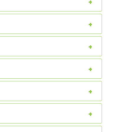
+
+
+
+
+
+