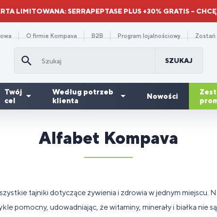
RTA LIMITOWANA: SERRAPEPTASE PLUS +30% GRATIS – CHCĘ
towa
O firmie Kompava
B2B
Program lojalnościowy
Zostań
SZUKAJ
Twój
Według potrzeb
Zes
Nowości
cel
klienta
prom
Alfabet Kompava
Suplementy
minokwasy
a
orzystne
Gainery i
diety na
Rabat
Od
Skł
Re
Dl
awienie
dchudzanie
Witaminy
Dla dzieci
 BCAA
ężczyzn
paki
węglowodany
zmęczenie i
ilościowy
pr
mi
mi
se
znużenie
Mó
ystkie tajniki dotyczące żywienia i zdrowia w jednym miejscu. 
ne
uplementy
Serce i
Suplementy
We
spomaganie
a
Spalacze
Dla
De
Dl
jak
ety na
olageny
naczynia
na redukcję
su
kle pomocny, udowadniając, że witaminy, minerały i białka nie są
awienia
owerzystów
tłuszczu
sportowców
or
ku
po
ergię
krwionośne
stresu
di