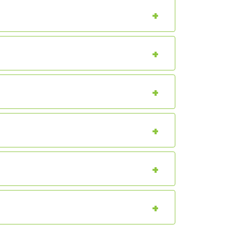
+
+
+
+
+
+