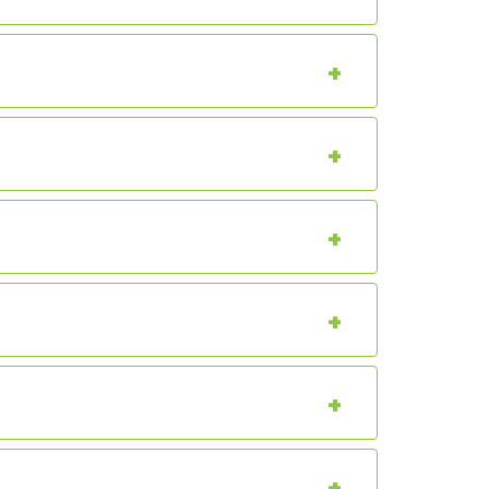
+
+
+
+
+
+