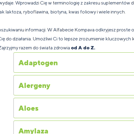
pa
wydaje. Wprowadzi Cię w terminologię z zakresu suplementów die
ps
ak laktoza, ryboflawina, biotyna, kwas foliowy i wiele innych.
uplementy
Batony
Budowanie
Dla osób
Su
reparaty
spomagające
a
fitness,
Ak
Dl
ytrwałość
masy
z alergią
dla
eterynaryjne
większenie
liaków
energetyczne
fit
di
zukiwaniu informacji. W Alfabecie Kompava odkryjesz proste o
mięśniowej
na soję
sp
a zwierząt
sy ciała
i na stawy
ię do działania. Umożliwi Ci to lepsze zrozumienie kluczowych 
 Zajrzyjmy razem do świata zdrowia
od A do Z.
uplementy
spomaganie
ety dla
Spalacze
Dla
Wz
Adaptogen
ątroby
getarian i
tłuszczu
HYROX
od
egan
Alergeny
Aloes
Amylaza