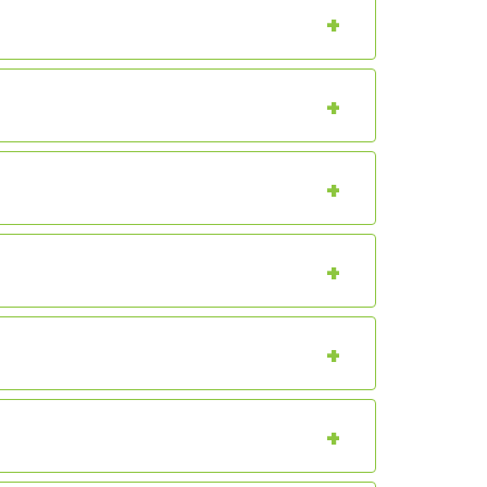
+
+
+
+
+
+