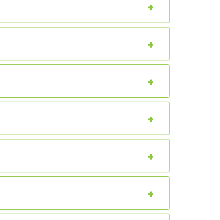
+
+
+
+
+
+