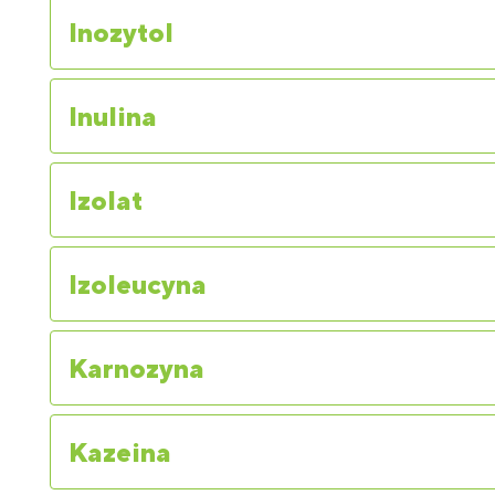
Inozytol
Inulina
Izolat
Izoleucyna
Karnozyna
Kazeina