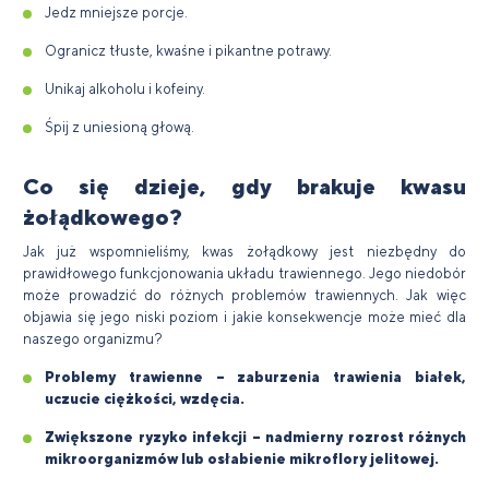
Jedz mniejsze porcje.
Ogranicz tłuste, kwaśne i pikantne potrawy.
Unikaj alkoholu i kofeiny.
Śpij z uniesioną głową.
Co się dzieje, gdy brakuje kwasu
żołądkowego?
Jak już wspomnieliśmy, kwas żołądkowy jest niezbędny do
prawidłowego funkcjonowania układu trawiennego. Jego niedobór
może prowadzić do różnych problemów trawiennych. Jak więc
objawia się jego niski poziom i jakie konsekwencje może mieć dla
naszego organizmu?
Problemy trawienne – zaburzenia trawienia białek,
uczucie ciężkości, wzdęcia.
Zwiększone ryzyko infekcji – nadmierny rozrost różnych
mikroorganizmów lub osłabienie mikroflory jelitowej.