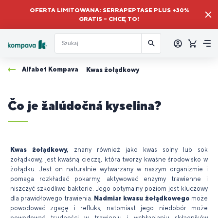
OFERTA LIMITOWANA: SERRAPEPTASE PLUS +30%
GRATIS – CHCĘ TO!
Zalogować
się
Koszyk
Me
Alfabet Kompava
Kwas żołądkowy
Čo je žalúdočná kyselina?
Kwas żołądkowy,
znany również jako kwas solny lub sok
żołądkowy, jest kwaśną cieczą, która tworzy kwaśne środowisko w
żołądku. Jest on naturalnie wytwarzany w naszym organizmie i
pomaga rozkładać pokarmy, aktywować enzymy trawienne i
niszczyć szkodliwe bakterie. Jego optymalny poziom jest kluczowy
dla prawidłowego trawienia.
Nadmiar kwasu żołądkowego
może
powodować zgagę i refluks, natomiast jego niedobór może
powodować trudności w trawieniu i wchłanianiu składników