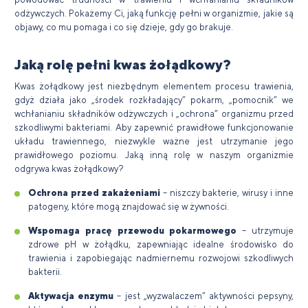
odżywczych. Pokażemy Ci, jaką funkcję pełni w organizmie, jakie są
objawy, co mu pomaga i co się dzieje, gdy go brakuje.
Jaką rolę pełni kwas żołądkowy?
Kwas żołądkowy jest niezbędnym elementem procesu trawienia,
gdyż działa jako „środek rozkładający” pokarm, „pomocnik” we
wchłanianiu składników odżywczych i „ochrona” organizmu przed
szkodliwymi bakteriami. Aby zapewnić prawidłowe funkcjonowanie
układu trawiennego, niezwykle ważne jest utrzymanie jego
prawidłowego poziomu. Jaką inną rolę w naszym organizmie
odgrywa kwas żołądkowy?
Ochrona przed zakażeniami
– niszczy bakterie, wirusy i inne
patogeny, które mogą znajdować się w żywności.
Wspomaga pracę przewodu pokarmowego
– utrzymuje
zdrowe pH w żołądku, zapewniając idealne środowisko do
trawienia i zapobiegając nadmiernemu rozwojowi szkodliwych
bakterii.
Aktywacja enzymu
– jest „wyzwalaczem” aktywności pepsyny,