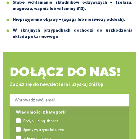
Słabe wchłanianie składników odżywczych – (żelaza,
magnezu, wapnia lub witaminy B12).
Nieprzyjemne objawy – (zgaga lub nieświeży oddech).
W skrajnych przypadkach dochodzi do uszkodzenia
układu pokarmowego.
DOŁĄCZ DO NAS!
Zapisz się do newslettera i uzyskaj zniżkę
Wprowadź swój email
Wiadomości z kategorii:
Bodybuilding i fitness
Sporty wytrzymałościowe
Zdrowy tryb życia