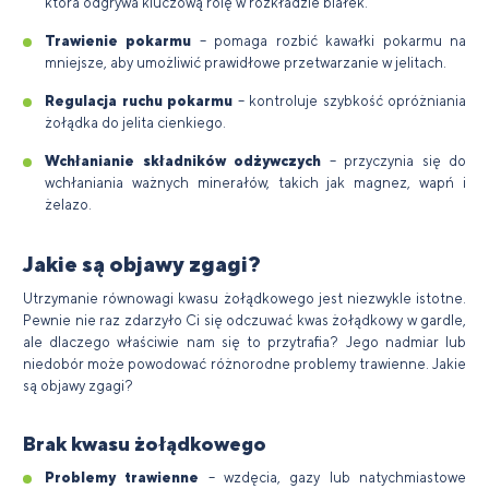
która odgrywa kluczową rolę w rozkładzie białek.
Trawienie pokarmu
– pomaga rozbić kawałki pokarmu na
mniejsze, aby umożliwić prawidłowe przetwarzanie w jelitach.
Regulacja ruchu pokarmu
– kontroluje szybkość opróżniania
żołądka do jelita cienkiego.
Wchłanianie składników odżywczych
– przyczynia się do
wchłaniania ważnych minerałów, takich jak magnez, wapń i
żelazo.
Jakie są objawy zgagi?
Utrzymanie równowagi kwasu żołądkowego jest niezwykle istotne.
Pewnie nie raz zdarzyło Ci się odczuwać kwas żołądkowy w gardle,
ale dlaczego właściwie nam się to przytrafia? Jego nadmiar lub
niedobór może powodować różnorodne problemy trawienne. Jakie
są objawy zgagi?
Brak kwasu żołądkowego
Problemy trawienne
– wzdęcia, gazy lub natychmiastowe