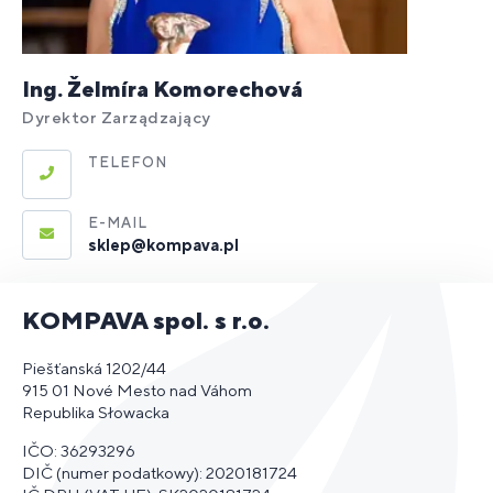
Ing. Želmíra Komorechová
Dyrektor Zarządzający
TELEFON
E-MAIL
sklep@kompava.pl
KOMPAVA spol. s r.o.
Piešťanská 1202/44
915 01 Nové Mesto nad Váhom
Republika Słowacka
IČO: 36293296
DIČ (numer podatkowy): 2020181724