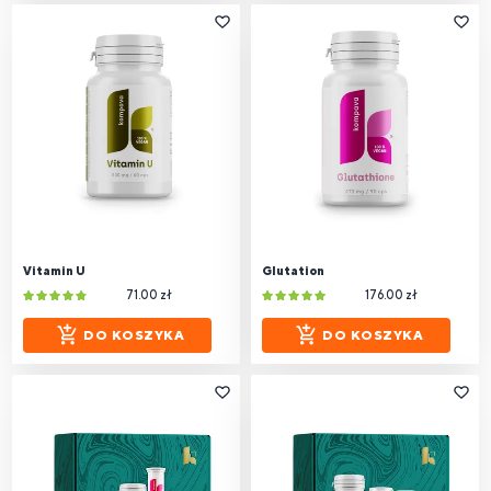
Vitamin U
Glutation
71.00 zł
176.00 zł
DO KOSZYKA
DO KOSZYKA