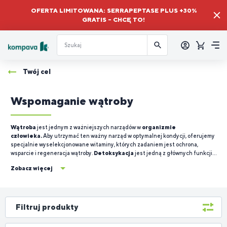
OFERTA LIMITOWANA: SERRAPEPTASE PLUS +30%
GRATIS – CHCĘ TO!
Zalogować
się
Koszyk
Me
Twój cel
Wspomaganie wątroby
Wątroba
jest jednym z ważniejszych narządów w
organizmie
człowieka.
Aby utrzymać ten ważny narząd w optymalnej kondycji, oferujemy
specjalnie wyselekcjonowane witaminy, których zadaniem jest ochrona,
wsparcie i regeneracja wątroby.
Detoksykacja
jest jedną z głównych funkcji
wątroby. Mówiąc najprościej, oznacza to, że wątroba
pomaga usuwać z
Zobacz więcej
organizmu szkodliwe substancje i toksyny.
Ta funkcja detoksykacyjna
obejmuje metabolizm leków, alkoholu, a także rozkład różnych substancji
chemicznych.
Filtruj produkty