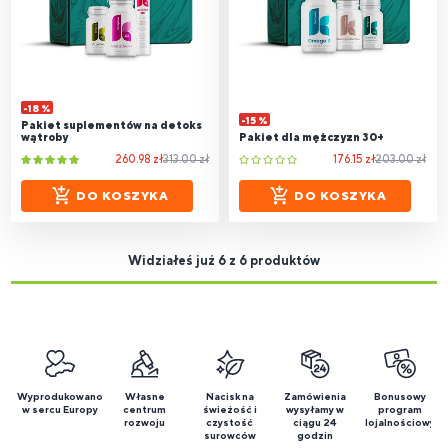
-18 %
-15 %
Pakiet suplementów na detoks
wątroby
Pakiet dla mężczyzn 30+
260.98 zł
313.00 zł
176.15 zł
203.00 zł
DO KOSZYKA
DO KOSZYKA
Widziałeś już 6 z 6 produktów
Wyprodukowano
Własne
Nacisk na
Zamówienia
Bonusowy
w sercu Europy
centrum
świeżość i
wysyłamy w
program
rozwoju
czystość
ciągu 24
lojalnościowy
surowców
godzin