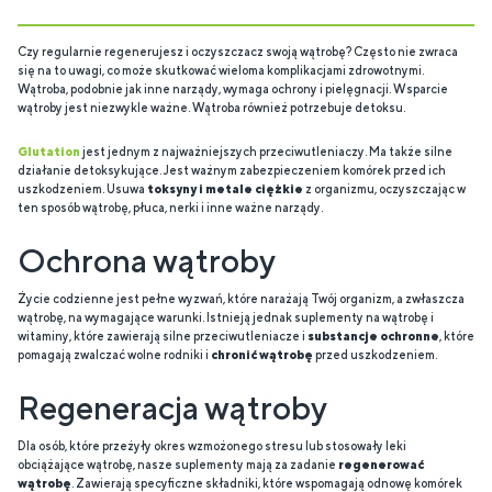
Czy regularnie regenerujesz i
oczyszczacz swoją wątrobę
?
Często nie zwraca
się na to uwagi, co może skutkować wieloma komplikacjami zdrowotnymi.
Wątroba, podobnie jak inne narządy, wymaga ochrony i pielęgnacji. Wsparcie
wątroby jest niezwykle ważne. Wątroba również potrzebuje detoksu.
Glutation
jest jednym z najważniejszych przeciwutleniaczy. Ma także silne
działanie detoksykujące. Jest ważnym zabezpieczeniem komórek przed ich
uszkodzeniem. Usuwa
toksyny i metale ciężkie
z organizmu, oczyszczając w
ten sposób wątrobę, płuca, nerki i inne ważne narządy.
Ochrona wątroby
Życie codzienne jest pełne wyzwań, które narażają Twój organizm, a zwłaszcza
wątrobę, na wymagające warunki. Istnieją jednak suplementy na wątrobę i
witaminy, które zawierają silne przeciwutleniacze i
substancje ochronne
, które
pomagają zwalczać wolne rodniki i
chronić wątrobę
przed uszkodzeniem.
Regeneracja wątroby
Dla osób, które przeżyły okres wzmożonego stresu lub stosowały leki
obciążające wątrobę, nasze suplementy mają za zadanie
regenerować
wątrobę
. Zawierają specyficzne składniki, które wspomagają odnowę komórek