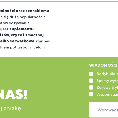
zalności oraz szerokiemu
białkowego, źródła białk
ą się dużą popularnością
alternatywy
w ramach
zró
stów odżywiania
uniwersalne rozwiązanie o
ujesz
suplementu
WIADOMOŚCI 
Bodybuildin
Sporty wyt
Zdrowy tryb
NAS!
Wspomagan
j zniżkę
Wprowadź 