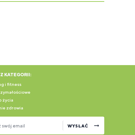
a do napojów i przepisów, czy też smacznej
wnoważonej diety, białko serwatkowe
stanowi
dpowiadające różnorodnym potrzebom i celom.
Z KATEGORII:
g i fitness
rzymałościowe
 życia
ie zdrowia
swój email
WYSŁAĆ