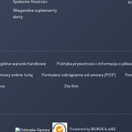
Spalacze tłuszczu
K
Weganskie suplementy
diety
gólne warunki handlowe
Polityka prywatności i informacja o plika
mowy online tutaj
Formularz odstąpienia od umowy (PDF)
For
ava
Dla firm
Powered by
BUXUS
&
ui42