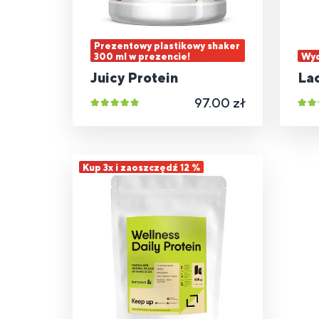
Prezentowy plastikowy shaker
300 ml w prezencie!
Wyd
Juicy Protein
La
97.00 zł
Kup 3x i zaoszczędź 12 %