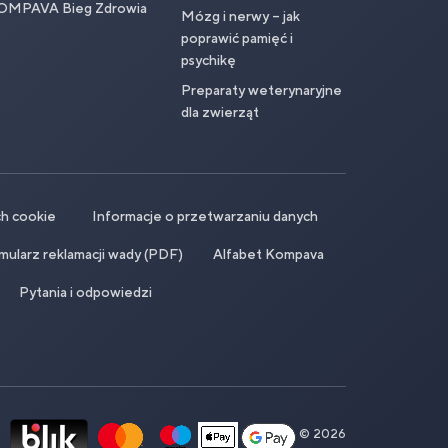
OMPAVA Bieg Zdrowia
Mózg i nerwy – jak
poprawić pamięć i
psychikę
Preparaty weterynaryjne
dla zwierząt
ch cookie
Informacje o przetwarzaniu danych
mularz reklamacji wady (PDF)
Alfabet Kompava
Pytania i odpowiedzi
© 2026