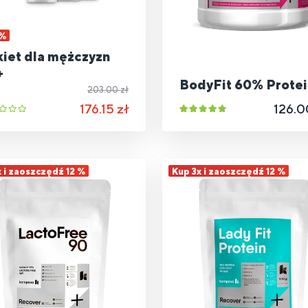
 %
iet dla mężczyzn
+
BodyFit 60% Protei
203.00 zł
176.15 zł
126.0
x i zaoszczędź 12 %
Kup 3x i zaoszczędź 12 %