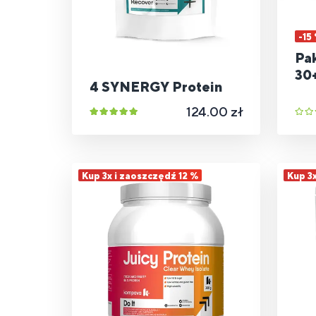
-15
Pak
30
4 SYNERGY Protein
124.00 zł
Kup 3x i zaoszczędź 12 %
Kup 3