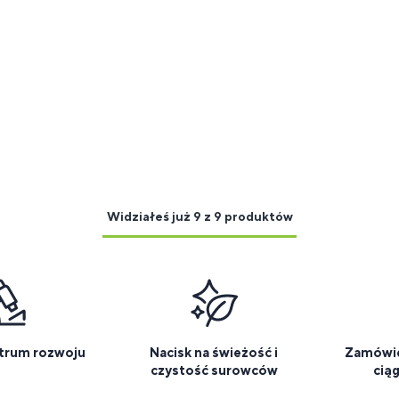
Widziałeś już 9 z 9 produktów
trum rozwoju
Nacisk na świeżość i
Zamówie
czystość surowców
cią