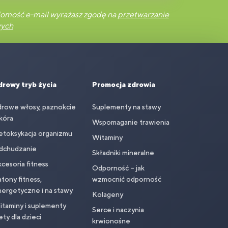
omość e-mail wyrażasz zgodę na
przetwarzanie
wych
drowy tryb życia
Promocja zdrowia
drowe włosy, paznokcie
Suplementy na stawy
skóra
Wspomaganie trawienia
etoksykacja organizmu
Witaminy
dchudzanie
Składniki mineralne
cesoria fitness
Odporność – jak
tony fitness,
wzmocnić odporność
ergetyczne i na stawy
Kolageny
taminy i suplementy
Serce i naczynia
ety dla dzieci
krwionośne