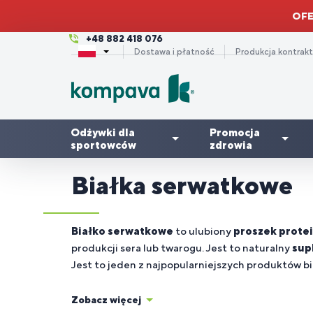
OFE
+48 882 418 076
Dostawa i płatność
Produkcja kontrak
Odżywki dla
Promocja
sportowców
zdrowia
Białka serwatkowe
Zdrowe
Odżywki
Suplementy
włosy,
Dla
Korzystne
A
Dl
K
Tr
O
białkowe
na stawy
paznokcie
kobiet
pakiety
/
m
3-
Białko serwatkowe
to ulubiony
proszek prote
i skóra
produkcji sera lub twarogu. Jest to naturalny
sup
Jest to jeden z najpopularniejszych produktów b
Odporność
S
– jak
Wakacje i
Dla
W
Dl
Kreatyny
di
K
Zobacz więcej
wzmocnić
lato
biegaczy
tr
r
en