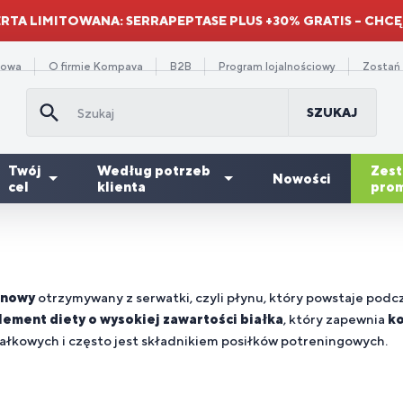
RTA LIMITOWANA: SERRAPEPTASE PLUS +30% GRATIS – CHCĘ
towa
O firmie Kompava
B2B
Program lojalnościowy
Zostań
SZUKAJ
Twój
Według potrzeb
Zes
Nowości
cel
klienta
prom
Suplementy
minokwasy
a
orzystne
Gainery i
diety na
Rabat
Od
Skł
Re
Dl
awienie
dchudzanie
Witaminy
Dla dzieci
 BCAA
ężczyzn
paki
węglowodany
zmęczenie i
ilościowy
pr
mi
mi
se
inowy
otrzymywany z serwatki, czyli płynu, który powstaje podcz
znużenie
lement diety o wysokiej zawartości białka
, który zapewnia
ko
iałkowych i często jest składnikiem posiłków potreningowych.
Mó
ne
uplementy
Serce i
Suplementy
We
spomaganie
a
Spalacze
Dla
De
Dl
jak
ety na
olageny
naczynia
na redukcję
su
awienia
owerzystów
tłuszczu
sportowców
or
ku
po
ergię
krwionośne
stresu
di