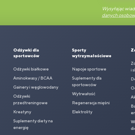
Wysyłając wiad
danych osobo
Odżywki dla
Sporty
Z
sportowców
wytrzymałościowe
Z
Odżywki białkowe
Napoje sportowe
i 
Aminokwasy / BCAA
Suplementy dla
D
sportowców
Gainery i węglowodany
O
Wytrwałość
Odżywki
Ak
przedtreningowe
Regeneracja mięśni
Ba
Kreatyny
Elektrolity
en
Suplementy diety na
Wi
energię
di