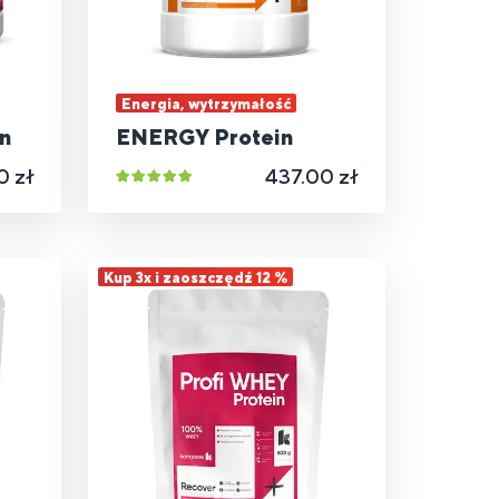
Energia, wytrzymałość
n
ENERGY Protein
0 zł
437.00 zł
Kup 3x i zaoszczędź 12 %