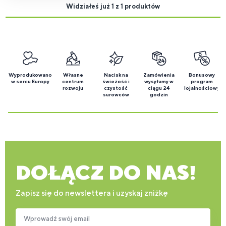
Widziałeś już 1 z 1 produktów
Wyprodukowano
Własne
Nacisk na
Zamówienia
Bonusowy
w sercu Europy
centrum
świeżość i
wysyłamy w
program
rozwoju
czystość
ciągu 24
lojalnościowy
surowców
godzin
DOŁĄCZ DO NAS!
Zapisz się do newslettera i uzyskaj zniżkę
Wprowadź swój email