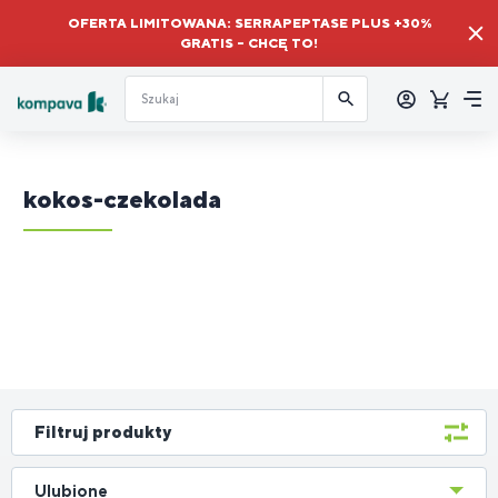
OFERTA LIMITOWANA: SERRAPEPTASE PLUS +30%
GRATIS – CHCĘ TO!
Zalogować
się
Koszyk
Me
kokos-czekolada
Filtruj produkty
Ulubione