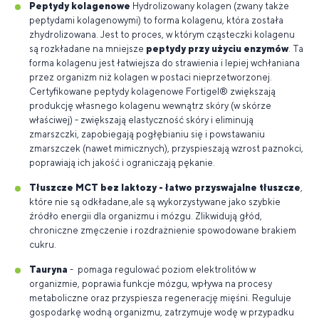
Peptydy kolagenowe
Hydrolizowany kolagen (zwany także
peptydami kolagenowymi) to forma kolagenu, która została
zhydrolizowana. Jest to proces, w którym cząsteczki kolagenu
są rozkładane na mniejsze
peptydy przy użyciu enzymów
. Ta
forma kolagenu jest łatwiejsza do strawienia i lepiej wchłaniana
przez organizm niż kolagen w postaci nieprzetworzonej.
Certyfikowane peptydy kolagenowe Fortigel® zwiększają
produkcję własnego kolagenu wewnątrz skóry (w skórze
właściwej) - zwiększają elastyczność skóry i eliminują
zmarszczki, zapobiegają pogłębianiu się i powstawaniu
zmarszczek (nawet mimicznych), przyspieszają wzrost paznokci,
poprawiają ich jakość i ograniczają pękanie.
Tłuszcze MCT bez laktozy - łatwo przyswajalne tłuszcze
,
które nie są odkładane,ale są wykorzystywane jako szybkie
źródło energii dla organizmu i mózgu. Zlikwidują głód,
chroniczne zmęczenie i rozdrażnienie spowodowane brakiem
cukru.
Tauryna
-
pomaga regulować poziom elektrolitów w
organizmie,
poprawia funkcje mózgu, wpływa na procesy
metaboliczne oraz przyspiesza regenerację mięśni. Reguluje
gospodarkę wodną organizmu, zatrzymuje wodę w przypadku