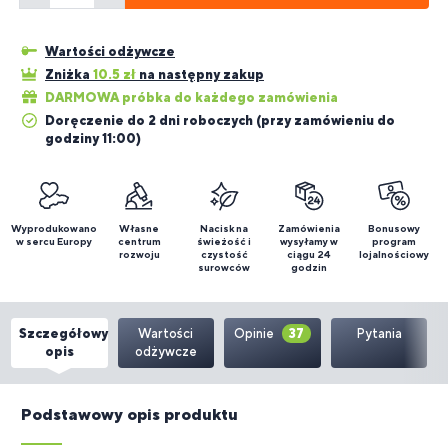
Wartości odżywcze
Zniżka
10.5
zł
na następny zakup
DARMOWA próbka do każdego zamówienia
Doręczenie do 2 dni roboczych (przy zamówieniu do
godziny 11:00)
Wyprodukowano
Własne
Nacisk na
Zamówienia
Bonusowy
w sercu Europy
centrum
świeżość i
wysyłamy w
program
rozwoju
czystość
ciągu 24
lojalnościowy
surowców
godzin
Szczegółowy
Wartości
Opinie
37
Pytania
opis
odżywcze
Podstawowy opis produktu