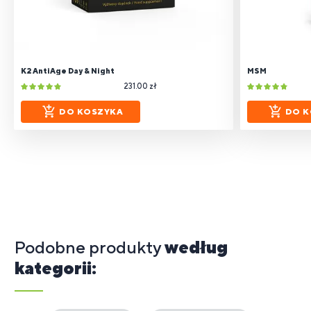
K2 AntiAge Day & Night
MSM
231.00 zł
DO KOSZYKA
DO K
Podobne produkty
według
kategorii: