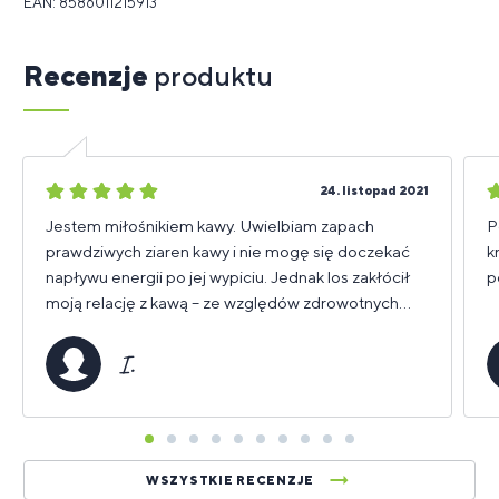
EAN: 8586011215913
Recenzje
produktu
5
5
24. listopad 2021
gwiazdek
g
Jestem miłośnikiem kawy. Uwielbiam zapach
P
prawdziwych ziaren kawy i nie mogę się doczekać
k
napływu energii po jej wypiciu. Jednak los zakłócił
p
moją relację z kawą – ze względów zdrowotnych
musiałam zrezygnować z ukochanej filiżanki kawy i
zastąpić ją kawą bezkofeinową. Aż... dostałam
I.
prezent urodzinowy. Nowy Collagen Coffee Cream,
który przywrócił mojej filiżance kawy prawdziwy i
prawdziwy smak. Wreszcie znów mogę cieszyć się
boską kawą !!!!!!!!!!!!!!! Polecam wszystkim
miłośnikom dobrej kawy. :-)
WSZYSTKIE RECENZJE