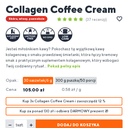
1
Collagen Coffee Cream
Skóra, włosy, paznokcie
37 recenzji
Jesteś miłośnikiem kawy? Pokochasz tę wyjątkową kawę
kolagenową o smaku prawdziwej śmietanki, która łączy kremowy
smak z praktycznym suplementem kolagenowym, który wzbogaci
Twój codzienny rytuał...
Pokaż pełny opis
Opak.:
30 saszetek/6 g
300 g puszka/50 porcji
Cena:
0.58 zł / g
105.00 zł
Kup 3x Collagen Coffee Cream i zaoszczędź 12 %
Kup za ponad 130 zł i odbierz DARMOWY prezent 🎁
DODAJ DO KOSZYKA
szt.