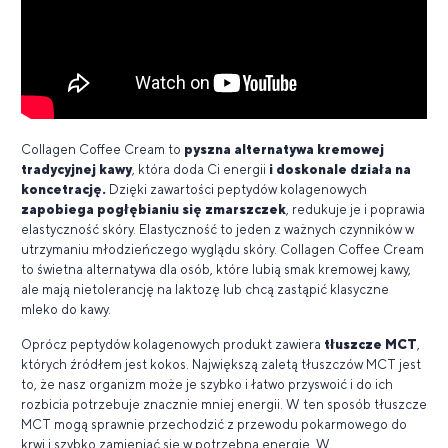
Collagen Coffee Cream to
pyszna alternatywa kremowej
tradycyjnej kawy
, która doda Ci energii
i doskonale działa na
koncetrację.
Dzięki zawartości peptydów kolagenowych
zapobiega pogłębianiu się zmarszczek
, redukuje je i poprawia
elastyczność skóry. Elastyczność to jeden z ważnych czynników w
utrzymaniu młodzieńczego wyglądu skóry. Collagen Coffee Cream
to świetna alternatywa dla osób, które lubią smak kremowej kawy,
ale mają nietolerancję na laktozę lub chcą zastąpić klasyczne
mleko do kawy.
Oprócz peptydów kolagenowych produkt zawiera
tłuszcze MCT
,
których źródłem jest kokos. Największą zaletą tłuszczów MCT jest
to, że nasz organizm może je szybko i łatwo przyswoić i do ich
rozbicia potrzebuje znacznie mniej energii. W ten sposób tłuszcze
MCT mogą sprawnie przechodzić z przewodu pokarmowego do
krwi i szybko zamieniać się w potrzebną energię. W