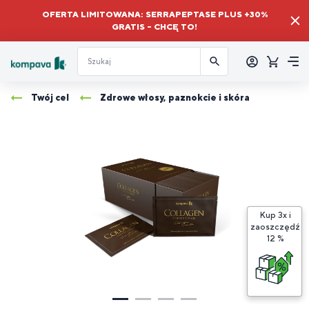
OFERTA LIMITOWANA: SERRAPEPTASE PLUS +30%
GRATIS – CHCĘ TO!
Zalogować
się
Koszyk
Me
Twój cel
Zdrowe włosy, paznokcie i skóra
Kup 3x i
zaoszczędź
K
12 %
3
C
C
C
i
z