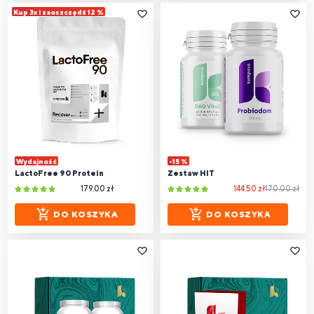
Kup 3x i zaoszczędź 12 %
Wydajność
-15 %
LactoFree 90 Protein
Zestaw HIT
179.00 zł
144.50 zł
170.00 zł
DO KOSZYKA
DO KOSZYKA