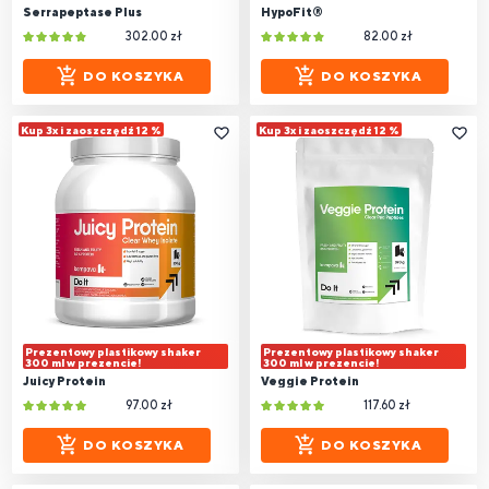
Serrapeptase Plus
HypoFit®
302.00 zł
82.00 zł
DO KOSZYKA
DO KOSZYKA
Kup 3x i zaoszczędź 12 %
Kup 3x i zaoszczędź 12 %
Prezentowy plastikowy shaker
Prezentowy plastikowy shaker
300 ml w prezencie!
300 ml w prezencie!
Juicy Protein
Veggie Protein
97.00 zł
117.60 zł
DO KOSZYKA
DO KOSZYKA