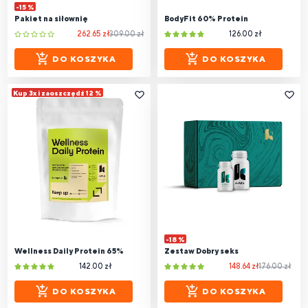
-15 %
Pakiet na siłownię
BodyFit 60% Protein
262.65 zł
309.00 zł
126.00 zł
DO KOSZYKA
DO KOSZYKA
Kup 3x i zaoszczędź 12 %
-18 %
Wellness Daily Protein 65%
Zestaw Dobry seks
142.00 zł
148.64 zł
176.00 zł
DO KOSZYKA
DO KOSZYKA