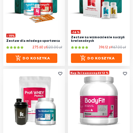
-16 %
- 15%
Zestaw na wzmocnienie naczyń
Zestaw dla młodego sportowca
krwionośnych
275.60 zł
320.00 zł
396.12 zł
467.00 zł
DO KOSZYKA
DO KOSZYKA
Kup 3x i zaoszczędź 12 %