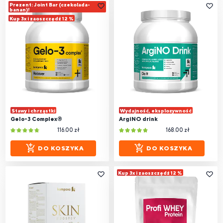
Prezent: Joint Bar (czekolada-
banan)!
Kup 3x i zaoszczędź 12 %
Stawy i chrząstki
Wydajność, eksplozywność
Gelo-3 Complex®
ArgiNO drink
116.00 zł
168.00 zł
DO KOSZYKA
DO KOSZYKA
Kup 3x i zaoszczędź 12 %