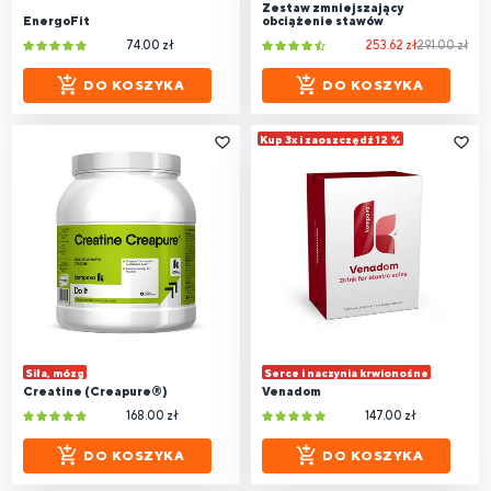
Zestaw zmniejszający
EnergoFit
obciążenie stawów
74.00 zł
253.62 zł
291.00 zł
DO KOSZYKA
DO KOSZYKA
Kup 3x i zaoszczędź 12 %
Siła, mózg
Serce i naczynia krwionośne
Creatine (Creapure®)
Venadom
168.00 zł
147.00 zł
DO KOSZYKA
DO KOSZYKA