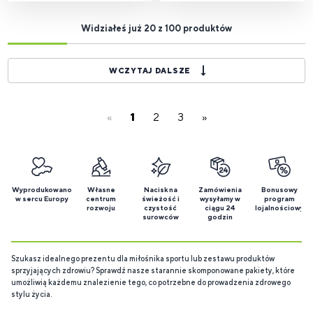
Widziałeś już 20 z 100 produktów
WCZYTAJ DALSZE
«
1
2
3
»
Wyprodukowano
Własne
Nacisk na
Zamówienia
Bonusowy
w sercu Europy
centrum
świeżość i
wysyłamy w
program
rozwoju
czystość
ciągu 24
lojalnościowy
surowców
godzin
Szukasz idealnego prezentu dla miłośnika sportu lub zestawu produktów
sprzyjających zdrowiu? Sprawdź nasze starannie skomponowane pakiety, które
umożliwią każdemu znalezienie tego, co potrzebne do prowadzenia zdrowego
stylu życia.