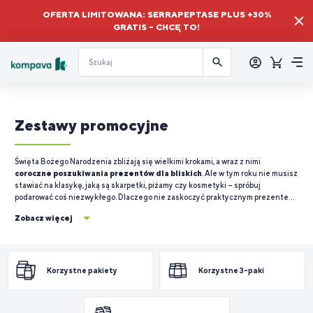
OFERTA LIMITOWANA: SERRAPEPTASE PLUS +30%
GRATIS – CHCĘ TO!
Zalogować
się
Koszyk
Me
Zestawy promocyjne
Święta Bożego Narodzenia zbliżają się wielkimi krokami, a wraz z nimi
coroczne poszukiwania prezentów dla bliskich
. Ale w tym roku nie musisz
stawiać na klasykę, jaką są skarpetki, piżamy czy kosmetyki – spróbuj
podarować coś niezwykłego. Dlaczego nie zaskoczyć praktycznym prezentem,
który zachwyci i będzie sprzyjał zdrowiu? Pakiety świąteczne od KOMPAVA
Zobacz więcej
oferują doskonałe połączenie produktów wspierających witalność i zdrowie.
Korzystne pakiety
Korzystne 3-paki