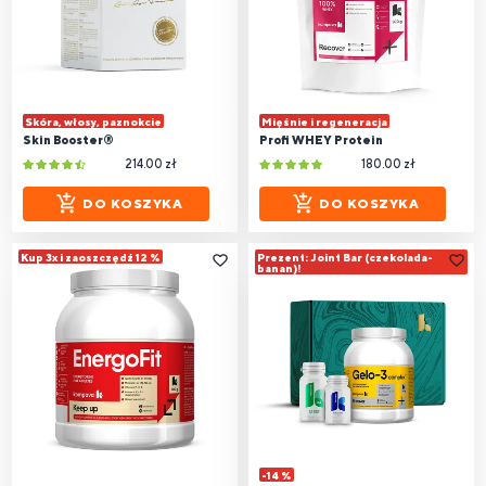
Skóra, włosy, paznokcie
Mięśnie i regeneracja
Skin Booster®
Profi WHEY Protein
214.00 zł
180.00 zł
DO KOSZYKA
DO KOSZYKA
Kup 3x i zaoszczędź 12 %
Prezent: Joint Bar (czekolada-
banan)!
-14 %