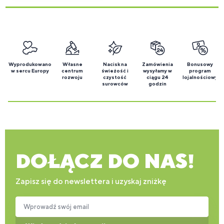
Wyprodukowano
Własne
Nacisk na
Zamówienia
Bonusowy
w sercu Europy
centrum
świeżość i
wysyłamy w
program
rozwoju
czystość
ciągu 24
lojalnościowy
surowców
godzin
DOŁĄCZ DO NAS!
Zapisz się do newslettera i uzyskaj zniżkę
Wprowadź swój email