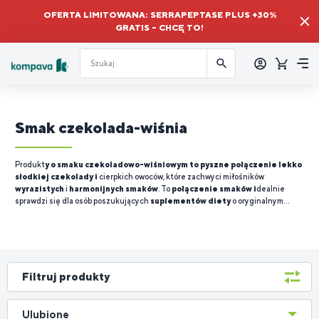
OFERTA LIMITOWANA: SERRAPEPTASE PLUS +30%
GRATIS – CHCĘ TO!
Zalogować
się
Koszyk
Me
Smak czekolada-wiśnia
Produkt
y o smaku czekoladowo-wiśniowym to pyszne połączenie lekko
słodkiej czekolady i
cierpkich owoców, które zachwyci miłośników
wyrazistych
i
harmonijnych smaków
. To
połączenie smaków i
dealnie
sprawdzi się dla osób poszukujących
suplementów diety
o oryginalnym
profilu smakowym, a jednocześnie
ceniących jakość
i
smak.
Czekoladowo-
owocowy smak
nadaje produktom
specyficzny, niepowtarzalny
i
przyjemny smak,
który wyróżnia je spośród popularnych i standardowych
smaków.
Filtruj produkty
Ulubione