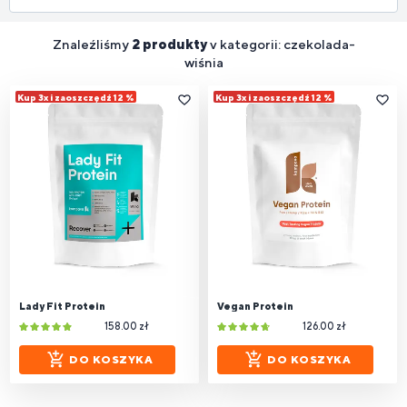
Znaleźliśmy
2 produkty
v kategorii: czekolada-
wiśnia
Kup 3x i zaoszczędź 12 %
Kup 3x i zaoszczędź 12 %
Lady Fit Protein
Vegan Protein
158.00 zł
126.00 zł
DO KOSZYKA
DO KOSZYKA