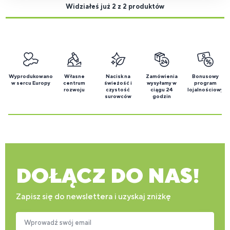
Widziałeś już 2 z 2 produktów
Wyprodukowano
Własne
Nacisk na
Zamówienia
Bonusowy
w sercu Europy
centrum
świeżość i
wysyłamy w
program
rozwoju
czystość
ciągu 24
lojalnościowy
surowców
godzin
DOŁĄCZ DO NAS!
Zapisz się do newslettera i uzyskaj zniżkę
Wprowadź swój email