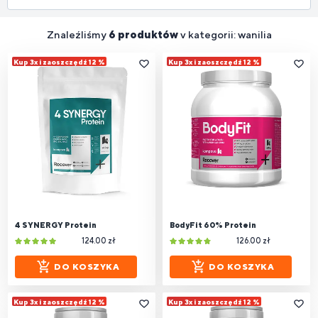
Znaleźliśmy
6 produktów
v kategorii: wanilia
Kup 3x i zaoszczędź 12 %
Kup 3x i zaoszczędź 12 %
4 SYNERGY Protein
BodyFit 60% Protein
124.00 zł
126.00 zł
DO KOSZYKA
DO KOSZYKA
Kup 3x i zaoszczędź 12 %
Kup 3x i zaoszczędź 12 %