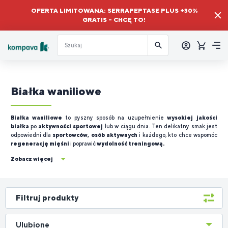
OFERTA LIMITOWANA: SERRAPEPTASE PLUS +30%
GRATIS – CHCĘ TO!
Zalogować
się
Koszyk
Me
Białka waniliowe
Białka waniliowe
to pyszny sposób na uzupełnienie
wysokiej jakości
białka
po
aktywności sportowej
lub w ciągu dnia. Ten delikatny smak jest
odpowiedni dla
sportowców, osób aktywnych
i każdego, kto chce wspomóc
regenerację mięśni
i poprawić
wydolność treningową.
Zobacz więcej
Filtruj produkty
Ulubione