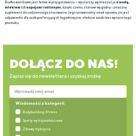
Białko waniliowe jest łatwe w przygotowaniu – wystarczy wymieszać je
z wodą,
mlekiem
lub
napojami roślinnym
i, dzięki czemu stanowi wygodny i smaczny
suplement do codziennego stosowania. Jego uniwersalny smak sprawia, że jest
odpowiedni dla osób preferujących łagodniejsze, słodsze smaki bez wyrazistego
posmaku.
DOŁĄCZ DO NAS!
Zapisz się do newslettera i uzyskaj zniżkę
Wprowadź swój email
Wiadomości z kategorii:
Bodybuilding i fitness
Sporty wytrzymałościowe
Zdrowy tryb życia