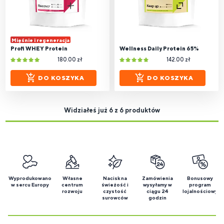
Mięśnie i regeneracja
Profi WHEY Protein
Wellness Daily Protein 65%
180.00 zł
142.00 zł
DO KOSZYKA
DO KOSZYKA
Widziałeś już 6 z 6 produktów
Wyprodukowano
Własne
Nacisk na
Zamówienia
Bonusowy
w sercu Europy
centrum
świeżość i
wysyłamy w
program
rozwoju
czystość
ciągu 24
lojalnościowy
surowców
godzin