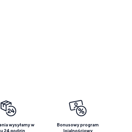
nia wysyłamy w
Bonusowy program
gu 24 godzin
lojalnościowy