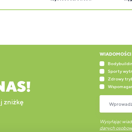
WIADOMOŚCI 
Bodybuildin
Sporty wyt
Zdrowy tryb
NAS!
Wspomagan
j zniżkę
Wprowadź 
Wysyłając wiad
danych osobo