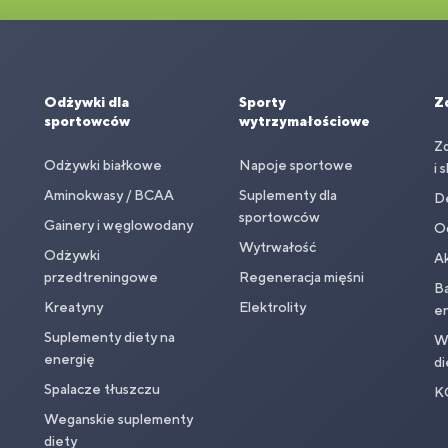
Odżywki dla
Sporty
Z
sportowców
wytrzymałościowe
Z
Odżywki białkowe
Napoje sportowe
i 
Aminokwasy / BCAA
Suplementy dla
D
sportowców
Gainery i węglowodany
O
Wytrwałość
Odżywki
Ak
przedtreningowe
Regeneracja mięśni
Ba
Kreatyny
Elektrolity
en
Suplementy diety na
Wi
energię
di
Spalacze tłuszczu
K
Weganskie suplementy
diety