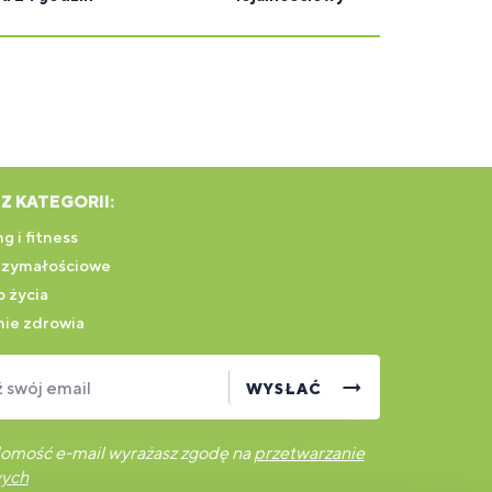
Z KATEGORII:
g i fitness
rzymałościowe
 życia
ie zdrowia
swój email
WYSŁAĆ
omość e-mail wyrażasz zgodę na
przetwarzanie
wych