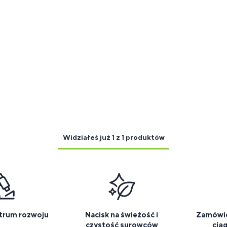
Widziałeś już 1 z 1 produktów
trum rozwoju
Nacisk na świeżość i
Zamówie
czystość surowców
cią