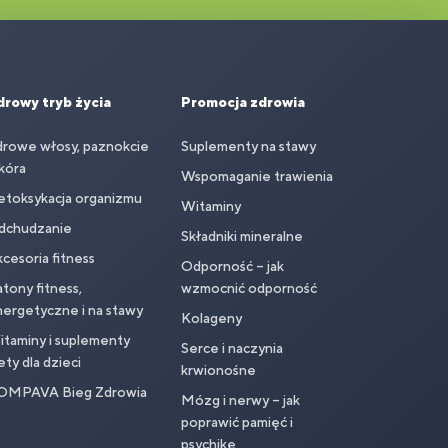
drowy tryb życia
Promocja zdrowia
drowe włosy, paznokcie
Suplementy na stawy
skóra
Wspomaganie trawienia
etoksykacja organizmu
Witaminy
dchudzanie
Składniki mineralne
cesoria fitness
Odporność – jak
tony fitness,
wzmocnić odporność
ergetyczne i na stawy
Kolageny
taminy i suplementy
Serce i naczynia
ety dla dzieci
krwionośne
OMPAVA Bieg Zdrowia
Mózg i nerwy – jak
poprawić pamięć i
psychikę