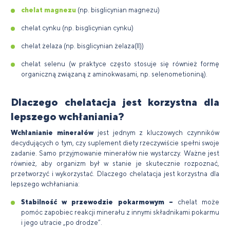
chelat magnezu
(np. bisglicynian magnezu)
chelat cynku (np. bisglicynian cynku)
chelat żelaza (np. bisglicynian żelaza(II))
chelat selenu (w praktyce często stosuje się również formę
organiczną związaną z aminokwasami, np. selenometioniną).
Dlaczego chelatacja jest korzystna dla
lepszego wchłaniania?
Wchłanianie minerałów
jest jednym z kluczowych czynników
decydujących o tym, czy suplement diety rzeczywiście spełni swoje
zadanie. Samo przyjmowanie minerałów nie wystarczy. Ważne jest
również, aby organizm był w stanie je skutecznie rozpoznać,
przetworzyć i wykorzystać. Dlaczego chelatacja jest korzystna dla
lepszego wchłaniania:
Stabilność w przewodzie pokarmowym –
chelat może
pomóc zapobiec reakcji minerału z innymi składnikami pokarmu
i jego utracie „po drodze”.