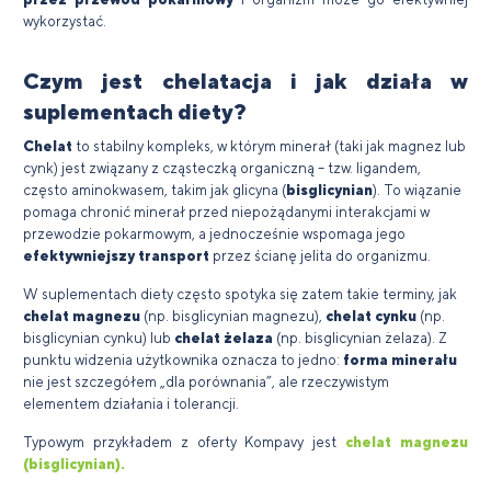
wykorzystać.
Czym jest chelatacja i jak działa w
suplementach diety?
Chelat
to stabilny kompleks, w którym minerał (taki jak magnez lub
cynk) jest związany z cząsteczką organiczną – tzw. ligandem,
często aminokwasem, takim jak glicyna (
bisglicynian
). To wiązanie
pomaga chronić minerał przed niepożądanymi interakcjami w
przewodzie pokarmowym, a jednocześnie wspomaga jego
efektywniejszy transport
przez ścianę jelita do organizmu.
W suplementach diety często spotyka się zatem takie terminy, jak
chelat magnezu
(np. bisglicynian magnezu),
chelat cynku
(np.
bisglicynian cynku) lub
chelat żelaza
(np. bisglicynian żelaza). Z
punktu widzenia użytkownika oznacza to jedno:
forma minerału
nie jest szczegółem „dla porównania”, ale rzeczywistym
elementem działania i tolerancji.
Typowym przykładem z oferty Kompavy jest
chelat magnezu
(bisglicynian).