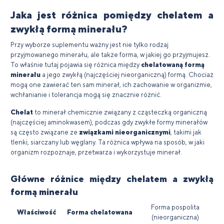
Jaka jest różnica pomiędzy chelatem a
zwykłą formą minerału?
Przy wyborze suplementu ważny jest nie tylko rodzaj
przyjmowanego minerału, ale także forma, w jakiej go przyjmujesz.
To właśnie tutaj pojawia się różnica między
chelatowaną formą
minerału
a jego zwykłą (najczęściej nieorganiczną) formą. Chociaż
mogą one zawierać ten sam minerał, ich zachowanie w organizmie,
wchłanianie i tolerancja mogą się znacznie różnić.
Chelat
to minerał chemicznie związany z cząsteczką organiczną
(najczęściej aminokwasem), podczas gdy zwykłe formy minerałów
są często związane ze
związkami nieorganicznymi
, takimi jak
tlenki, siarczany lub węglany. Ta różnica wpływa na sposób, w jaki
organizm rozpoznaje, przetwarza i wykorzystuje minerał.
Główne różnice między chelatem a zwykłą
formą minerału
Forma pospolita
Właściwość
Forma chelatowana
(nieorganiczna)