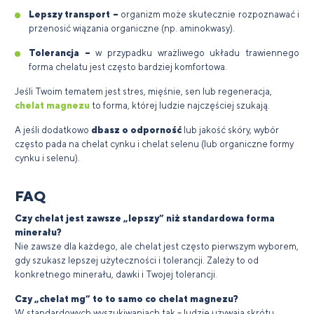
Lepszy transport –
organizm może skutecznie rozpoznawać i
przenosić wiązania organiczne (np. aminokwasy).
Tolerancja –
w przypadku wrażliwego układu trawiennego
forma chelatu jest często bardziej komfortowa.
Jeśli Twoim tematem jest stres, mięśnie, sen lub regeneracja,
chelat magnezu
to forma, której ludzie najczęściej szukają.
A jeśli dodatkowo
dbasz o odporność
lub jakość skóry, wybór
często pada na chelat cynku i chelat selenu (lub organiczne formy
cynku i selenu).
FAQ
Czy chelat jest zawsze „lepszy” niż standardowa forma
minerału?
Nie zawsze dla każdego, ale chelat jest często pierwszym wyborem,
gdy szukasz lepszej użyteczności i tolerancji. Zależy to od
konkretnego minerału, dawki i Twojej tolerancji.
Czy „chelat mg” to to samo co chelat magnezu?
W standardowych wyszukiwaniach tak – ludzie używają skrótu