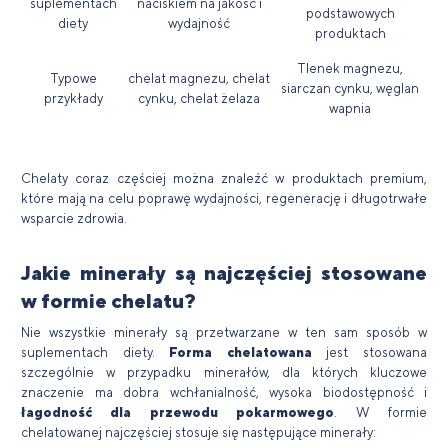
suplementach
naciskiem na jakość i
podstawowych
diety
wydajność
produktach
Tlenek magnezu,
Typowe
chelat magnezu, chelat
siarczan cynku, węglan
przykłady
cynku, chelat żelaza
wapnia
Chelaty coraz częściej można znaleźć w produktach premium,
które mają na celu poprawę wydajności, regenerację i długotrwałe
wsparcie zdrowia.
Jakie minerały są najczęściej stosowane
w formie chelatu?
Nie wszystkie minerały są przetwarzane w ten sam sposób w
suplementach diety.
Forma chelatowana
jest stosowana
szczególnie w przypadku minerałów, dla których kluczowe
znaczenie ma dobra wchłanialność, wysoka biodostępność i
łagodność dla przewodu pokarmowego
. W formie
chelatowanej najczęściej stosuje się następujące minerały: