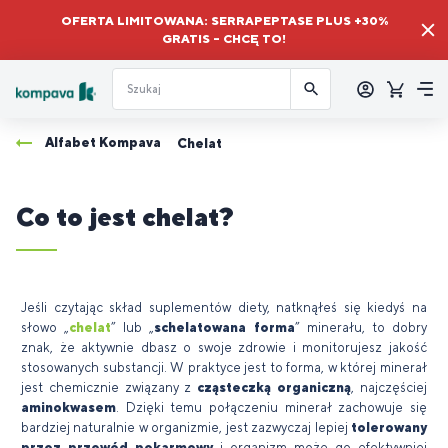
OFERTA LIMITOWANA: SERRAPEPTASE PLUS +30%
GRATIS – CHCĘ TO!
Zalogować
się
Koszyk
Me
Alfabet Kompava
Chelat
Co to jest chelat?
Jeśli czytając skład suplementów diety, natknąłeś się kiedyś na
słowo „
chelat
” lub „
schelatowana forma
” minerału, to dobry
znak, że aktywnie dbasz o swoje zdrowie i monitorujesz jakość
stosowanych substancji. W praktyce jest to forma, w której minerał
jest chemicznie związany z
cząsteczką organiczną
, najczęściej
aminokwasem
. Dzięki temu połączeniu minerał zachowuje się
bardziej naturalnie w organizmie, jest zazwyczaj lepiej
tolerowany
przez przewód pokarmowy
i organizm może go efektywniej