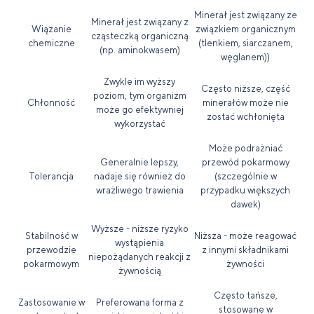
Minerał jest związany ze
Minerał jest związany z
Wiązanie
związkiem organicznym
cząsteczką organiczną
chemiczne
(tlenkiem, siarczanem,
(np. aminokwasem)
węglanem))
Zwykle im wyższy
Często niższe, część
poziom, tym organizm
Chłonność
minerałów może nie
może go efektywniej
zostać wchłonięta
wykorzystać
Może podrażniać
Generalnie lepszy,
przewód pokarmowy
Tolerancja
nadaje się również do
(szczególnie w
wrażliwego trawienia
przypadku większych
dawek)
Wyższe - niższe ryzyko
Stabilność w
Niższa - może reagować
wystąpienia
przewodzie
z innymi składnikami
niepożądanych reakcji z
pokarmowym
żywności
żywnością
Często tańsze,
Zastosowanie w
Preferowana forma z
stosowane w