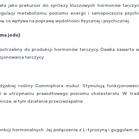
ała jako prekursor do syntezy kluczowych hormonów tarczycy,
gulacji metabolizmu, poziomu energii i samopoczucia psyc
, co wpływa na poprawę wydolności fizycznej i psychicznej.
rma jodu)
potrzebny do produkcji hormonów tarczycy. Dawka zawarta w
jonowania tarczycy.
dyjskiej rośliny Commiphora mukul. Stymulują funkcjonowani
 w utrzymaniu prawidłowego poziomu cholesterolu. W tradyc
nicze, w tym działanie przeciwzapalne.
nkcji hormonalnych. Jej połączenie z L-tyrozyną i guggulem ma