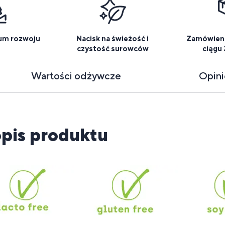
um rozwoju
Nacisk na świeżość i
Zamówieni
czystość surowców
ciągu
Wartości odżywcze
Opin
pis produktu