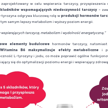
zaprojektowany w celu wspierania tarczycy, przyspieszenia 
składników wspomagających niedoczynność tarczycy
– zaw
L-tyrozyna odgrywa kluczową rolę w
produkcji hormonów tarc
c tym samym lepszy metabolizm i wyższy poziom energii.
wspierających tarczycę, metabolizm i wydolność energetyczną.”
wowe elementy budulcowe
hormonów tarczycy, natomias
Witamina B6
maksymalizuje efekty metaboliczne
i po
czność L-tyrozyny i jodu, co może poprawić ogólne funkcjono
ający się do optymalizacji poziomu energii i wspierający zdrową