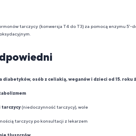
hormonów tarczycy (konwersja T4 do T3) za pomocą enzymu 5’-de
 oksydacyjnym.
odpowiedni
diabetyków, osób z celiakią, weganów i dzieci od 15. roku ż
tabolizmem
 tarczycy
(niedoczynność tarczycy), wole
nością tarczycy po konsultacji z lekarzem
ie tłuszczów