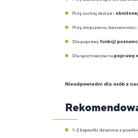
Przy suchej skórze i
obniżonej
Przy zmęczeniu, bezsenności,
Dla poprawy
funkcji poznawc
Dla sportowców na
poprawę w
Nieodpowiedni dla osób z na
Rekomendowa
1–2 kapsułki dziennie z posiłk