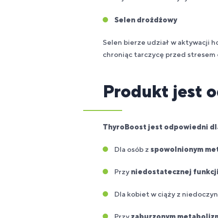
Selen drożdżowy
Selen bierze udział w aktywacji 
chroniąc tarczycę przed stresem
Produkt jest 
ThyroBoost jest odpowiedni dla 
Dla osób z
spowolnionym me
Przy
niedostatecznej funkcji
Dla kobiet w ciąży z niedoczyn
Przy
zaburzonym metabolizm