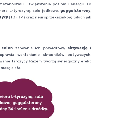
metabolizmu i zwiększenia poziomu energii. To
iera L-tyrozynę, sole jodkowe,
guggulsterony
,
zycy
(T3 i T4) oraz neuroprzekaźników, takich jak
t
selen
zapewnia ich prawidłową
aktywację
i
prawia wchłanianie składników odżywczych.
wanie tarczycy. Razem tworzą synergiczny efekt
 masę ciała.