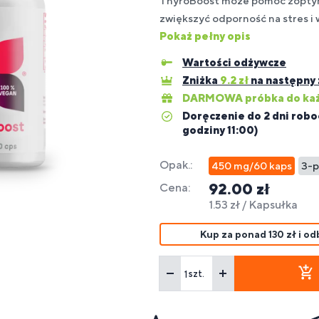
ThyroBoost może pomóc zoptyma
pa
zwiększyć odporność na stres i
ps
Pokaż pełny opis
uplementy
Batony
Budowanie
Dla osób
Su
reparaty
spomagające
a
fitness,
Ak
Dl
Wartości odżywcze
ytrwałość
masy
z alergią
dla
eterynaryjne
większenie
liaków
energetyczne
fit
di
mięśniowej
na soję
sp
Zniżka
9.2
zł
na następny
a zwierząt
sy ciała
i na stawy
DARMOWA próbka do każ
Doręczenie do 2 dni robo
uplementy
godziny 11:00)
spomaganie
ety dla
Spalacze
Dla
Wz
ątroby
getarian i
tłuszczu
HYROX
od
Opak.:
egan
450 mg/60 kaps
3-p
92.00 zł
Cena:
1.53 zł / Kapsułka
Kup za ponad 130 zł i 
szt.