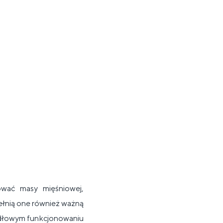
wać masy mięśniowej,
łnią one również ważną
idłowym funkcjonowaniu