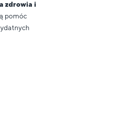
a zdrowia i
gą pomóc
zydatnych