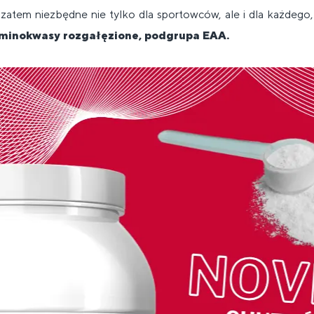
zatem niezbędne nie tylko dla sportowców, ale i dla każdego
minokwasy rozgałęzione, podgrupa EAA.