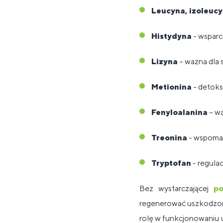
Leucyna, izoleucy
Histydyna
- wsparc
Lizyna
– ważna dla 
Metionina
- detoks
Fenyloalanina
– wa
Treonina
- wspoma
Tryptofan
- regulacj
Bez wystarczającej
p
regenerować uszkodzon
rolę w funkcjonowaniu