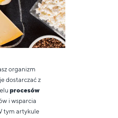
asz organizm
je dostarczać z
ielu
procesów
ów i wsparcia
 tym artykule