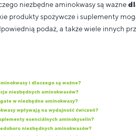
laczego niezbędne aminokwasy są ważne
dl
kie produkty spożywcze i suplementy mo
powiednią podaż, a także wiele innych pr
aminokwasy i dlaczego są ważne?
nkcje niezbędnych aminokwasów?
ogate w niezbędne aminokwasy?
okwasy wpływają na wydajność ćwiczeń?
suplementy esenciálnych aminokyselín?
 niedoboru niezbędnych aminokwasów?