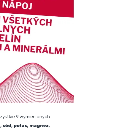
szystkie 9 wymienionych
, sód, potas, magnez,