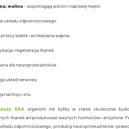
na, walina
– wspomagają wzrost i naprawę mięśni
ie układu odpornościowego
syntezy białek i wchłaniania wapnia
ykacja i regeneracja tkanek
żna dla neuroprzekaźników
ga układ nerwowy
a nastroju i snu.
odaży EAA
organizm nie byłby w stanie skutecznie budo
ych tkanek ani produkować ważnych hormonów i enzymów. Pe
 układu odpornościowego, produkcji neuroprzekaźników i praw