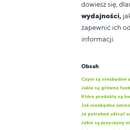
dowiesz się, d
wydajności,
ja
zapewnić ich od
informacji.
Obsah
Czym są niezbędne 
Jakie są główne fu
Które produkty są b
Jak niezbędne amin
Je potrebné užívať 
Jakie są przyczyny