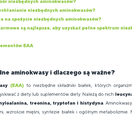
obór niezbędnych aminokwasów?
wchłanianie niezbędnych aminokwasów?
a na spożycie niezbędnych aminokwasów?
karmowe są najlepsze, aby uzyskać pełne spektrum nie
plementów EAA
dne aminokwasy i dlaczego są ważne?
wasy
(EAA)
to niezbędne składniki białek, których organizm
yskiwać z diety lub suplementów diety. Należą do nich
leucyna
nyloalanina, treonina, tryptofan i histydyna
. Aminokwasy
śni, wzroście mięśni, syntezie białek i ogólnym metabolizmie.