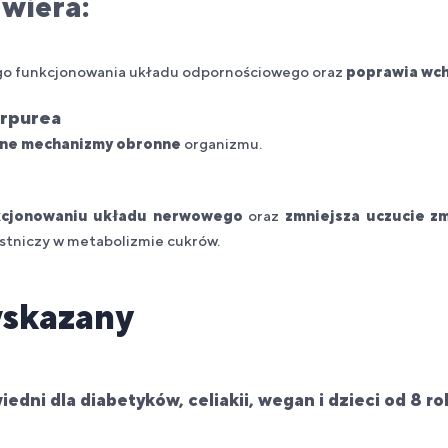
awiera:
ego funkcjonowania układu odpornościowego oraz
poprawia wch
urpurea
lne mechanizmy obronne
organizmu.
kcjonowaniu układu nerwowego
oraz
zmniejsza uczucie zm
estniczy w metabolizmie cukrów.
wskazany
iedni dla diabetyków, celiakii, wegan i dzieci od 8 ro