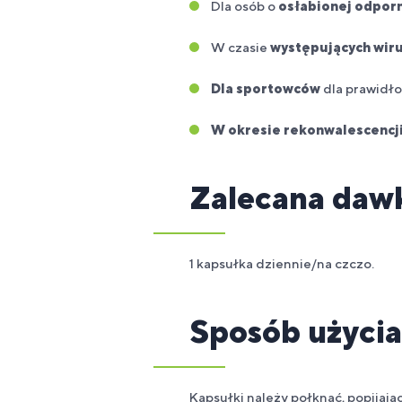
Dla osób o
osłabionej odpor
W czasie
występujących wir
Dla sportowców
dla prawidło
W okresie rekonwalescencj
Zalecana daw
1 kapsułka dziennie/na czczo.
Sposób użycia
Kapsułki należy połknąć, popijają