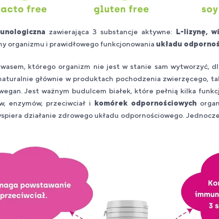
unologiczna
zawierająca 3 substancje aktywne:
L-lizynę, 
rony organizmu i prawidłowego funkcjonowania
układu odporno
kwasem, którego organizm nie jest w stanie sam wytworzyć, d
aturalnie głównie w produktach pochodzenia zwierzęcego, takic
wegan. Jest ważnym budulcem białek, które pełnią kilka funkcj
ów, enzymów, przeciwciał i
komórek odpornościowych
orga
piera działanie zdrowego układu odpornościowego. Jednocześn