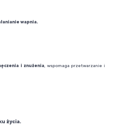
łanianie wapnia.
ęczenia i znużenia
, wspomaga przetwarzanie i
ku życia.