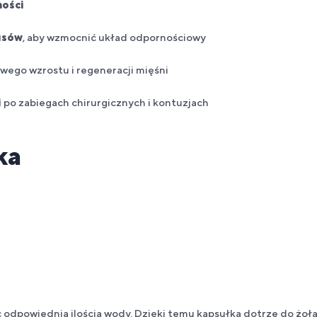
ności
usów
, aby
wzmocnić
układ odpornościowy
wego wzrostu i regeneracji mięśni
i
po zabiegach chirurgicznych i kontuzjach
ka
c odpowiednią ilością wody. Dzięki temu kapsułka dotrze do żoł