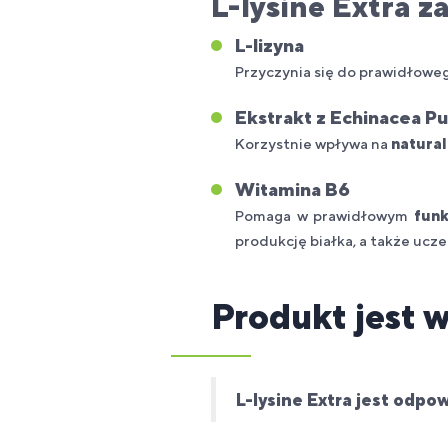
L-lysine Extra z
L-lizyna
Przyczynia się do prawidłow
Ekstrakt z Echinacea P
Korzystnie wpływa na
natura
Witamina B6
Pomaga w prawidłowym
fun
produkcję białka, a także ucz
Produkt jest 
L-lysine Extra jest odpow