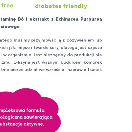
witaminę B6 i ekstrakt z Echinacea Purpurea
ściowego
.
latego musimy przyjmować ją z pożywieniem lub
h jak: mięso i twarde sery, dlatego jest często
i w organizmie. Jest niezbędny do produkcji nie
nizmu. L-lizyna jest ważnym budulcem komórek
ie bierze udział we wzroście i naprawie tkanek