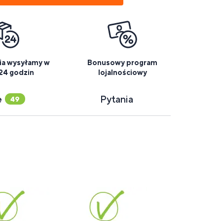
a wysyłamy w
Bonusowy program
 24 godzin
lojalnościowy
e
Pytania
49