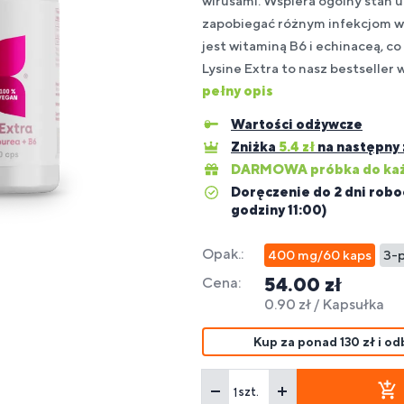
wirusami. Wspiera ogólny stan
pa
zapobiegać różnym infekcjom 
ps
jest witaminą B6 i echinaceą, co
uplementy
Batony
Budowanie
Dla osób
Su
Lysine Extra to nasz bestseller 
reparaty
spomagające
a
fitness,
Ak
Dl
ytrwałość
masy
z alergią
dla
eterynaryjne
większenie
liaków
energetyczne
fit
di
pełny opis
mięśniowej
na soję
sp
a zwierząt
sy ciała
i na stawy
Wartości odżywcze
Zniżka
5.4
zł
na następny
uplementy
DARMOWA próbka do każ
spomaganie
ety dla
Spalacze
Dla
Wz
Doręczenie do 2 dni robo
ątroby
getarian i
tłuszczu
HYROX
od
egan
godziny 11:00)
Opak.:
400 mg/60 kaps
3-p
54.00 zł
Cena:
0.90 zł / Kapsułka
Kup za ponad 130 zł i 
szt.