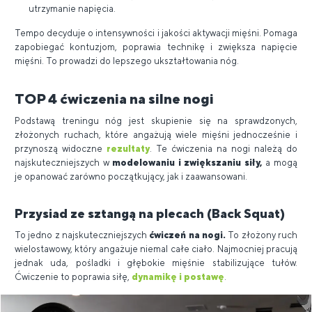
utrzymanie napięcia.
Tempo decyduje o intensywności i jakości aktywacji mięśni. Pomaga
zapobiegać kontuzjom, poprawia technikę i zwiększa napięcie
mięśni. To prowadzi do lepszego ukształtowania nóg.
TOP 4 ćwiczenia na silne nogi
Podstawą treningu nóg jest skupienie się na sprawdzonych,
złożonych ruchach, które angażują wiele mięśni jednocześnie i
przynoszą widoczne
rezultaty
. Te ćwiczenia na nogi należą do
najskuteczniejszych w
modelowaniu i zwiększaniu siły,
a mogą
je opanować zarówno początkujący, jak i zaawansowani.
Przysiad ze sztangą na plecach (Back Squat)
To jedno z najskuteczniejszych
ćwiczeń na nogi.
To złożony ruch
wielostawowy, który angażuje niemal całe ciało. Najmocniej pracują
jednak uda, pośladki i głębokie mięśnie stabilizujące tułów.
Ćwiczenie to poprawia siłę,
dynamikę i postawę
.