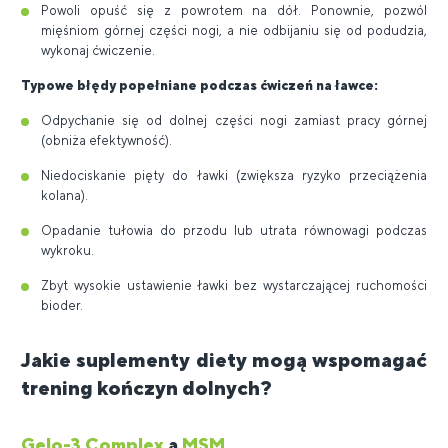
Powoli opuść się z powrotem na dół. Ponownie, pozwól
mięśniom górnej części nogi, a nie odbijaniu się od podudzia,
wykonaj ćwiczenie.
Typowe błędy popełniane podczas ćwiczeń na ławce:
Odpychanie się od dolnej części nogi zamiast pracy górnej
(obniża efektywność).
Niedociskanie pięty do ławki (zwiększa ryzyko przeciążenia
kolana).
Opadanie tułowia do przodu lub utrata równowagi podczas
wykroku.
Zbyt wysokie ustawienie ławki bez wystarczającej ruchomości
bioder.
Jakie suplementy diety mogą wspomagać
trening kończyn dolnych?
Gelo-3 Complex
a
MSM