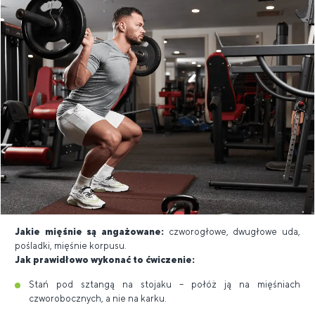
Jakie mięśnie są angażowane:
czworogłowe, dwugłowe uda,
pośladki, mięśnie korpusu.
Jak prawidłowo wykonać to ćwiczenie:
Stań pod sztangą na stojaku – połóż ją na mięśniach
czworobocznych, a nie na karku.