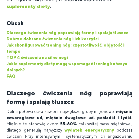
suplementy diety
.
Obsah
Dlaczego ćwiczenia nóg poprawiają formę i spalają tłuszcz
Dobrze dobrane ćwiczenia nóg i ich korzyści
Jak skonfigurować trening nóg: częstotliwość, objętość i
tempo
TOP 4 ćwiczenia na silne nogi
Jakie suplementy diety mogą wspomagać trening kończyn
dolnych?
FAQ
Dlaczego ćwiczenia nóg poprawiają
formę i spalają tłuszcz
Dolna połowa ciała zawiera największe grupy mięśniowe:
mięśnie
czworogłowe ud, mięśnie dwugłowe ud, pośladki i łydki.
Mięśnie te stanowią około
55-60%
całkowitej masy mięśniowej,
dlatego generują najwyższy
wydatek energetyczny
podczas
ćwiczeń. Przy intensywnym i systematycznym ich angażowaniu