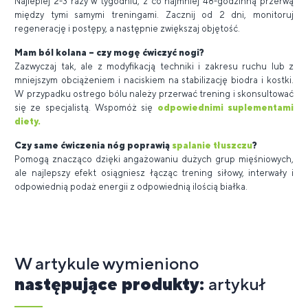
Najlepiej 2-3 razy w tygodniu, z co najmniej 48-godzinną przerwą
między tymi samymi treningami. Zacznij od 2 dni, monitoruj
regenerację i postępy, a następnie zwiększaj objętość.
Mam ból kolana – czy mogę ćwiczyć nogi?
Zazwyczaj tak, ale z modyfikacją techniki i zakresu ruchu lub z
mniejszym obciążeniem i naciskiem na stabilizację biodra i kostki.
W przypadku ostrego bólu należy przerwać trening i skonsultować
się ze specjalistą. Wspomóż się
odpowiednimi suplementami
diety.
Czy same ćwiczenia nóg poprawią
spalanie tłuszczu
?
Pomogą znacząco dzięki angażowaniu dużych grup mięśniowych,
ale najlepszy efekt osiągniesz łącząc trening siłowy, interwały i
odpowiednią podaż energii z odpowiednią ilością białka.
W artykule wymieniono
następujące produkty:
artykuł