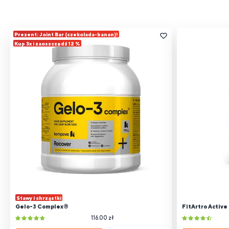
Prezent: Joint Bar (czekolada-banan)!
Kup 3x i zaoszczędź 12 %
Stawy i chrząstki
Gelo-3 Complex®
FitArtro Active
116.00 zł