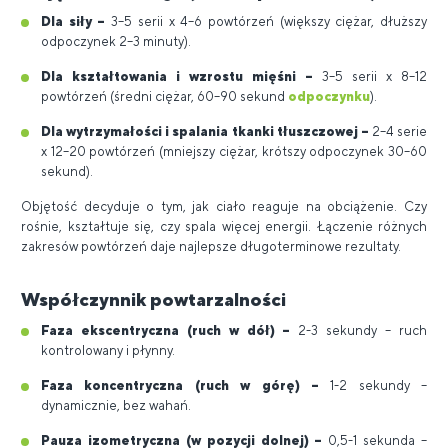
Dla siły –
3–5 serii x 4–6 powtórzeń (większy ciężar, dłuższy
odpoczynek 2–3 minuty).
Dla kształtowania i wzrostu mięśni –
3–5 serii x 8–12
powtórzeń (średni ciężar, 60–90 sekund
odpoczynku
).
Dla wytrzymałości i spalania tkanki tłuszczowej –
2–4 serie
x 12–20 powtórzeń (mniejszy ciężar, krótszy odpoczynek 30–60
sekund).
Objętość decyduje o tym, jak ciało reaguje na obciążenie. Czy
rośnie, kształtuje się, czy spala więcej energii. Łączenie różnych
zakresów powtórzeń daje najlepsze długoterminowe rezultaty.
Współczynnik powtarzalności
Faza ekscentryczna (ruch w dół) –
2-3 sekundy – ruch
kontrolowany i płynny.
Faza koncentryczna (ruch w górę) –
1-2 sekundy –
dynamicznie, bez wahań.
Pauza izometryczna (w pozycji dolnej) –
0,5-1 sekunda –