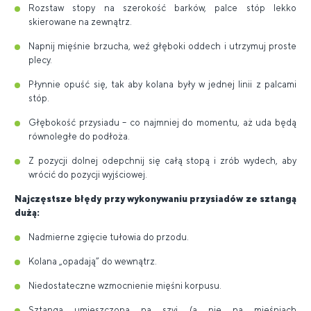
Rozstaw stopy na szerokość barków, palce stóp lekko
skierowane na zewnątrz.
Napnij mięśnie brzucha, weź głęboki oddech i utrzymuj proste
plecy.
Płynnie opuść się, tak aby kolana były w jednej linii z palcami
stóp.
Głębokość przysiadu – co najmniej do momentu, aż uda będą
równoległe do podłoża.
Z pozycji dolnej odepchnij się całą stopą i zrób wydech, aby
wrócić do pozycji wyjściowej.
Najczęstsze błędy przy wykonywaniu przysiadów ze sztangą
dużą:
Nadmierne zgięcie tułowia do przodu.
Kolana „opadają” do wewnątrz.
Niedostateczne wzmocnienie mięśni korpusu.
Sztanga umieszczona na szyi (a nie na mięśniach