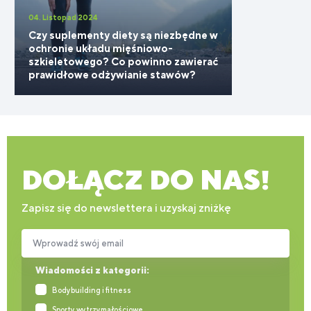
04. Listopad 2024
Czy suplementy diety są niezbędne w
ochronie układu mięśniowo-
szkieletowego? Co powinno zawierać
prawidłowe odżywianie stawów?
DOŁĄCZ DO NAS!
Zapisz się do newslettera i uzyskaj zniżkę
Wprowadź swój email
Wiadomości z kategorii:
Bodybuilding i fitness
Sporty wytrzymałościowe