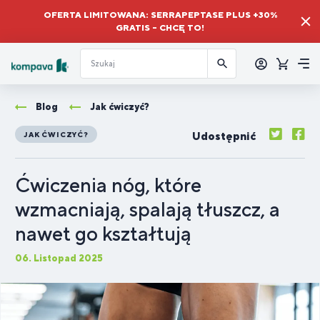
OFERTA LIMITOWANA: SERRAPEPTASE PLUS +30%
GRATIS – CHCĘ TO!
Zalogować
się
Koszyk
Me
Blog
Jak ćwiczyć?
Udostępnić
JAK ĆWICZYĆ?
Ćwiczenia nóg, które
wzmacniają, spalają tłuszcz, a
nawet go kształtują
06. Listopad 2025