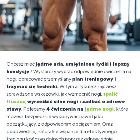
Chcesz mieć
jędrne uda, umięśnione łydki i lepszą
kondycję
? Wystarczy wybrać odpowiednie ćwiczenia na
nogi, opracować przemyślany
plan treningowy i
trzymać się techniki.
W tym artykule znajdziesz
sprawdzone wskazówki, jak wzmocnić nogi,
spalić
tłuszcz
,
wyrzeźbić silne nogi i zadbać o zdrowe
stawy
. Polecamy
4 ćwiczenia na
jędrne nogi
, które
możesz bezpiecznie wykonywać nawet jako
początkujący, z odpowiednim obciążeniem. Oraz
odpowiednie, naturalne wsparcie dla efektywnego
treningu kończyn dolnych poprzez odpowiednie