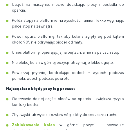
Usiądź na maszynie, mocno dociskając plecy i pośladki do
oparcia.
Połóż stopy na platformie na wysokości ramion, lekko wyginając
palce stóp na zewnątrz.
Powoli opuść platformę, tak aby kolana zgięły się pod kątem
około 90°, nie odrywając bioder od maty.
Unieś platformę, opierając ją na piętach, a nie na palcach stóp.
Nie blokuj kolan w górnej pozycji, utrzymuj je lekko ugięte.
Powtarzaj płynnie, kontrolując oddech – wydech podczas
pompki, wdech podczas powrotu.
Najczęstsze błędy przy leg presse:
Oderwanie dolnej części pleców od oparcia – zwiększa ryzyko
kontuzji biodra.
Zbyt wąski lub wysoki rozstaw nóg, który skraca zakres ruchu.
Zablokowanie kolan
w górnej pozycji – powoduje