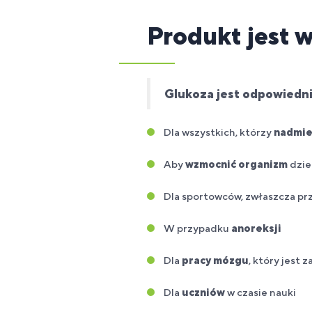
Produkt jest 
Glukoza jest odpowiednia 
Dla wszystkich, którzy
nadmier
Aby
wzmocnić organizm
dziec
Dla sportowców, zwłaszcza pr
W przypadku
anoreksji
Dla
pracy mózgu
, który jest 
Dla
uczniów
w czasie nauki