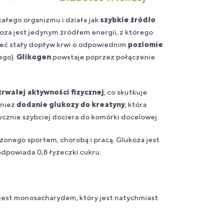
 całego organizmu i działa jak
szybkie źródło
oza jest jedynym źródłem energii, z którego
ieć stały dopływ krwi o odpowiednim
poziomie
ego).
Glikogen
powstaje poprzez połączenie
rwałej aktywności fizycznej
, co skutkuje
wnież
dodanie glukozy do kreatyny
, która
ycznie szybciej dociera do komórki docelowej.
onego sportem, chorobą i pracą. Glukoza jest
 odpowiada 0,8 łyżeczki cukru.
jest monosacharydem, który jest natychmiast