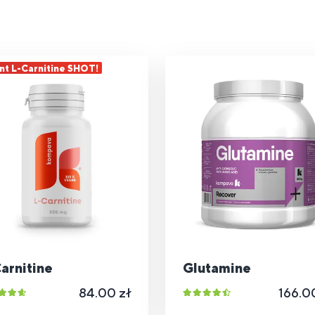
nt L-Carnitine SHOT!
arnitine
Glutamine
84.00 zł
166.0