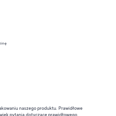
zinę
pakowaniu naszego produktu. Prawidłowe
olwiek pytania dotyczące prawidłowego