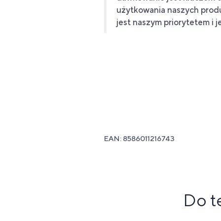
użytkowania naszych produ
jest naszym priorytetem i j
EAN: 8586011216743
Do t