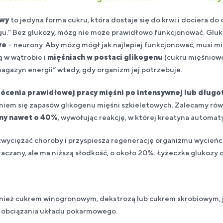
owy
to jedyna forma cukru, która dostaje się do krwi i dociera do
zgu.” Bez glukozy, mózg nie może prawidłowo funkcjonować. Gluk
we
– neurony. Aby mózg mógł jak najlepiej funkcjonować, musi m
 w wątrobie i
mięśniach w postaci glikogenu
(cukru mięśniow
magazyn energii“ wtedy, gdy organizm jej potrzebuje.
ócenia prawidłowej pracy mięśni po intensywnej lub długot
iem się zapasów glikogenu mięśni szkieletowych. Zalecamy ró
ny
nawet o 40%
, wywołując reakcję, w której kreatyna automat
yciężać choroby i przyspiesza regenerację organizmu wycieńcz
raczany, ale ma niższą słodkość, o około 20%. Łyżeczka glukozy
nież cukrem winogronowym, dekstrozą lub cukrem skrobiowym, 
z obciążania układu pokarmowego.