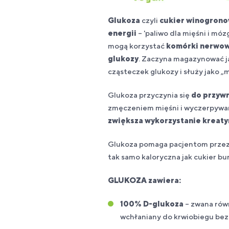
Glukoza
czyli
cukier winogron
energii
– 'paliwo dla mięśni i mó
mogą korzystać
komórki nerwo
glukozy
. Zaczyna magazynować ją
cząsteczek glukozy i służy jako „
Glukoza przyczynia się
do przywr
zmęczeniem mięśni i wyczerpywan
zwiększa wykorzystanie kreaty
Glukoza pomaga pacjentom przezw
tak samo kaloryczna jak cukier bu
GLUKOZA zawiera:
100% D-glukoza
– zwana rów
wchłaniany do krwiobiegu be