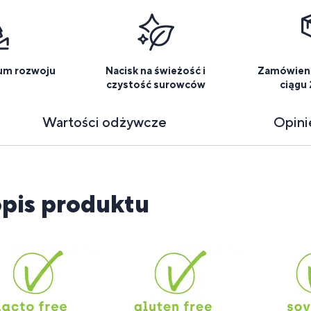
um rozwoju
Nacisk na świeżość i
Zamówieni
czystość surowców
ciągu
Wartości odżywcze
Opin
pis produktu