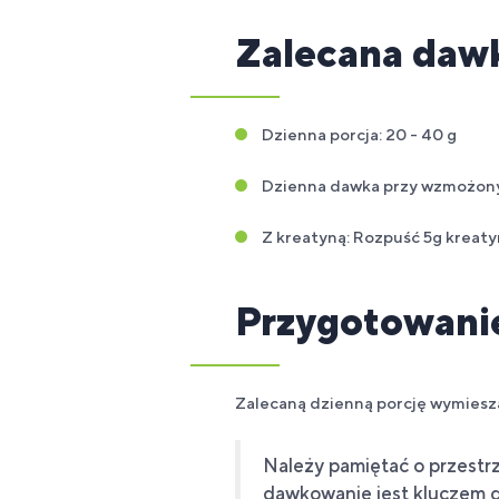
Zalecana daw
Dzienna porcja: 20 - 40 g
Dzienna dawka przy wzmożonym
Z kreatyną: Rozpuść 5g kreaty
Przygotowani
Zalecaną dzienną porcję wymiesza
Należy pamiętać o przestr
dawkowanie jest kluczem d