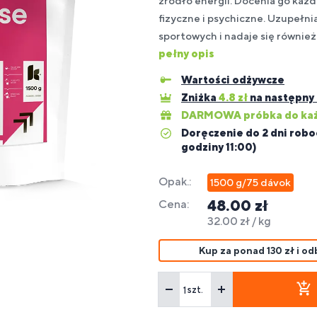
źródło energii. Docenia go każ
pa
fizyczne i psychiczne. Uzupełni
ps
sportowych i nadaje się również
uplementy
Batony
Budowanie
Dla osób
Su
pełny opis
reparaty
spomagające
a
fitness,
Ak
Dl
ytrwałość
masy
z alergią
dla
eterynaryjne
większenie
liaków
energetyczne
fit
di
mięśniowej
na soję
sp
Wartości odżywcze
a zwierząt
sy ciała
i na stawy
Zniżka
4.8
zł
na następny
DARMOWA próbka do każ
uplementy
Doręczenie do 2 dni robo
spomaganie
ety dla
Spalacze
Dla
Wz
godziny 11:00)
ątroby
getarian i
tłuszczu
HYROX
od
egan
Opak.:
1500 g/75 dávok
48.00 zł
Cena:
32.00 zł / kg
Kup za ponad 130 zł i 
szt.