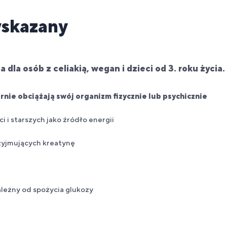
wskazany
dla osób z celiakią, wegan i dzieci od 3. roku życia.
nie obciążają swój organizm fizycznie lub psychicznie
i i starszych jako źródło energii
zyjmujących kreatynę
zależny od spożycia glukozy