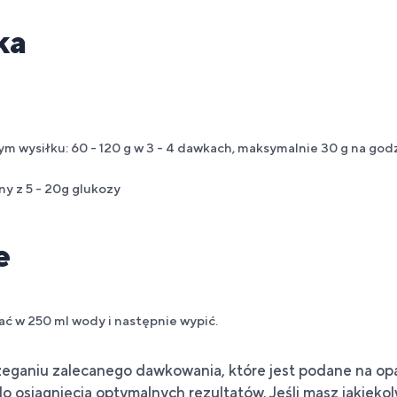
ka
 wysiłku: 60 - 120 g w 3 - 4 dawkach, maksymalnie 30 g na god
ny z 5 - 20g glukozy
e
ć w 250 ml wody i następnie wypić.
zeganiu zalecanego dawkowania, które jest podane na o
o osiągnięcia optymalnych rezultatów. Jeśli masz jakiek