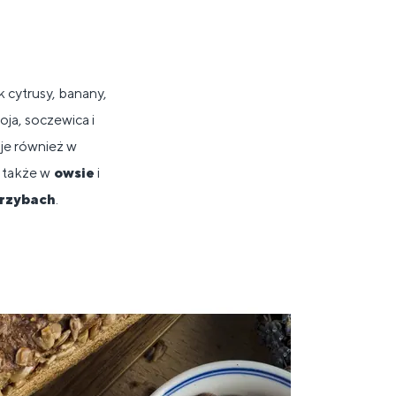
k cytrusy, banany,
oja, soczewica i
je również w
a także w
owsie
i
grzybach
.