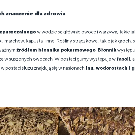
ich znaczenie dla zdrowia
ozpuszczalnego
w wodzie są głównie owoce i warzywa, takie ja
ki, marchew, kapusta i inne. Rośliny strączkowe, takie jak groch, s
ż ważnym
źródłem błonnika pokarmowego
.
Błonnik
występu
kże w suszonych owocach. W postaci gumy występuje w
fasoli
, 
 w postaci śluzu znajdują się w nasionach
lnu, wodorostach i 