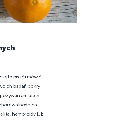
nych
.
częto pisać i mówić
woich badań odkryli
 spożywaniem diety
horowalności na
jelita, hemoroidy lub