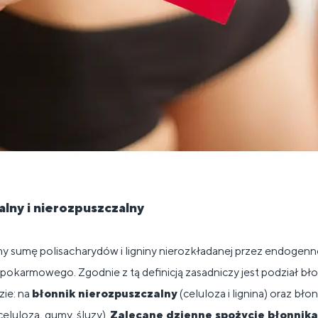
lny i nierozpuszczalny
y sumę polisacharydów i ligniny nierozkładanej przez endogen
pokarmowego. Zgodnie z tą definicją zasadniczy jest podział bł
ie: na
błonnik nierozpuszczalny
(celuloza i lignina) oraz bł
celuloza, gumy, śluzy).
Zalecane dzienne spożycie błonnika