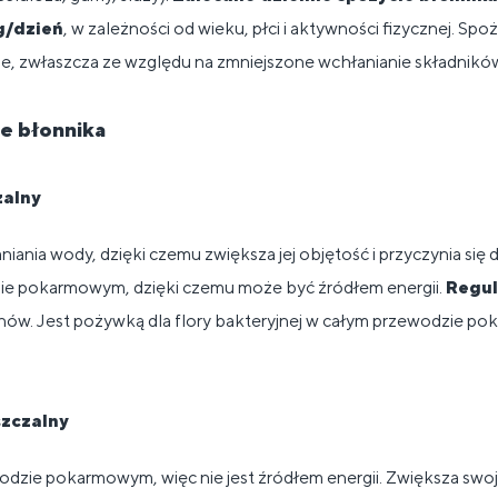
g/dzień
, w zależności od wieku, płci i aktywności fizycznej. Sp
ane, zwłaszcza ze względu na zmniejszone wchłanianie składnik
je błonnika
zalny
ania wody, dzięki czemu zwiększa jej objętość i przyczynia się d
ie pokarmowym, dzięki czemu może być źródłem energii.
Regul
ów. Jest pożywką dla flory bakteryjnej w całym przewodzie po
szczalny
dzie pokarmowym, więc nie jest źródłem energii. Zwiększa swoj