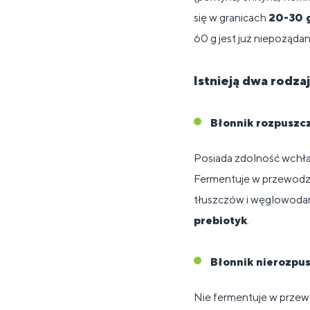
się w granicach
20-30 
60 g jest już niepożąd
Istnieją dwa rodza
Błonnik rozpuszc
Posiada zdolność wchłani
Fermentuje w przewodz
tłuszczów i węglowodan
prebiotyk
.
Błonnik nierozpu
Nie fermentuje w przewo