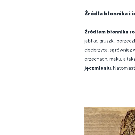
Źródła błonnika i 
Źródłem błonnika r
jabłka, gruszki, porzecz
ciecierzyca, są równie
orzechach, maku, a ta
jęczmieniu
. Natomiast