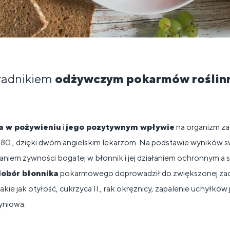
kładnikiem
odżywczym pokarmów roślin
a w pożywieniu
i
jego pozytywnym wpływie
na organizm za
 80., dzięki dwóm angielskim lekarzom. Na podstawie wyników s
niem żywności bogatej w błonnik i jej działaniem ochronnym a
obór błonnika
pokarmowego doprowadził do zwiększonej zac
akie jak otyłość, cukrzyca II., rak okrężnicy, zapalenie uchyłków 
yniowa.