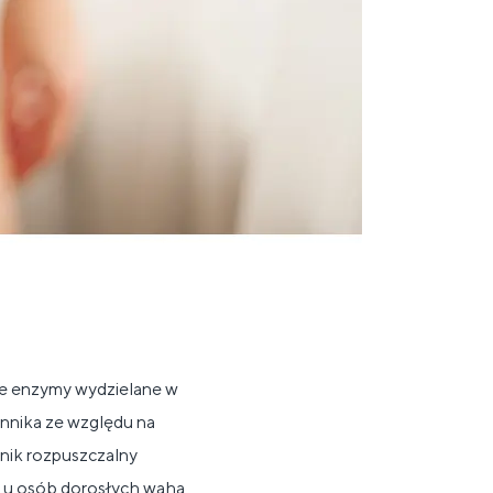
ne enzymy wydzielane w
onnika ze względu na
onnik rozpuszczalny
u osób dorosłych waha