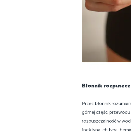
Błonnik rozpuszcza
Przez błonnik rozumiem
górnej części przewodu 
rozpuszczalność w wodz
(pektyna, chityna, hemi