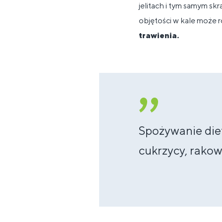
jelitach i tym samym skr
objętości w kale może 
trawienia.
Spożywanie die
cukrzycy, rako