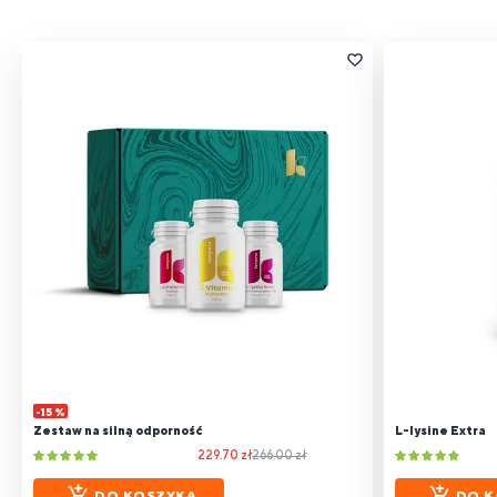
-15 %
Zestaw na silną odporność
L-lysine Extra
229.70 zł
266.00 zł
DO KOSZYKA
DO K