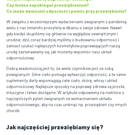
Czy można zapobiegać przeziębieniom?
Co może wzmocnić odporność i pomóc przy przeziębieniu?
W związku z wcześniejszymi wydarzeniami związanymi z pandemią
wielu z nas zmieniło priorytety w dbaniu o swoje zdrowie. Nawet
gdy kiedyś skupiliśmy się głównie na wyglądzie zewnętrznym i
urodzie, dziś coraz bardziej myślimy o budowaniu odporności.I
zamiast szukać najlepszych kosmetyków poprawiających naszą
urodę zastanawiamy się, jak możemy wspomóc nasz układ
odpornościowy.
Dobrą wiadomością jest to, że wiele czynników jest ze sobą
powiązanych. Silne ciało pomaga wytworzyć odporność, a te same
suplementy diety wspomagają całe ciało, skórę, włosy i układ
odpornościowy. Najlepsze sposoby na poprawę zdrowia są proste,
intuicyjne i łatwo dostępne. W artykule odpowiemy na niektóre z
najczęstszych pytań związanych ze wzmacnianiem układu
odpornościowego, aby na czas uniknąć np. przeziębień czy innych
chorób.
Jak najczęściej przeziębiamy się?