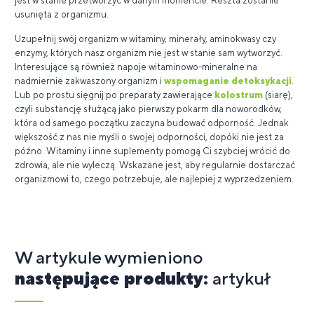
jest w stanie przetworzyć w danym momencie. Reszta zostanie
usunięta z organizmu.
Uzupełnij swój organizm w witaminy, minerały, aminokwasy czy
enzymy, których nasz organizm nie jest w stanie sam wytworzyć.
Interesujące są również napoje witaminowo-mineralne na
nadmiernie zakwaszony organizm i
wspomaganie detoksykacji
.
Lub po prostu sięgnij po preparaty zawierające
kolostrum
(siarę),
czyli substancję służącą jako pierwszy pokarm dla noworodków,
która od samego początku zaczyna budować odporność. Jednak
większość z nas nie myśli o swojej odporności, dopóki nie jest za
późno. Witaminy i inne suplementy pomogą Ci szybciej wrócić do
zdrowia, ale nie wyleczą. Wskazane jest, aby regularnie dostarczać
organizmowi to, czego potrzebuje, ale najlepiej z wyprzedzeniem.
W artykule wymieniono
następujące produkty:
artykuł