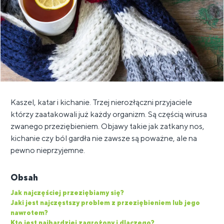
Kaszel, katar i kichanie. Trzej nierozłączni przyjaciele
którzy zaatakowali już każdy organizm. Są częścią wirusa
zwanego przeziębieniem. Objawy takie jak zatkany nos,
kichanie czy ból gardła nie zawsze są poważne, ale na
pewno nieprzyjemne.
Obsah
Jak najczęściej przeziębiamy się?
Jaki jest najczęstszy problem z przeziębieniem lub jego
nawrotem?
Kto jest najbardziej zagrożony i dlaczego?