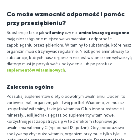
Co może wzmocnić odporność i pomóc
przy przeziębieniu?
Substancje takie jak
witaminy
czy np.
aminokwasy egzogenne
mają niezastąpione miejsce we wzmacnianiu odporności i
zapobieganiu przeziębieniom. Witaminy to substancje, które nasz
organizm musi otrzymywać regularnie. Niezbędne aminokwasy to
substancje, których nasz organizm nie jest w stanie sam wytworzyć,
dlatego musi je pozyskiwać z pożywienia lub po prostu z
suplementów witaminowych
.
Zalecenia ogólne
Poszukaj suplementów diety o powolnym uwalnianiu. Doceni to
zarówno Twój organizm, jak i Twój portfel. Wiadomo, że musisz
uzupełniać witaminy, takie jak witamina C lub inne substancje i
minerały. Jeśli jednak sięgasz po suplementy witaminowe,
korzystniej jest zaopatrzyć się w te z efektem stopniowego
uwalniania witaminy C (np. ponad 12 godzin). Gdy jednorazowo
spożywamy zbyt dużo witamin, organizm przyjmuje tylko tyle, ile