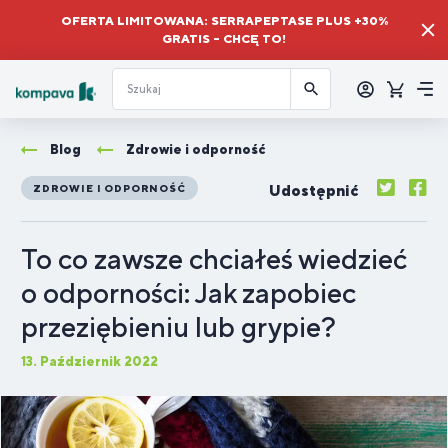
OFERTA LIMITOWANA: SERRAPEPTASE PLUS +30%
GRATIS – CHCĘ TO!
Zalogować
się
Koszyk
Me
Blog
Zdrowie i odporność
Udostępnić
ZDROWIE I ODPORNOŚĆ
To co zawsze chciałeś wiedzieć
o odporności: Jak zapobiec
przeziębieniu lub grypie?
13. Październik 2022