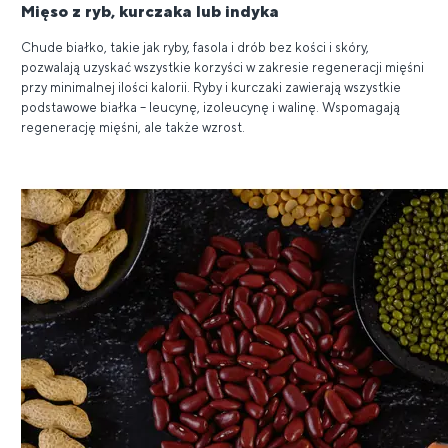
Mięso z ryb, kurczaka lub indyka
Chude białko, takie jak ryby, fasola i drób bez kości i skóry,
pozwalają uzyskać wszystkie korzyści w zakresie regeneracji mięśni
przy minimalnej ilości kalorii. Ryby i kurczaki zawierają wszystkie
podstawowe białka – leucynę, izoleucynę i walinę. Wspomagają
regenerację mięśni, ale także wzrost.