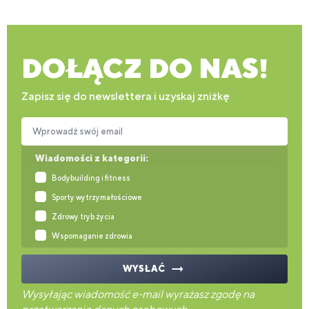
DOŁĄCZ DO NAS!
Zapisz się do newslettera i uzyskaj zniżkę
Wprowadź swój email
Wiadomości z kategorii:
Bodybuilding i fitness
Sporty wytrzymałościowe
Zdrowy tryb życia
Wspomaganie zdrowia
WYSŁAĆ
Wysyłając wiadomość e-mail wyrażasz zgodę na