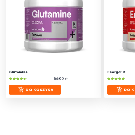
Glutamine
EnergoFit
166.00 zł
DO KOSZYKA
DO K