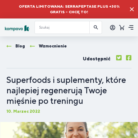
OFERTA LIMITOWANA: SERRAPEPTASE PLUS +30%
GRATIS – CHCĘ TO!
Zalogować
się
Koszyk
Me
Blog
Wzmocnienie
Udostępnić
Superfoods i suplementy, które
najlepiej regenerują Twoje
mięśnie po treningu
10. Marzec 2022