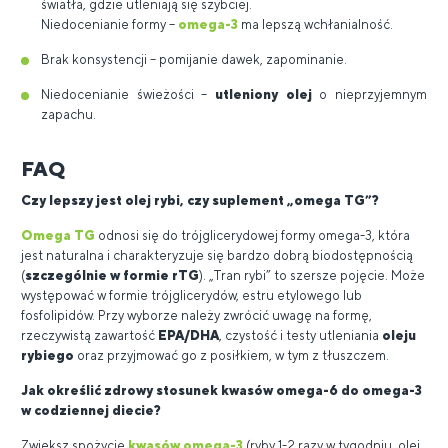
światła, gdzie utleniają się szybciej.
Niedocenianie formy –
omega-3
ma lepszą wchłanialność.
Brak konsystencji – pomijanie dawek, zapominanie.
Niedocenianie świeżości –
utleniony olej
o nieprzyjemnym
zapachu.
FAQ
Czy lepszy jest olej rybi, czy suplement „omega TG”?
Omega TG
odnosi się do trójglicerydowej formy omega-3, która
jest naturalna i charakteryzuje się bardzo dobrą biodostępnością
(
szczególnie w formie rTG
). „Tran rybi” to szersze pojęcie. Może
występować w formie trójglicerydów, estru etylowego lub
fosfolipidów. Przy wyborze należy zwrócić uwagę na formę,
rzeczywistą zawartość
EPA/DHA
, czystość i testy utleniania
oleju
rybiego
oraz przyjmować go z posiłkiem, w tym z tłuszczem.
Jak określić zdrowy stosunek kwasów omega-6 do omega-3
w codziennej diecie?
Zwiększ spożycie
kwasów omega-3
(ryby 1-2 razy w tygodniu, olej