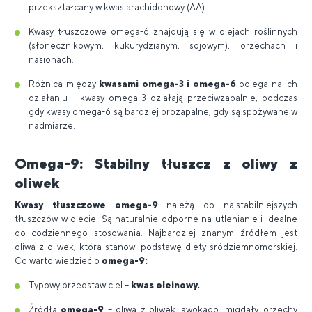
przekształcany w kwas arachidonowy (AA).
Kwasy tłuszczowe omega-6 znajdują się w olejach roślinnych
(słonecznikowym, kukurydzianym, sojowym), orzechach i
nasionach.
Różnica między
kwasami omega-3 i omega-6
polega na ich
działaniu – kwasy omega-3 działają przeciwzapalnie, podczas
gdy kwasy omega-6 są bardziej prozapalne, gdy są spożywane w
nadmiarze.
Omega-9: Stabilny tłuszcz z oliwy z
oliwek
Kwasy tłuszczowe omega-9
należą do najstabilniejszych
tłuszczów w diecie. Są naturalnie odporne na utlenianie i idealne
do codziennego stosowania. Najbardziej znanym źródłem jest
oliwa z oliwek, która stanowi podstawę diety śródziemnomorskiej.
Co warto wiedzieć o
omega-9:
Typowy przedstawiciel –
kwas oleinowy.
Źródła
omega-9
– oliwa z oliwek, awokado, migdały, orzechy