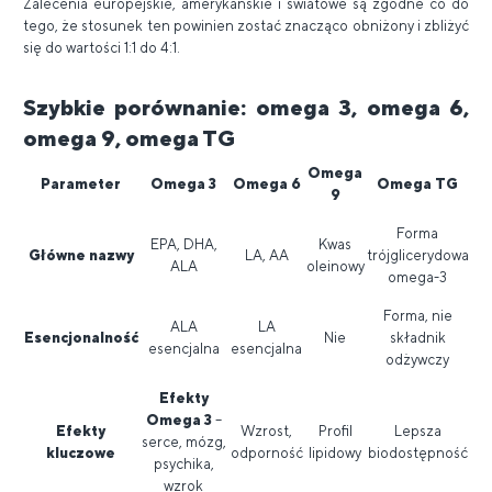
Zalecenia europejskie, amerykańskie i światowe są zgodne co do
tego, że stosunek ten powinien zostać znacząco obniżony i zbliżyć
się do wartości 1:1 do 4:1.
Szybkie porównanie: omega 3, omega 6,
omega 9, omega TG
Omega
Parameter
Omega 3
Omega 6
Omega TG
9
Forma
EPA, DHA,
Kwas
Główne nazwy
LA, AA
trójglicerydowa
ALA
oleinowy
omega-3
Forma, nie
ALA
LA
Esencjonalność
Nie
składnik
esencjalna
esencjalna
odżywczy
Efekty
Omega 3
–
Efekty
Wzrost,
Profil
Lepsza
serce, mózg,
kluczowe
odporność
lipidowy
biodostępność
psychika,
wzrok