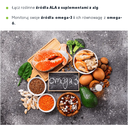
Łącz roślinne
źródła ALA z suplementami z alg
.
Monitoruj swoje
źródła omega-3 i
ich równowagę z
omega-
6.