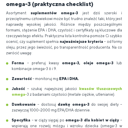
omega-3 (praktyczna checklist)
Asortyment
suplementów omega-3
jest dziś szeroki i
przeciętnemu człowiekowi może być trudno znaleźć taki, który jest
naprawdę wysokiej jakości. Różnice między poszczególnymi
formami, stężenie EPA i DHA, czystość i certyfikaty są kluczowe dla
rzeczywistego efektu. Praktyczna lista kontrolna pomoże Ci szybko
ocenić, czy suplement spełnia
najważniejsze kryteria
– od formy
oleju, przez jego świeżość, po transparentność producenta. Na co
zwrócić uwagę:
Forma
– preferuj kwasy
omega-3, oleje omega-3
lub
kombinacje omega-3 6 i 9.
Zawartość
– monitoruj mg
EPA i DHA.
Jakość
– szukaj najwyższej jakości
kwasów tłuszczowych
omega-
3 z badaniami czystości (metale ciężkie, utlenianie).
Dawkowanie
– dostosuj
dawkę omega-3
do swojej diety –
zazwyczaj 1000–2000 mg EPA/DHA dziennie.
Specyfika
– w ciąży sięgaj po
omega-3 dla kobiet w ciąży
–
wspierają one rozwój mózgu i wzroku dziecka (omega-3 w