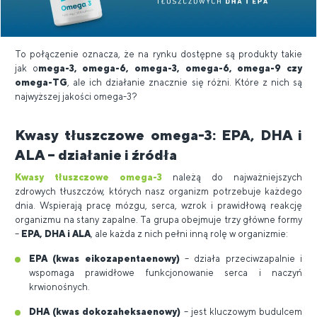
To połączenie oznacza, że ​​na rynku dostępne są produkty takie
jak o
mega-3, omega-6, omega-3, omega-6, omega-9 czy
omega-TG
, ale ich działanie znacznie się różni. Które z nich są
najwyższej jakości omega-3?
Kwasy tłuszczowe omega-3: EPA, DHA i
ALA – działanie i źródła
Kwasy tłuszczowe omega-3
należą do najważniejszych
zdrowych tłuszczów, których nasz organizm potrzebuje każdego
dnia. Wspierają pracę mózgu, serca, wzrok i prawidłową reakcję
organizmu na stany zapalne. Ta grupa obejmuje trzy główne formy
–
EPA, DHA i ALA
, ale każda z nich pełni inną rolę w organizmie:
EPA (kwas eikozapentaenowy)
– działa przeciwzapalnie i
wspomaga prawidłowe funkcjonowanie serca i naczyń
krwionośnych.
DHA (kwas dokozaheksaenowy)
– jest kluczowym budulcem