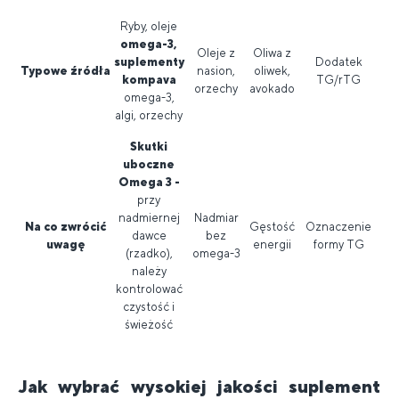
Ryby, oleje
omega-3,
Oleje z
Oliwa z
suplementy
Dodatek
Typowe źródła
nasion,
oliwek,
kompava
TG/rTG
orzechy
avokado
omega-3,
algi, orzechy
Skutki
uboczne
Omega 3 -
przy
nadmiernej
Nadmiar
Na co zwrócić
Gęstość
Oznaczenie
dawce
bez
uwagę
energii
formy TG
(rzadko),
omega-3
należy
kontrolować
czystość i
świeżość
Jak wybrać wysokiej jakości suplement