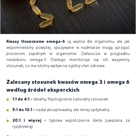
Kwasy tłuszczowe omega-6
są ważne dla organizmu, ale jak
wspomnieliśmy powyżej, spożywane w nadmiarze mogą sprzyjać
procesom zapalnym w organizmie. Zwłaszcza w przypadku
niedoboru omega-3. Dlatego monitoruje się ich wzajemny
stosunek, co ma istotny wpływ na ogólny stan zdrowia.
Zalecany stosunek kwasów omega 3 i omega 6
według źródeł eksperckich
1:1 do 4:1
= idealny, fizjologicznie naturalny stosunek.
5:1 do 10:1
= nadal akceptowalny, ale mniej optymalny.
20:1 i więcej
= typowa współczesna dieta (uważana za
ryzykowną).