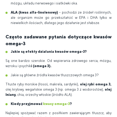
mózgu, układu nerwowego i siatkówki oka.
ALA (kwas alfa-linolenowy)
– pochodzi ze źródeł roślinnych,
ale organizm może go przekształcić w EPA i DHA tylko w
niewielkich ilościach, dlatego jego działanie jest słabsze.
Często zadawane pytania dotyczące kwasów
omega-3
Jakie są efekty działania kwasów omega-3?
Są one bardzo szerokie. Od wspierania zdrowego serca, mózgu,
wzroku i psychik
i (omega 3).
Jakie są główne źródła kwasów tłuszczowych omega 3?
Tłuste ryby morskie (łosoś, makrela, sardynki),
olej rybi omega 3,
olej krylowy, wegańskie omega 3 (np. omega 3 z wodorostów),
olej
lniany,
chia, orzechy włoskie (źródło ALA).
Kiedy przyjmować
kwasy omega-3
?
Najlepiej spożywać razem z posiłkiem zawierającym tłuszcz, aby