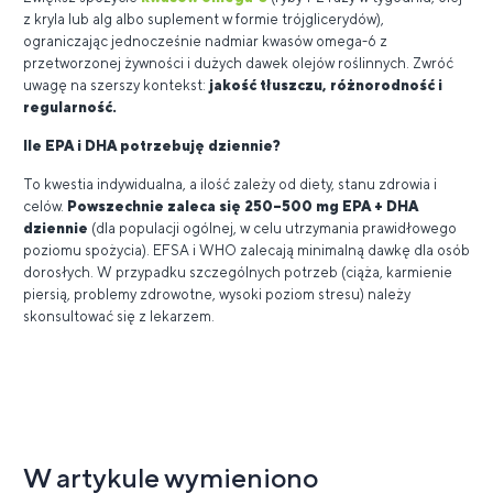
z kryla lub alg albo suplement w formie trójglicerydów),
ograniczając jednocześnie nadmiar kwasów omega-6 z
przetworzonej żywności i dużych dawek olejów roślinnych. Zwróć
uwagę na szerszy kontekst:
jakość tłuszczu, różnorodność i
regularność.
Ile EPA i DHA potrzebuję dziennie?
To kwestia indywidualna, a ilość zależy od diety, stanu zdrowia i
celów.
Powszechnie zaleca się 250–500 mg EPA + DHA
dziennie
(dla populacji ogólnej, w celu utrzymania prawidłowego
poziomu spożycia). EFSA i WHO zalecają minimalną dawkę dla osób
dorosłych. W przypadku szczególnych potrzeb (ciąża, karmienie
piersią, problemy zdrowotne, wysoki poziom stresu) należy
skonsultować się z lekarzem.
W artykule wymieniono