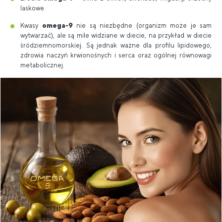
laskowe.
Kwasy
omega-9
nie są niezbędne (organizm może je sam
wytwarzać), ale są mile widziane w diecie, na przykład w diecie
śródziemnomorskiej. Są jednak ważne dla profilu lipidowego,
zdrowia naczyń krwionośnych i serca oraz ogólnej równowagi
metabolicznej.