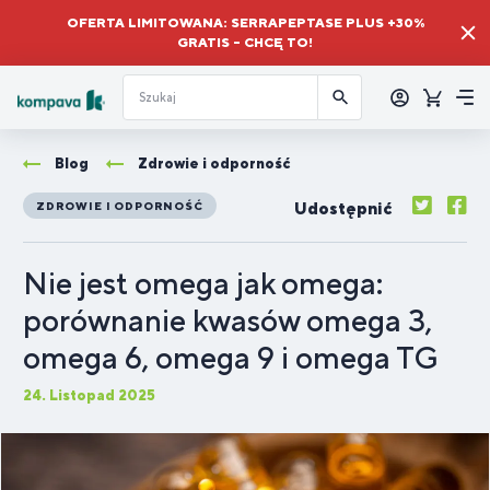
OFERTA LIMITOWANA: SERRAPEPTASE PLUS +30%
GRATIS – CHCĘ TO!
Zalogować
się
Koszyk
Me
Blog
Zdrowie i odporność
Udostępnić
ZDROWIE I ODPORNOŚĆ
Nie jest omega jak omega:
porównanie kwasów omega 3,
omega 6, omega 9 i omega TG
24. Listopad 2025