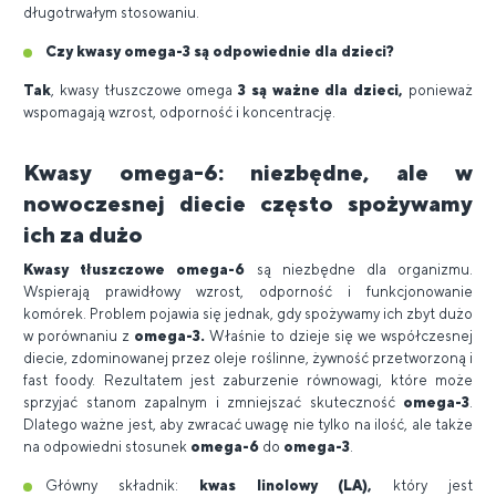
długotrwałym stosowaniu.
Czy kwasy omega-3 są odpowiednie dla dzieci?
Tak
, kwasy tłuszczowe omega
3 są ważne dla dzieci,
ponieważ
wspomagają wzrost, odporność i koncentrację.
Kwasy omega-6: niezbędne, ale w
nowoczesnej diecie często spożywamy
ich za dużo
Kwasy tłuszczowe omega-6
są niezbędne dla organizmu.
Wspierają prawidłowy wzrost, odporność i funkcjonowanie
komórek. Problem pojawia się jednak, gdy spożywamy ich zbyt dużo
w porównaniu z
omega-3.
Właśnie to dzieje się we współczesnej
diecie, zdominowanej przez oleje roślinne, żywność przetworzoną i
fast foody. Rezultatem jest zaburzenie równowagi, które może
sprzyjać stanom zapalnym i zmniejszać skuteczność
omega-3
.
Dlatego ważne jest, aby zwracać uwagę nie tylko na ilość, ale także
na odpowiedni stosunek
omega-6
do
omega-3
.
Główny składnik:
kwas linolowy (LA),
który jest