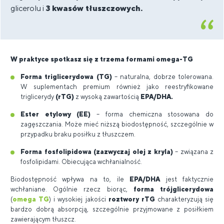
glicerolu i
3 kwasów tłuszczowych.
W praktyce spotkasz się z trzema formami omega-TG
Forma triglicerydowa (TG)
– naturalna, dobrze tolerowana.
W suplementach premium również jako reestryfikowane
triglicerydy
(rTG)
z wysoką zawartością
EPA/DHA.
Ester etylowy (EE)
– forma chemiczna stosowana do
zagęszczania. Może mieć niższą biodostępność, szczególnie w
przypadku braku posiłku z tłuszczem.
Forma fosfolipidowa (zazwyczaj olej z kryla)
– związana z
fosfolipidami. Obiecująca wchłanialność.
Biodostępność wpływa na to, ile
EPA/DHA
jest faktycznie
wchłaniane. Ogólnie rzecz biorąc,
forma trójglicerydowa
(
omega TG
) i wysokiej jakości
roztwory rTG
charakteryzują się
bardzo dobrą absorpcją, szczególnie przyjmowane z posiłkiem
zawierającym tłuszcz.