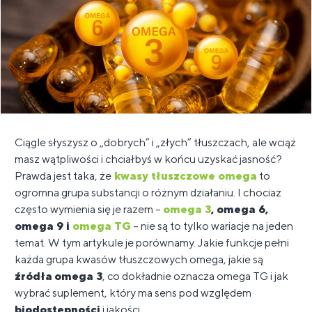
Ciągle słyszysz o „dobrych” i „złych” tłuszczach, ale wciąż
masz wątpliwości i chciałbyś w końcu uzyskać jasność?
Prawda jest taka, że
​​kwasy tłuszczowe omega
to
ogromna grupa substancji o różnym działaniu. I chociaż
często wymienia się je razem –
omega 3
, omega 6,
omega 9 i
omega TG
– nie są to tylko wariacje na jeden
temat. W tym artykule je porównamy. Jakie funkcje pełni
każda grupa kwasów tłuszczowych omega, jakie są
źródła
omega 3
, co dokładnie oznacza omega TG i jak
wybrać suplement, który ma sens pod względem
biodostępności
i jakości.