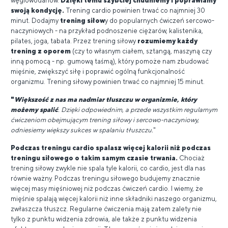
węglowodanów.
Dzięki temu szybciej chudniemy i poprawiamy
swoją kondycję.
Trening cardio powinien trwać co najmniej 30
minut. Dodajmy
trening siłow
y do popularnych ćwiczeń sercowo-
naczyniowych - na przykład podnoszenie ciężarów, kalistenika,
pilates, joga, tabata. Przez trening siłowy
rozumiemy każdy
trening z oporem
(czy to własnym ciałem, sztangą, maszyną czy
inną pomocą - np. gumową taśmą), który pomoże nam zbudować
mięśnie, zwiększyć siłę i poprawić ogólną funkcjonalność
organizmu. Trening siłowy powinien trwać co najmniej 15 minut.
"
Większość z nas ma nadmiar tłuszczu w organizmie, który
możemy spalić
. Dzięki odpowiednim, a przede wszystkim regularnym
ćwiczeniom obejmującym trening siłowy i sercowo-naczyniowy,
odniesiemy większy sukces w spalaniu tłuszczu.
"
Podczas treningu cardio spalasz więcej kalorii niż podczas
treningu siłowego o takim samym czasie trwania.
Chociaż
trening siłowy zwykle nie spala tyle kalorii, co cardio, jest dla nas
równie ważny. Podczas treningu siłowego budujemy znacznie
więcej masy mięśniowej niż podczas ćwiczeń cardio. I wiemy, że
mięśnie spalają więcej kalorii niż inne składniki naszego organizmu,
zwłaszcza tłuszcz. Regularne ćwiczenia mają zatem zalety nie
tylko z punktu widzenia zdrowia, ale także z punktu widzenia