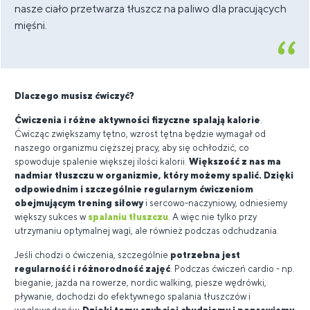
nasze ciało przetwarza tłuszcz
na paliwo dla pracujących
mięśni.
Dlaczego musisz ćwiczyć?
Ćwiczenia i różne aktywności fizyczne spalają kalorie
.
Ćwicząc zwiększamy tętno, wzrost tętna będzie wymagał od
naszego organizmu cięższej pracy, aby się ochłodzić, co
spowoduje spalenie większej ilości kalorii.
Większość z nas ma
nadmiar tłuszczu w organizmie, który możemy spalić. Dzięki
odpowiednim i szczególnie regularnym ćwiczeniom
obejmującym trening siłowy
i sercowo-naczyniowy, odniesiemy
większy sukces w
spalaniu tłuszczu
. A więc nie tylko przy
utrzymaniu optymalnej wagi, ale również podczas odchudzania.
Jeśli chodzi o ćwiczenia, szczególnie
potrzebna jest
regularność i różnorodność zajęć
. Podczas ćwiczeń cardio - np.
bieganie, jazda na rowerze, nordic walking, piesze wędrówki,
pływanie, dochodzi do efektywnego spalania tłuszczów i