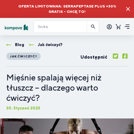
OFERTA LIMITOWANA: SERRAPEPTASE PLUS +30%
GRATIS – CHCĘ TO!
Zalogować
się
Koszyk
Me
Blog
Jak ćwiczyć?
Udostępnić
JAK ĆWICZYĆ?
Mięśnie spalają więcej niż
tłuszcz – dlaczego warto
ćwiczyć?
30. Styczeń 2023