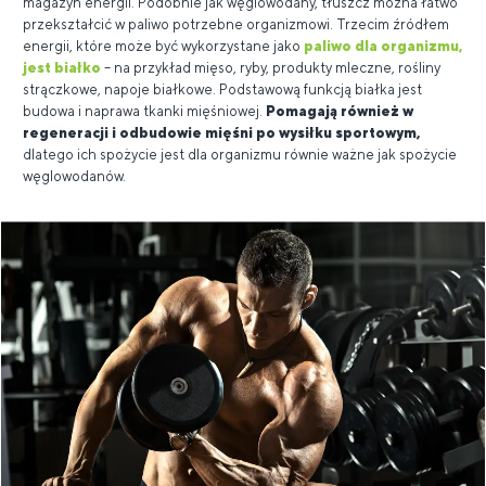
magazyn energii. Podobnie jak węglowodany, tłuszcz można łatwo
przekształcić w paliwo potrzebne organizmowi. Trzecim źródłem
energii, które może być wykorzystane jako
paliwo dla organizmu,
jest białko
– na przykład mięso, ryby, produkty mleczne, rośliny
strączkowe, napoje białkowe. Podstawową funkcją białka jest
budowa i naprawa tkanki mięśniowej.
Pomagają również w
regeneracji i odbudowie mięśni po wysiłku sportowym,
dlatego ich spożycie jest dla organizmu równie ważne jak spożycie
węglowodanów.