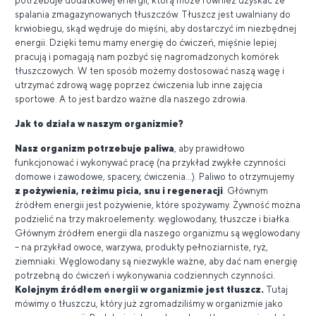
potrzebuje dodatkowej energii, którą może również uzyskać ze
spalania zmagazynowanych tłuszczów. Tłuszcz jest uwalniany do
krwiobiegu, skąd wędruje do mięśni, aby dostarczyć im niezbędnej
energii. Dzięki temu mamy energię do ćwiczeń, mięśnie lepiej
pracują i pomagają nam pozbyć się nagromadzonych komórek
tłuszczowych. W ten sposób możemy dostosować naszą wagę i
utrzymać zdrową wagę poprzez ćwiczenia lub inne zajęcia
sportowe. A to jest bardzo ważne dla naszego zdrowia.
Jak to działa w naszym organizmie?
Nasz organizm potrzebuje paliwa
, aby prawidłowo
funkcjonować i wykonywać pracę (na przykład zwykłe czynności
domowe i zawodowe, spacery, ćwiczenia...). Paliwo to otrzymujemy
z pożywienia, reżimu picia, snu i regeneracji
. Głównym
źródłem energii jest pożywienie, które spożywamy. Żywność można
podzielić na trzy makroelementy: węglowodany, tłuszcze i białka.
Głównym źródłem energii dla naszego organizmu są węglowodany
– na przykład owoce, warzywa, produkty pełnoziarniste, ryż,
ziemniaki. Węglowodany są niezwykle ważne, aby dać nam energię
potrzebną do ćwiczeń i wykonywania codziennych czynności.
Kolejnym źródłem energii w organizmie jest tłuszcz.
Tutaj
mówimy o tłuszczu, który już zgromadziliśmy w organizmie jako