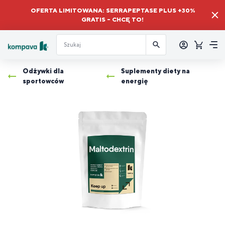
OFERTA LIMITOWANA: SERRAPEPTASE PLUS +30%
GRATIS – CHCĘ TO!
Zalogować
się
Koszyk
Me
Odżywki dla
Suplementy diety na
sportowców
energię