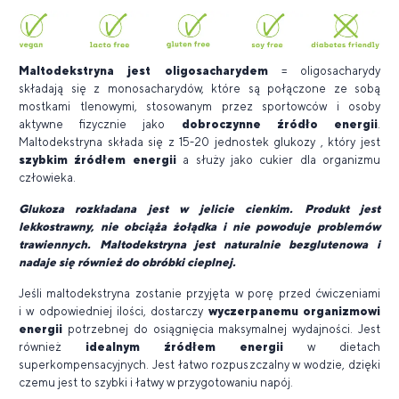
Maltodekstryna jest oligosacharydem
= oligosacharydy
składają się z monosacharydów, które są połączone ze sobą
mostkami tlenowymi, stosowanym przez sportowców i osoby
aktywne fizycznie jako
dobroczynne źródło energii
.
Maltodekstryna składa się z 15-20 jednostek glukozy , który jest
szybkim źródłem energii
a służy jako cukier dla organizmu
człowieka.
Glukoza rozkładana jest w jelicie cienkim. Produkt jest
lekkostrawny, nie obciąża żołądka i nie powoduje problemów
trawiennych. Maltodekstryna jest naturalnie bezglutenowa i
nadaje się również do obróbki cieplnej.
Jeśli maltodekstryna zostanie przyjęta w porę przed ćwiczeniami
i w odpowiedniej ilości, dostarczy
wyczerpanemu organizmowi
energii
potrzebnej do osiągnięcia maksymalnej wydajności. Jest
również
idealnym źródłem energii
w dietach
superkompensacyjnych. Jest łatwo rozpuszczalny w wodzie, dzięki
czemu jest to szybki i łatwy w przygotowaniu napój.