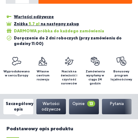
Wartości odżywcze
Zniżka
5.7
zł
na następny zakup
DARMOWA próbka do każdego zamówienia
Doręczenie do 2 dni roboczych (przy zamówieniu do
godziny 11:00)
Wyprodukowano
Własne
Nacisk na
Zamówienia
Bonusowy
w sercu Europy
centrum
świeżość i
wysyłamy w
program
rozwoju
czystość
ciągu 24
lojalnościowy
surowców
godzin
Szczegółowy
Wartości
Opinie
13
Pytania
opis
odżywcze
Podstawowy opis produktu