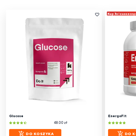
Kup 3x i zaoszczę
Glucose
EnergoFit
48.00 zł
DO KOSZYKA
DO K