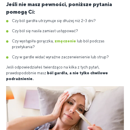
Jeśli nie masz pewności, poniższe pytania
pomogą Ci:
Czy ból gardła utrzymuje się dłużej niż 2–3 dni?
Czy ból się nasila zamiast ustępować?
Czy wystąpiła gorączka,
zmęczenie
lub ból podczas
przełykania?
Czy w gardle widać wyraźne zaczerwienienie lub strup?
Jeśli odpowiedziałeś twierdząco na kilka z tych pytań,
prawdopodobnie masz
ból gardła, a nie tylko chwilowe
podrażnienie.