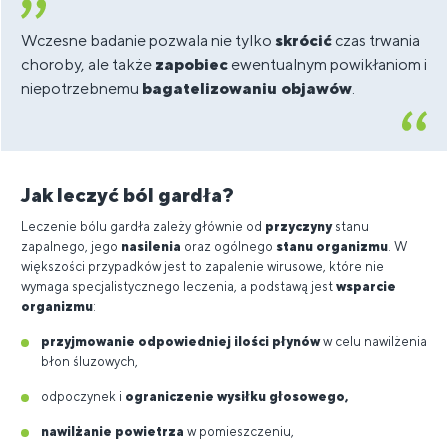
Wczesne badanie pozwala nie tylko
skrócić
czas trwania
choroby, ale także
zapobiec
ewentualnym powikłaniom i
niepotrzebnemu
bagatelizowaniu objawów
.
Jak leczyć ból gardła?
Leczenie bólu gardła zależy głównie od
przyczyny
stanu
zapalnego, jego
nasilenia
oraz ogólnego
stanu organizmu
. W
większości przypadków jest to zapalenie wirusowe, które nie
wymaga specjalistycznego leczenia, a podstawą jest
wsparcie
organizmu
:
przyjmowanie odpowiedniej ilości płynów
w celu nawilżenia
błon śluzowych,
odpoczynek i
ograniczenie wysiłku głosowego,
nawilżanie powietrza
w pomieszczeniu,