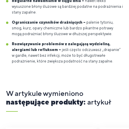
Regularne nawadnianie w ciągu dnia –
nawet lekko
wysuszone błony śluzowe są bardziej podatne na podrażnienia i
stany zapalne.
Ograniczanie czynników drażniących –
palenie tytoniu,
smog, kurz, opary chemiczne lub bardzo pikantne potrawy
mogą podrażniać błony śluzowe w dłuższej perspektywie.
Rozwiązywanie problemów z zalegającą wydzieliną,
alergiami lub refluksem –
jeśli często odczuwasz „drapanie”
w gardle, nawet bez infekcji, może to być długotrwałe
podrażnienie, które zwiększa podatność na stany zapalne.
W artykule wymieniono
następujące produkty:
artykuł