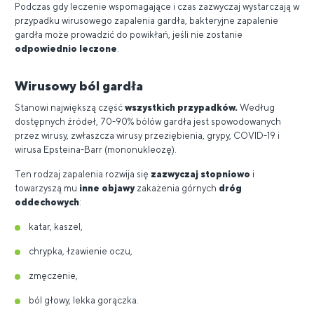
Podczas gdy leczenie wspomagające i czas zazwyczaj wystarczają w
przypadku wirusowego zapalenia gardła, bakteryjne zapalenie
gardła może prowadzić do powikłań, jeśli nie zostanie
odpowiednio leczone
.
Wirusowy ból gardła
Stanowi największą część
wszystkich przypadków.
Według
dostępnych źródeł, 70-90% bólów gardła jest spowodowanych
przez wirusy, zwłaszcza wirusy przeziębienia, grypy, COVID-19 i
wirusa Epsteina-Barr (mononukleozę).
Ten rodzaj zapalenia rozwija się
zazwyczaj stopniowo
i
towarzyszą mu
inne objawy
zakażenia górnych
dróg
oddechowych
:
katar, kaszel,
chrypka, łzawienie oczu,
zmęczenie,
ból głowy, lekka gorączka.