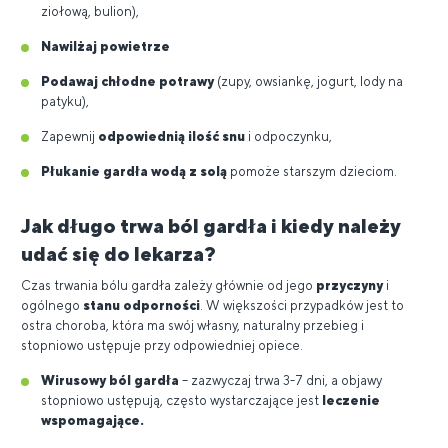
ziołową, bulion),
Nawilżaj powietrze
Podawaj chłodne potrawy
(zupy, owsiankę, jogurt, lody na
patyku),
Zapewnij
odpowiednią ilość snu
i odpoczynku,
Płukanie gardła wodą z solą
pomoże starszym dzieciom.
Jak długo trwa ból gardła i kiedy należy
udać się do lekarza?
Czas trwania bólu gardła zależy głównie od jego
przyczyny
i
ogólnego
stanu odporności
. W większości przypadków jest to
ostra choroba, która ma swój własny, naturalny przebieg i
stopniowo ustępuje przy odpowiedniej opiece.
Wirusowy ból gardła
– zazwyczaj trwa 3-7 dni, a objawy
stopniowo ustępują, często wystarczające jest
leczenie
wspomagające.