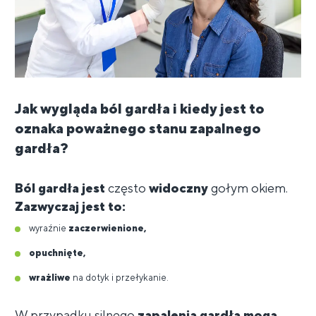
Jak wygląda ból gardła i kiedy jest to
oznaka poważnego stanu zapalnego
gardła?
Ból gardła jest
często
widoczny
gołym okiem.
Zazwyczaj jest to:
wyraźnie
zaczerwienione,
opuchnięte,
wrażliwe
na dotyk i przełykanie.
W przypadku silnego
zapalenia gardła mogą