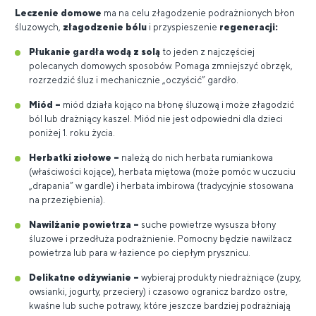
Leczenie domowe
ma na celu złagodzenie podrażnionych błon
śluzowych,
złagodzenie bólu
i przyspieszenie
regeneracji:
Płukanie gardła wodą z solą
to jeden z najczęściej
polecanych domowych sposobów. Pomaga zmniejszyć obrzęk,
rozrzedzić śluz i mechanicznie „oczyścić” gardło.
Miód –
miód działa kojąco na błonę śluzową i może złagodzić
ból lub drażniący kaszel. Miód nie jest odpowiedni dla dzieci
poniżej 1. roku życia.
Herbatki ziołowe –
należą do nich herbata rumiankowa
(właściwości kojące), herbata miętowa (może pomóc w uczuciu
„drapania” w gardle) i herbata imbirowa (tradycyjnie stosowana
na przeziębienia).
Nawilżanie powietrza –
suche powietrze wysusza błony
śluzowe i przedłuża podrażnienie. Pomocny będzie nawilżacz
powietrza lub para w łazience po ciepłym prysznicu.
Delikatne odżywianie –
wybieraj produkty niedrażniące (zupy,
owsianki, jogurty, przeciery) i czasowo ogranicz bardzo ostre,
kwaśne lub suche potrawy, które jeszcze bardziej podrażniają