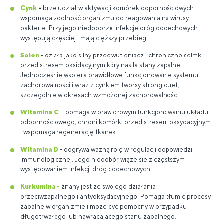
Cynk
-
brze udział w aktywacji komórek odpornościowych i
wspomaga zdolność organizmu do reagowania na wirusy i
bakterie. Przy jego niedoborze infekcje dróg oddechowych
występują częściej i mają cięższy przebieg.
Selen
- działa jako silny przeciwutleniacz i chroniczne selmki
przed stresem oksidacyjnym kóry nasila stany zapalne.
Jednocześnie wspiera prawidłowe funkcjonowanie systemu
zachorowalności i wraz z cynkiem tworsy strong duet,
szczególnie w okresach wzmożonej zachorowalności.
Witamina C
- pomaga w prawidłowym funkcjonowaniu układu
odpornościowego, chroni komórki przed stresem oksydacyjnym
i wspomaga regenerację tkanek.
Witamina D
- odgrywa ważną rolę w regulacji odpowiedzi
immunologicznej. Jego niedobór wiąże się z częstszym
występowaniem infekcji dróg oddechowych.
Kurkumina
-
znany jest ze swojego działania
przeciwzapalnego i antyoksydacyjnego. Pomaga tłumić procesy
zapalne w organizmie i może być pomocny w przypadku
długotrwałego lub nawracającego stanu zapalnego.