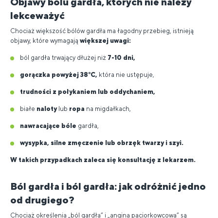
Objawy bólu gardła, których nie należy
lekceważyć
Chociaż większość bólów gardła ma łagodny przebieg, istnieją
objawy, które wymagają
większej uwagi:
ból gardła trwający dłużej niż
7-10 dni,
gorączka powyżej 38°C,
która nie ustępuje,
trudności z połykaniem lub oddychaniem,
białe
naloty
lub
ropa
na migdałkach,
nawracające bóle
gardła,
wysypka, silne zmęczenie lub obrzęk twarzy i szyi.
W takich przypadkach zaleca się konsultację z lekarzem.
Ból gardła i ból gardła: jak odróżnić jedno
od drugiego?
Chociaż określenia „ból gardła” i „angina paciorkowcowa” są