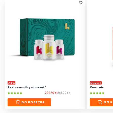
-15 %
Nowość
Zestaw na silną odporność
Curcumin
229.70 zł
266.00 zł
DO KOSZYKA
DO K