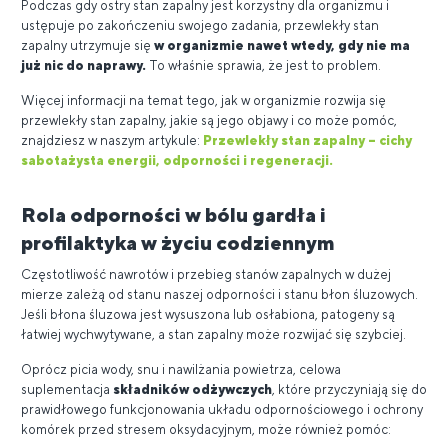
Podczas gdy ostry stan zapalny jest korzystny dla organizmu i
ustępuje po zakończeniu swojego zadania, przewlekły stan
zapalny utrzymuje się
w organizmie nawet wtedy, gdy nie ma
już nic do naprawy.
To właśnie sprawia, że ​​jest to problem.
Więcej informacji na temat tego, jak w organizmie rozwija się
przewlekły stan zapalny, jakie są jego objawy i co może pomóc,
znajdziesz w naszym artykule:
Przewlekły stan zapalny – cichy
sabotażysta energii, odporności i regeneracji.
Rola odporności w bólu gardła i
profilaktyka w życiu codziennym
Częstotliwość nawrotów i przebieg stanów zapalnych w dużej
mierze zależą od stanu naszej odporności i stanu błon śluzowych.
Jeśli błona śluzowa jest wysuszona lub osłabiona, patogeny są
łatwiej wychwytywane, a stan zapalny może rozwijać się szybciej.
Oprócz picia wody, snu i nawilżania powietrza, celowa
suplementacja
składników odżywczych
, które przyczyniają się do
prawidłowego funkcjonowania układu odpornościowego i ochrony
komórek przed stresem oksydacyjnym, może również pomóc: