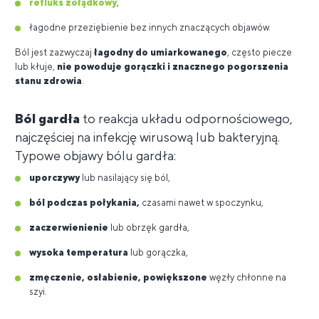
refluks żołądkowy
,
łagodne przeziębienie bez innych znaczących objawów.
Ból jest zazwyczaj
łagodny do umiarkowanego
, często piecze
lub kłuje,
nie powoduje gorączki i znacznego pogorszenia
stanu zdrowia
.
Ból gardła
to reakcja układu odpornościowego,
najczęściej na infekcję wirusową lub bakteryjną.
Typowe objawy bólu gardła:
uporczywy
lub nasilający się ból,
ból podczas połykania,
czasami nawet w spoczynku,
zaczerwienienie
lub obrzęk gardła,
wysoka temperatura
lub gorączka,
zmęczenie, osłabienie, powiększone
węzły chłonne na
szyi.