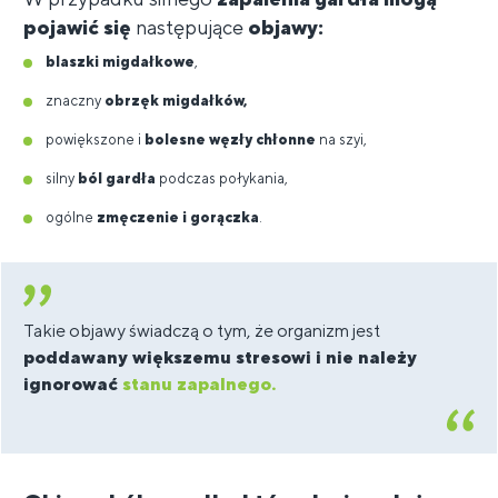
pojawić się
następujące
objawy:
blaszki migdałkowe
,
znaczny
obrzęk migdałków,
powiększone i
bolesne węzły chłonne
na szyi,
silny
ból gardła
podczas połykania,
ogólne
zmęczenie i gorączka
.
Takie objawy świadczą o tym, że organizm jest
poddawany większemu stresowi i nie należy
ignorować
stanu zapalnego.