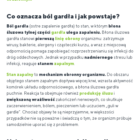
Co oznacza ból gardła i jak powstaje?
Ból gardła
(ostre zapalenie gardła) to stan, w którym
błona
śluzowa tylnej części
gardła
ulega zapaleniu.
Błona śluzowa
gardła stanowi
pierwszą
linię obrony
organizmu: zatrzymuje
wirusy, bakterie, alergeny i cząsteczki kurzu, a wraz z miejscową
odpornością pomaga zapobiegać rozprzestrzenianiu się infekcji do
dróg oddechowych. Jednak w przypadku
nadmiernego
stresu lub
infekcji, reaguje
stanem
zapalnym
.
Stan zapalny
to
mechanizm obronny organizmu.
Do obszaru
objętego stanem zapalnym dopływa więcej krwi, wzrasta aktywność
komórek układu odpornościowego, a błona śluzowa gardła
puchnie. Reakcja ta obejmuje również
produkcję śluzu
i
zwiększoną wrażliwość
zakończeń nerwowych, co skutkuje
zaczerwienieniem, bólem, pieczeniem lub uczuciem „guli w
gardle”. Chociaż objawy te są nieprzyjemne, w większości
przypadków nie są poważne i świadczą o tym, że organizm próbuje
samodzielnie uporać się z problemem.