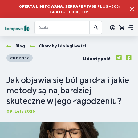
OFERTA LIMITOWANA: SERRAPEPTASE PLUS +30%
GRATIS – CHCĘ TO!
Zalogować
się
Koszyk
Me
Blog
Choroby i dolegliwości
Udostępnić
CHOROBY
Jak objawia się ból gardła i jakie
metody są najbardziej
skuteczne w jego łagodzeniu?
09. Luty 2026