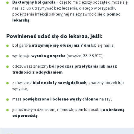
Bakteryjny ból gardła
– często ma cięższy początek, może się
nasilać lub utrzymywać bez leczenia, dlatego w przypadku
podejrzenia infekcji bakteryjnej należy zwrócić się o
pomoc
lekarską.
Powinieneś udać się do lekarza, jeśli:
ból gardła
utrzymuje się dłużej niż 7 dni
lub się nasila,
występuje
wysoka gorączka
(powyżej 38–38,5°C),
odczuwasz znaczny
ból podczas przełykania lub masz
trudności z oddychaniem
,
zauważasz
białe naloty na migdałkach,
znaczny obrzęk lub
wysypkę,
masz
powiększone i bolesne węzły chłonne
na szyi,
jesteś małym dzieckiem, niemowlęciem lub osobą
z obniżoną
odpornością.