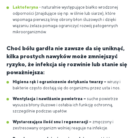
Laktoferyna
- naturalnie występujące białko wrodzonej
odporności (znajdujące się np. w ślinie lub siarze), które
wspomaga pierwszą linię obrony błon śluzowych i dzięki
wiązaniu żelaza pomaga ograniczyć rozwój patogennych
mikroorganizmów.
Choć bólu gardła nie zawsze da się uniknąć,
kilka prostych nawyków może zmniejszyć
ryzyko, że infekcja się rozwinie lub stanie się
poważniejsza:
Higiena rąk i ograniczenie dotykania twarzy –
wirusy i
bakterie często dostają się do organizmu przez usta i nos.
Wentylacja i nawilżanie powietrza –
suche powietrze
wysusza błony śluzowe i osłabia ich funkcję ochronną,
szczególnie podczas upałów.
Wystarczająca ilość snu i regeneracji –
zmęczony i
zestresowany organizm wolniej reaguje na infekcje.