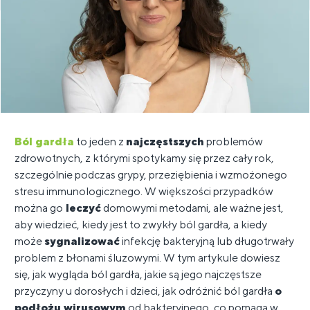
Ból gardła
to jeden z
najczęstszych
problemów
zdrowotnych, z którymi spotykamy się przez cały rok,
szczególnie podczas grypy, przeziębienia i wzmożonego
stresu immunologicznego. W większości przypadków
można go
leczyć
domowymi metodami, ale ważne jest,
aby wiedzieć, kiedy jest to zwykły ból gardła, a kiedy
może
sygnalizować
infekcję bakteryjną lub długotrwały
problem z błonami śluzowymi. W tym artykule dowiesz
się, jak wygląda ból gardła, jakie są jego najczęstsze
przyczyny u dorosłych i dzieci, jak odróżnić ból gardła
o
podłożu wirusowym
od bakteryjnego, co pomaga w