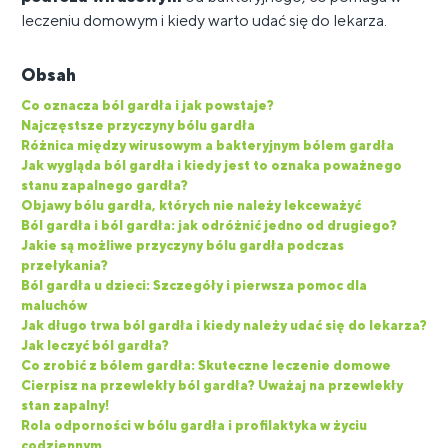
leczeniu domowym i kiedy warto udać się do lekarza.
Obsah
Co oznacza ból gardła i jak powstaje?
Najczęstsze przyczyny bólu gardła
Różnica między wirusowym a bakteryjnym bólem gardła
Jak wygląda ból gardła i kiedy jest to oznaka poważnego
stanu zapalnego gardła?
Objawy bólu gardła, których nie należy lekceważyć
Ból gardła i ból gardła: jak odróżnić jedno od drugiego?
Jakie są możliwe przyczyny bólu gardła podczas
przełykania?
Ból gardła u dzieci: Szczegóły i pierwsza pomoc dla
maluchów
Jak długo trwa ból gardła i kiedy należy udać się do lekarza?
Jak leczyć ból gardła?
Co zrobić z bólem gardła: Skuteczne leczenie domowe
Cierpisz na przewlekły ból gardła? Uważaj na przewlekły
stan zapalny!
Rola odporności w bólu gardła i profilaktyka w życiu
codziennym