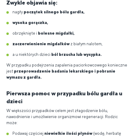
Zwykle objawia się:
nagły
początek silnego bólu gardła,
wysoka gorączka,
obrzęknięte i
bolesne migdałki,
zaczerwienienie migdałków
z białym nalotem,
a u niektórych dzieci
ból brzucha lub wysypka.
W przypadku podejrzenia zapalenia paciorkowcowego konieczne
jest
przeprowadzenie badania lekarskiego i pobranie
wymazu z gardła.
Pierwsza pomoc w przypadku bólu gardła u
dzieci
W większości przypadków celem jest złagodzenie bólu,
nawodnienie i umożliwienie organizmowi regeneracji. Rodzic
może:
Podawaj częściej
niewielkie ilości płynów
(wodę, herbatę