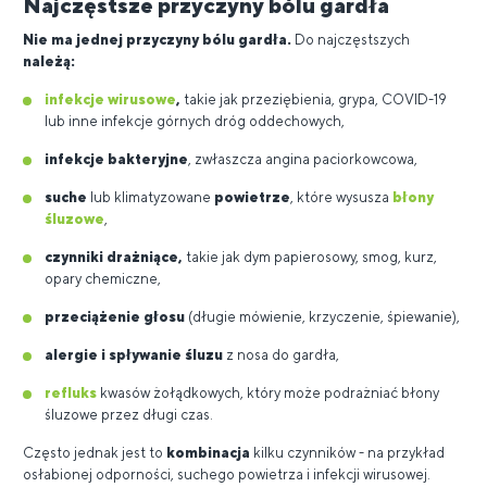
Najczęstsze przyczyny bólu gardła
Nie ma jednej przyczyny bólu gardła.
Do najczęstszych
należą:
infekcje wirusowe
,
takie jak przeziębienia, grypa, COVID-19
lub inne infekcje górnych dróg oddechowych,
infekcje bakteryjne
, zwłaszcza angina paciorkowcowa,
suche
lub klimatyzowane
powietrze
, które wysusza
błony
śluzowe
,
czynniki drażniące,
takie jak dym papierosowy, smog, kurz,
opary chemiczne,
przeciążenie głosu
(długie mówienie, krzyczenie, śpiewanie),
alergie i spływanie śluzu
z nosa do gardła,
refluks
kwasów żołądkowych, który może podrażniać błony
śluzowe przez długi czas.
Często jednak jest to
kombinacja
kilku czynników - na przykład
osłabionej odporności, suchego powietrza i infekcji wirusowej.