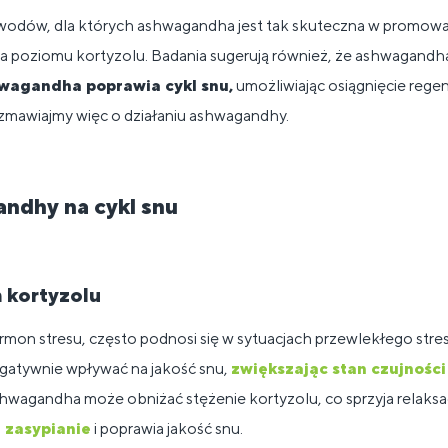
odów, dla których ashwagandha jest tak skuteczna w promowan
nia poziomu kortyzolu. Badania sugerują również, że ashwagan
wagandha poprawia cykl snu,
umożliwiając osiągnięcie rege
mawiajmy więc o działaniu ashwagandhy.
dhy na cykl snu
 kortyzolu
rmon stresu, często podnosi się w sytuacjach przewlekłego stre
atywnie wpływać na jakość snu,
zwiększając stan czujności
hwagandha może obniżać stężenie kortyzolu, co sprzyja relaksacji
 zasypianie
i poprawia jakość snu.