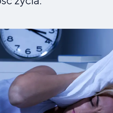
ść życia.
pa
ps
uplementy
Batony
Budowanie
Dla osób
Su
reparaty
spomagające
a
fitness,
Ak
Dl
ytrwałość
masy
z alergią
dla
eterynaryjne
większenie
liaków
energetyczne
fit
di
mięśniowej
na soję
sp
a zwierząt
sy ciała
i na stawy
uplementy
spomaganie
ety dla
Spalacze
Dla
Wz
ątroby
getarian i
tłuszczu
HYROX
od
egan