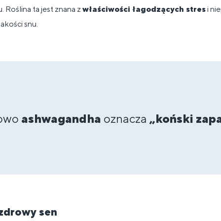
. Roślina ta jest znana z
właściwości łagodzących stres
i ni
jakości snu.
łowo
ashwagandha
oznacza
„koński zap
zdrowy sen