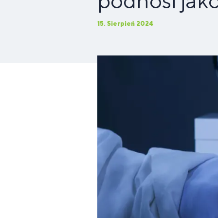
podnosi jako
odporność
15. Sierpień 2024
Suplementy
S
Dla osób z
P
Napoje
diety
w
Dl
Longevity
nietolerancją
W
w
sportowe
wspomagające
z
ce
(długowieczność)
laktozy
dl
treningi
ma
S
Wspomaganie
Suplementacja
W
di
pamięci i
dla
w
we
koncentracji
początkujących
w