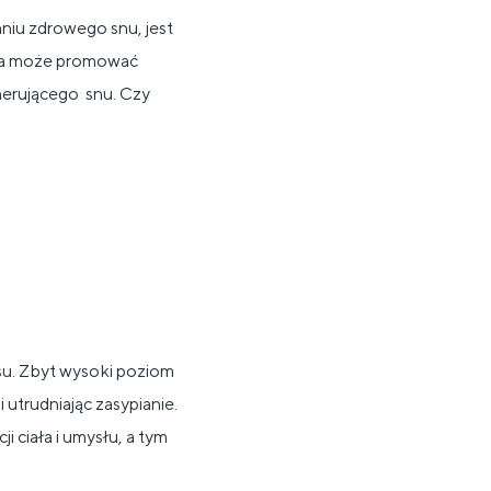
iu zdrowego snu, jest
dha może promować
nerującego snu. Czy
su. Zbyt wysoki poziom
i utrudniając zasypianie.
 ciała i umysłu, a tym