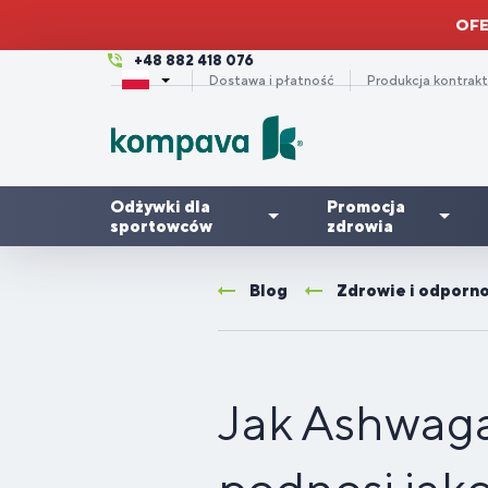
OFE
+48 882 418 076
Dostawa i płatność
Produkcja kontrak
Odżywki dla
Promocja
sportowców
zdrowia
Blog
Zdrowie i odporn
Zdrowe
Odżywki
Suplementy
włosy,
Dla
Korzystne
A
Dl
K
Tr
O
białkowe
na stawy
paznokcie
kobiet
pakiety
/
m
3-
i skóra
Jak Ashwaga
Odporność
S
– jak
Wakacje i
Dla
W
Dl
Kreatyny
di
K
wzmocnić
lato
biegaczy
tr
r
en