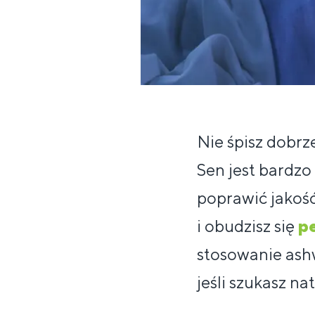
Nie śpisz dobrz
Sen jest bardz
poprawić jakość 
i obudzisz się
p
stosowanie ash
jeśli szukasz n