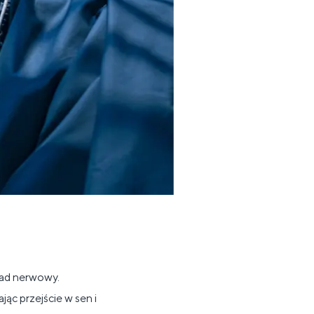
ad nerwowy.
c przejście w sen i