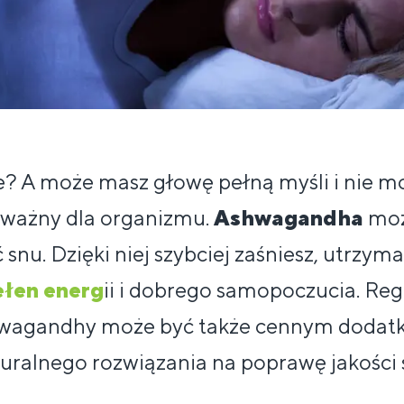
e? A może masz głowę pełną myśli i nie m
o ważny dla organizmu.
Ashwagandha
moż
snu. Dzięki niej szybciej zaśniesz, utrzym
ełen energ
ii i dobrego samopoczucia. Re
wagandhy może być także cennym dodatki
aturalnego rozwiązania na poprawę jakości