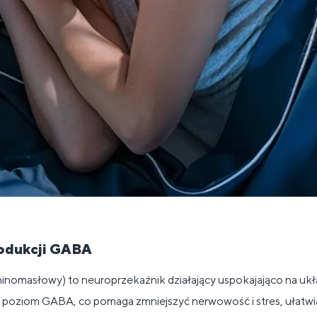
odukcji GABA
omasłowy) to neuroprzekaźnik działający uspokajająco na ukł
oziom GABA, co pomaga zmniejszyć nerwowość i stres, ułatwiają