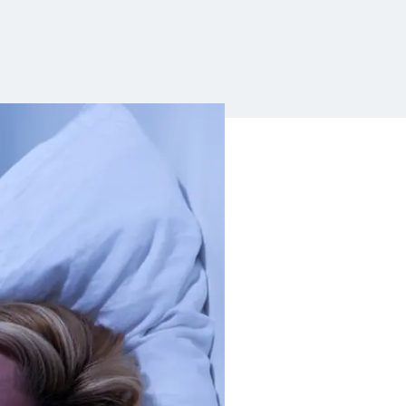
mięć i
ychikę
Prezent dla mamy
Veggie Protein
Pakowanie prezentów
Serrapeptase Plus
plementy
cesoria
a
370 g/16 porcji, mango
+30 % GRATIS / 90+27 kaps
219.88 zł
260.00 zł
ness
abetyków
ortowców
Gelo-3 Complex®
Skin Booster®
117.60 zł
302.00 zł
390 g/30 porcji, pomarańczowy
20 saszetek/10 g, Tropical
214.00 zł
116.00 zł
mocnienie
porności