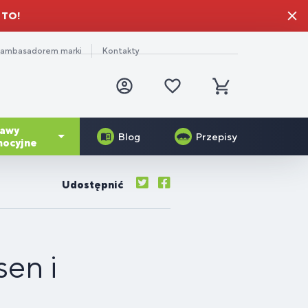
 TO!
 ambasadorem marki
Kontakty
Zalogować
Ulubione
się
produkty
Koszyk
tawy
Blog
Przepisy
ocyjne
-15%
Udostępnić
Prezent dla mamy
Veggie Protein
żywki
adniki
generacja
a
Serrapeptase Plus
zedtreningowe
neralne
ęśni
niorów
Gelo-3 Complex®
Skin Booster®
en i
zg i
rwy –
ganskie
toksykacja
a
plementy
ganizmu
lturystów
prawić
ety