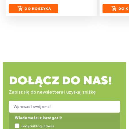
DO KOSZYKA
DO K
DOŁĄCZ DO NAS!
Zapisz się do newslettera i uzyskaj zniżkę
Wprowadź swój email
Wiadomości z kategorii:
Bodybuilding i fitness