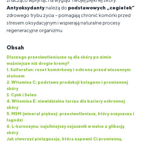
znacząco wpłynąć na wygląd Twojej pięknej skóry.
Antyoksydanty
należą do
podstawowych „cegiełek”
zdrowego trybu życia – pomagają chronić komórki przed
stresem oksydacyjnym i wspierają naturalne procesy
regeneracyjne organizmu.
Obsah
Dlaczego przeciwutleniacze są dla skóry po zimie
ważniejsze niż drogie kremy?
1. Sulforafan: reset komórkowy i ochrona przed wiosennym
słońcem
2. Witamina C: podstawa produkcji kolagenu i promiennej
skóry
3. Cynk i Selen
4. Witamina E: niewidzialna tarcza dla bariery ochronnej
skóry
5. MSM (minerał piękna): przeciwutleniacz, który oczyszcza i
łagodzi
6. L-karnozyna: najsilniejszy sojusznik w walce z glikacją
skóry
Jak stworzyć pielęgnację, która zapewni Ci promienną,