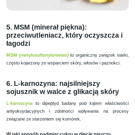
5. MSM (minerał piękna):
przeciwutleniacz, który oczyszcza i
łagodzi
MSM (metylosulfonylometan)
to organiczny związek siarki,
często kojarzony ze wsparciem skóry, włosów i paznokci.
6. L-karnozyna: najsilniejszy
sojusznik w walce z glikacją skóry
L-karnozyna
to dipeptyd badany pod kątem właściwości
antyoksydacyjnych i zdolności wpływania na procesy
związane ze starzeniem się komórek.
W jaki sposób nadmiar cukru w ​​diecie niszczy