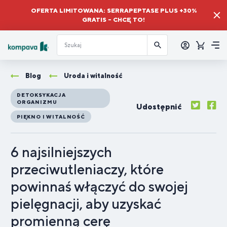
OFERTA LIMITOWANA: SERRAPEPTASE PLUS +30%
GRATIS – CHCĘ TO!
Zalogować
się
Koszyk
Me
Blog
Uroda i witalność
DETOKSYKACJA
ORGANIZMU
Udostępnić
PIĘKNO I WITALNOŚĆ
6 najsilniejszych
przeciwutleniaczy, które
powinnaś włączyć do swojej
pielęgnacji, aby uzyskać
promienną cerę