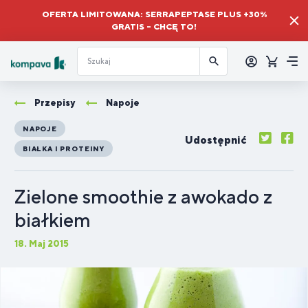
OFERTA LIMITOWANA: SERRAPEPTASE PLUS +30%
GRATIS – CHCĘ TO!
Zalogować
się
Koszyk
Me
Przepisy
Napoje
NAPOJE
Udostępnić
BIAŁKA I PROTEINY
Zielone smoothie z awokado z
białkiem
18. Maj 2015