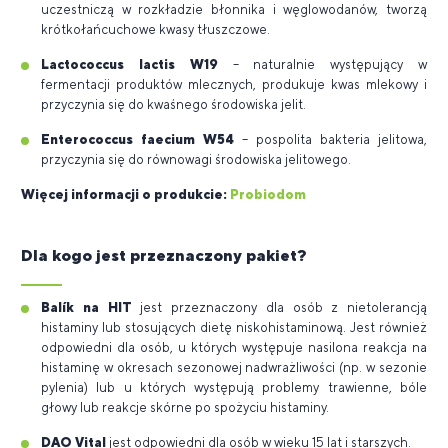
uczestniczą w rozkładzie błonnika i węglowodanów, tworzą
krótkołańcuchowe kwasy tłuszczowe.
Lactococcus lactis W19
– naturalnie występujący w
fermentacji produktów mlecznych, produkuje kwas mlekowy i
przyczynia się do kwaśnego środowiska jelit.
Enterococcus faecium W54
– pospolita bakteria jelitowa,
przyczynia się do równowagi środowiska jelitowego.
Więcej informacji o produkcie:
Probiodom
Dla kogo jest przeznaczony pakiet?
Balík na HIT
jest przeznaczony dla osób z nietolerancją
histaminy lub stosujących dietę niskohistaminową. Jest również
odpowiedni dla osób, u których występuje nasilona reakcja na
histaminę w okresach sezonowej nadwrażliwości (np. w sezonie
pylenia) lub u których występują problemy trawienne, bóle
głowy lub reakcje skórne po spożyciu histaminy.
DAO Vital
jest odpowiedni dla osób w wieku 15 lat i starszych.