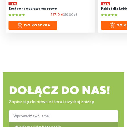
-15 %
-14 %
Zestaw na wyprawy rowerowe
Pakiet dla kobi
267.10 zł
310.00 zł
DO KOSZYKA
DO K
DOŁĄCZ DO NAS!
Zapisz się do newslettera i uzyskaj zniżkę
Wprowadź swój email