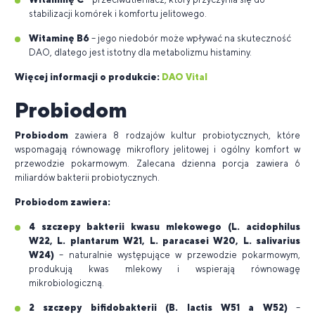
stabilizacji komórek i komfortu jelitowego.
Witaminę B6
– jego niedobór może wpływać na skuteczność
DAO, dlatego jest istotny dla metabolizmu histaminy.
Więcej informacji o produkcie:
DAO Vital
Probiodom
Probiodom
zawiera 8 rodzajów kultur probiotycznych, które
wspomagają równowagę mikroflory jelitowej i ogólny komfort w
przewodzie pokarmowym. Zalecana dzienna porcja zawiera 6
miliardów bakterii probiotycznych.
Probiodom zawiera:
4 szczepy bakterii kwasu mlekowego (L. acidophilus
W22, L. plantarum W21, L. paracasei W20, L. salivarius
W24)
– naturalnie występujące w przewodzie pokarmowym,
produkują kwas mlekowy i wspierają równowagę
mikrobiologiczną.
2 szczepy bifidobakterii (B. lactis W51 a W52)
–