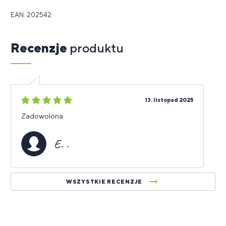
EAN: 202542
Recenzje
produktu
5
13. listopad 2025
gwiazdek
Zadowolona
E. .
WSZYSTKIE RECENZJE