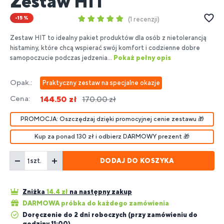
Zestaw HIT
-15 %
1 recenzji
Zestaw HIT to idealny pakiet produktów dla osób z nietolerancją
histaminy, które chcą wspierać swój komfort i codzienne dobre
samopoczucie podczas jedzenia...
Pokaż pełny opis
Opak.:
Praktyczny zestaw na specjalne okazje
Cena:
144.50 zł
170.00 zł
PROMOCJA: Oszczędzaj dzięki promocyjnej cenie zestawu 🎁
Kup za ponad 130 zł i odbierz DARMOWY prezent 🎁
DODAJ DO KOSZYKA
szt.
Zniżka
14.4
zł
na następny zakup
DARMOWA próbka do każdego zamówienia
Doręczenie do 2 dni roboczych (przy zamówieniu do
godziny 11:00)