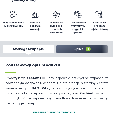
Wyprodukowano
Własne
Nacisk na
Zamówienia
Bonusowy
w sercu Europy
centrum
świeżość i
wysyłamy w
program
rozwoju
czystość
ciągu 24
lojalnościowy
surowców
godzin
Szczegółowy opis
Opinie
1
Podstawowy opis produktu
Stworzyliśmy
zestaw HIT
, aby zapewnić praktyczne wsparcie w
codziennym odżywianiu osobom z nietolerancją histaminy. Zestaw
zawiera enzym
DAO Vital,
który przyczynia się do rozkładu
histaminy i obniża jej poziom w pożywieniu, oraz
Probiodom
, są to
probiotyki które wspomagają prawidłowe trawienie i równowagę
mikroflory jelitowej.