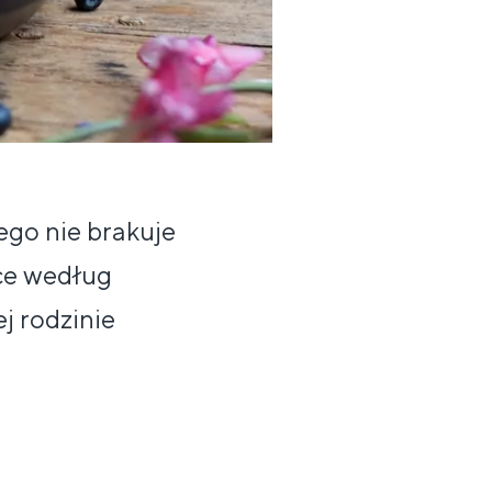
ego nie brakuje
oce według
j rodzinie