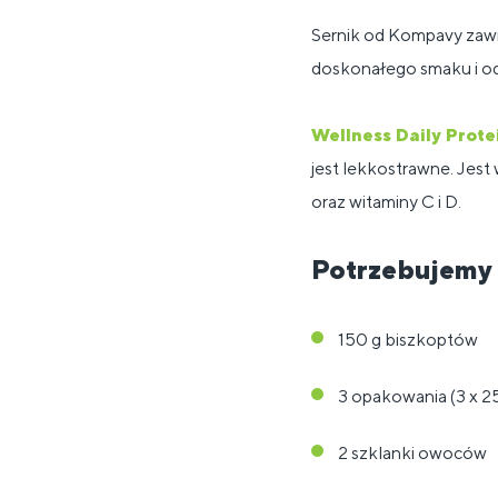
Sernik od Kompavy zawie
doskonałego smaku i od
Wellness Daily Prote
jest lekkostrawne. Jest
oraz witaminy C i D.
Potrzebujemy
150 g biszkoptów
3 opakowania (3 x 
2 szklanki owoców