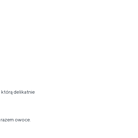
którą delikatnie
j razem owoce.