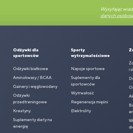
Wysyłając wiad
danych osobo
Odżywki dla
Sporty
Z
sportowców
wytrzymałościowe
Z
Odżywki białkowe
Napoje sportowe
i 
Aminokwasy / BCAA
Suplementy dla
D
sportowców
Gainery i węglowodany
O
Wytrwałość
Odżywki
Ak
przedtreningowe
Regeneracja mięśni
Ba
Kreatyny
Elektrolity
en
Suplementy diety na
Wi
energię
di