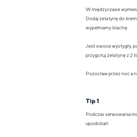
W międzyczasie wymiesza
Dodaj żelatynę do kremu
wypełniamy blachę.
Jeśli owoce wystygły, po
przygotuj żelatynę z 2 
Pozostaw przez noc a n
Tip 1
Podczas serwowania mo
upodobań.