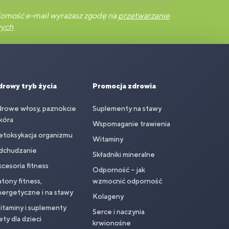
omość e-mail wyrażasz zgodę na
przetwarzanie
wych
drowy tryb życia
Promocja zdrowia
drowe włosy, paznokcie
Suplementy na stawy
skóra
Wspomaganie trawienia
etoksykacja organizmu
Witaminy
dchudzanie
Składniki mineralne
cesoria fitness
Odporność – jak
tony fitness,
wzmocnić odporność
ergetyczne i na stawy
Kolageny
taminy i suplementy
Serce i naczynia
ety dla dzieci
krwionośne