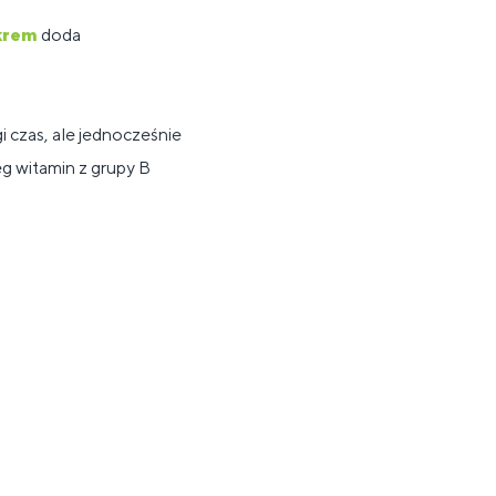
krem
​​doda
i czas, ale jednocześnie
g witamin z grupy B