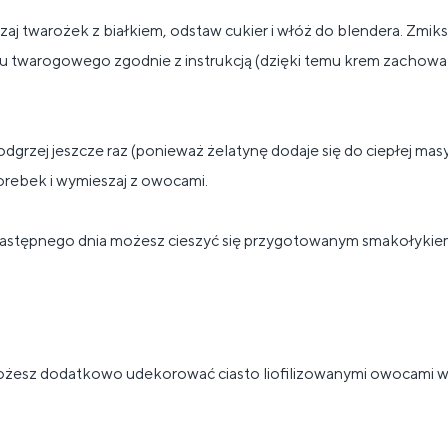
j twarożek z białkiem, odstaw cukier i włóż do blendera. Zmiks
 twarogowego zgodnie z instrukcją (dzięki temu krem ​​zachowa
dgrzej jeszcze raz (ponieważ żelatynę dodaje się do ciepłej masy
torebek i wymieszaj z owocami.
astępnego dnia możesz cieszyć się przygotowanym smakołykie
żesz dodatkowo udekorować ciasto liofilizowanymi owocami 