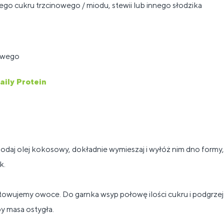
nego cukru trzcinowego / miodu, stewii lub innego słodzika
sowego
aily Protein
odaj olej kokosowy, dokładnie wymieszaj i wyłóż nim dno formy, 
k.
owujemy owoce. Do garnka wsyp połowę ilości cukru i podgrze
y masa ostygła.