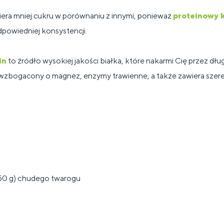
ra mniej cukru w ​​porównaniu z innymi, ponieważ
proteinowy 
powiedniej konsystencji.
in
to źródło wysokiej jakości białka, które nakarmi Cię przez dług
 wzbogacony o magnez, enzymy trawienne, a także zawiera szere
250 g) chudego twarogu