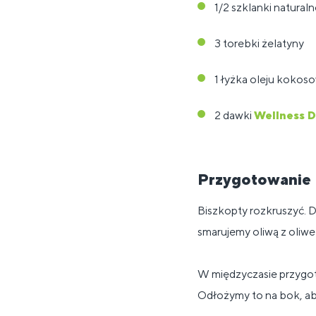
1/2 szklanki natural
3 torebki żelatyny
1 łyżka oleju koko
2 dawki
Wellness D
Przygotowanie
Biszkopty rozkruszyć. D
smarujemy oliwą z oliwe
W międzyczasie przygot
Odłożymy to na bok, ab