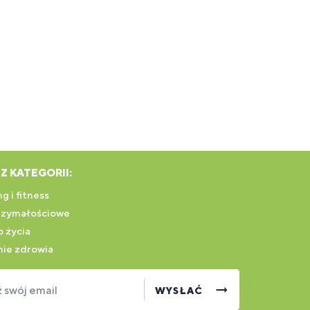
Z KATEGORII:
g i fitness
rzymałościowe
 życia
ie zdrowia
swój email
WYSŁAĆ