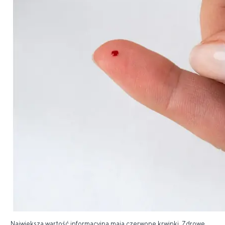
Największą wartość informacyjną mają czerwone krwinki. Zdrowe