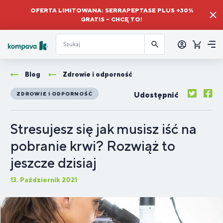
OFERTA LIMITOWANA: SERRAPEPTASE PLUS +30%
GRATIS – CHCĘ TO!
Zalogować
się
Koszyk
Me
Blog
Zdrowie i odporność
Udostępnić
ZDROWIE I ODPORNOŚĆ
Stresujesz się jak musisz iść na
pobranie krwi? Rozwiąż to
jeszcze dzisiaj
13. Październik 2021