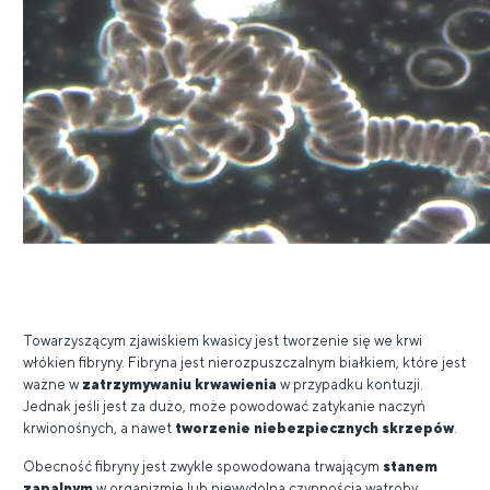
Towarzyszącym zjawiskiem kwasicy jest tworzenie się we krwi
włókien fibryny. Fibryna jest nierozpuszczalnym białkiem, które jest
ważne w
zatrzymywaniu krwawienia
w przypadku kontuzji.
Jednak jeśli jest za dużo, może powodować zatykanie naczyń
krwionośnych, a nawet
tworzenie niebezpiecznych skrzepów
.
Obecność fibryny jest zwykle spowodowana trwającym
stanem
zapalnym
w organizmie lub niewydolną czynnością wątroby.