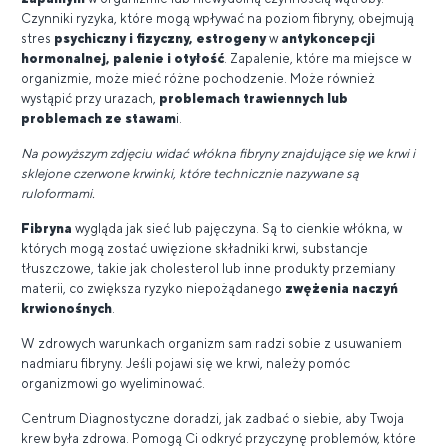
Czynniki ryzyka, które mogą wpływać na poziom fibryny, obejmują
stres
psychiczny i fizyczny, estrogeny
w
antykoncepcji
hormonalnej, palenie i otyłość
. Zapalenie, które ma miejsce w
organizmie, może mieć różne pochodzenie. Może również
wystąpić przy urazach,
problemach trawiennych lub
problemach ze stawam
i.
Na powyższym zdjęciu widać włókna fibryny znajdujące się we krwi i
sklejone czerwone krwinki, które technicznie nazywane są
ruloformami.
Fibryna
wygląda jak sieć lub pajęczyna. Są to cienkie włókna, w
których mogą zostać uwięzione składniki krwi, substancje
tłuszczowe, takie jak cholesterol lub inne produkty przemiany
materii, co zwiększa ryzyko niepożądanego
zwężenia naczyń
krwionośnych
.
W zdrowych warunkach organizm sam radzi sobie z usuwaniem
nadmiaru fibryny. Jeśli pojawi się we krwi, należy pomóc
organizmowi go wyeliminować.
Centrum Diagnostyczne doradzi, jak zadbać o siebie, aby Twoja
krew była zdrowa. Pomogą Ci odkryć przyczynę problemów, które