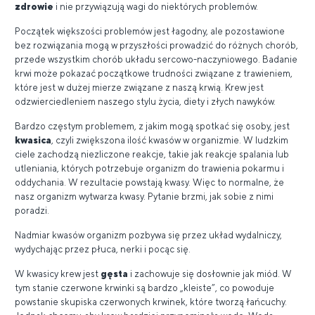
zdrowie
i nie przywiązują wagi do niektórych problemów.
Początek większości problemów jest łagodny, ale pozostawione
bez rozwiązania mogą w przyszłości prowadzić do różnych chorób,
przede wszystkim chorób układu sercowo-naczyniowego. Badanie
krwi może pokazać początkowe trudności związane z trawieniem,
które jest w dużej mierze związane z naszą krwią. Krew jest
odzwierciedleniem naszego stylu życia, diety i złych nawyków.
Bardzo częstym problemem, z jakim mogą spotkać się osoby, jest
kwasica
, czyli zwiększona ilość kwasów w organizmie. W ludzkim
ciele zachodzą niezliczone reakcje, takie jak reakcje spalania lub
utleniania, których potrzebuje organizm do trawienia pokarmu i
oddychania. W rezultacie powstają kwasy. Więc to normalne, że
nasz organizm wytwarza kwasy. Pytanie brzmi, jak sobie z nimi
poradzi.
Nadmiar kwasów organizm pozbywa się przez układ wydalniczy,
wydychając przez płuca, nerki i pocąc się.
W kwasicy krew jest
gęsta
i zachowuje się dosłownie jak miód. W
tym stanie czerwone krwinki są bardzo „kleiste”, co powoduje
powstanie skupiska czerwonych krwinek, które tworzą łańcuchy.