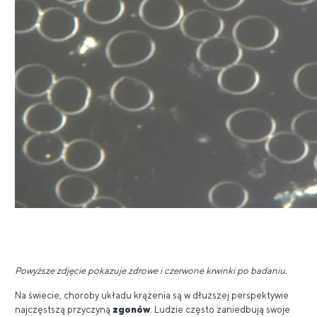
Powyższe zdjęcie pokazuje zdrowe i czerwone krwinki po badaniu.
Na świecie, choroby układu krążenia są w dłuższej perspektywie
najczęstszą przyczyną
zgonów
. Ludzie często zaniedbują swoje