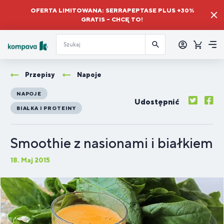
OFERTA LIMITOWANA: SERRAPEPTASE PLUS +30%
GRATIS – CHCĘ TO!
Zalogować
się
Koszyk
Me
Przepisy
Napoje
NAPOJE
Udostępnić
BIAŁKA I PROTEINY
Smoothie z nasionami i białkiem
18. Maj 2015