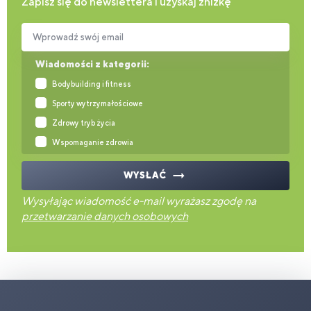
Zapisz się do newslettera i uzyskaj zniżkę
Wprowadź swój email
Wiadomości z kategorii:
Bodybuilding i fitness
Sporty wytrzymałościowe
Zdrowy tryb życia
Wspomaganie zdrowia
WYSŁAĆ
Wysyłając wiadomość e-mail wyrażasz zgodę na
przetwarzanie danych osobowych