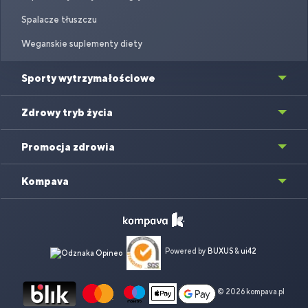
Spalacze tłuszczu
Weganskie suplementy diety
Sporty wytrzymałościowe
Zdrowy tryb życia
Promocja zdrowia
Kompava
Powered by
BUXUS
&
ui42
© 2026 kompava.pl