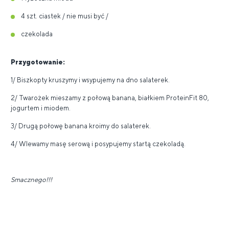
4 szt. ciastek / nie musi być /
czekolada
Przygotowanie:
1/ Biszkopty kruszymy i wsypujemy na dno salaterek.
2/ Twarożek mieszamy z połową banana, białkiem ProteinFit 80,
jogurtem i miodem.
3/ Drugą połowę banana kroimy do salaterek.
4/ Wlewamy masę serową i posypujemy startą czekoladą.
Smacznego!!!