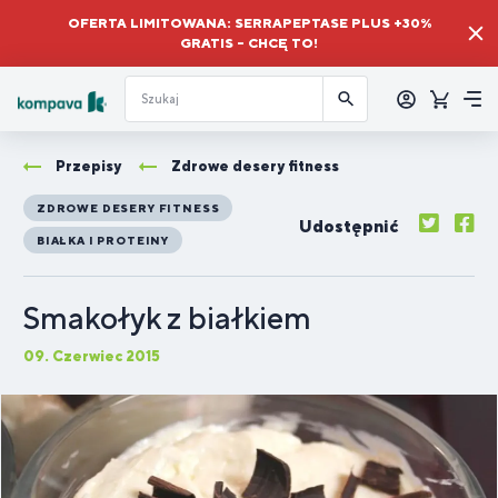
OFERTA LIMITOWANA: SERRAPEPTASE PLUS +30%
GRATIS – CHCĘ TO!
Zalogować
się
Koszyk
Me
Przepisy
Zdrowe desery fitness
ZDROWE DESERY FITNESS
Udostępnić
BIAŁKA I PROTEINY
Smakołyk z białkiem
09. Czerwiec 2015