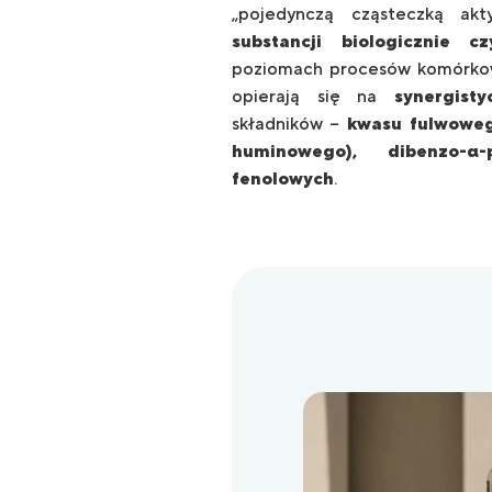
„pojedynczą cząsteczką akt
substancji biologicznie cz
poziomach procesów komórkow
opierają się na
synergist
składników –
kwasu fulwoweg
huminowego), dibenzo-α
fenolowych
.