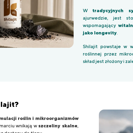
W
tradycyjnych 
ajurwedzie, jest s
wspomagający
wital
jako longevity
.
Shilajit powstaje w 
roślinnej przez mikr
skład jest złożony i z
lajit
?
mulacji
roślin i mikroorganizmów
umarciu wnikają w
szczeliny skalne
,