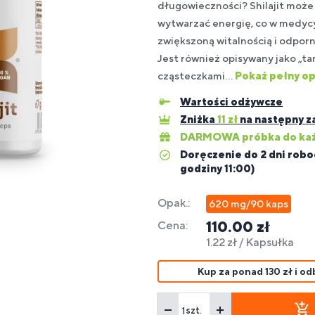
pa
długowieczności? Shilajit moż
ps
wytwarzać energię, co w medycy
zwiększoną witalnością i odpor
uplementy
Batony
Budowanie
Dla osób
Su
reparaty
spomagające
a
fitness,
Ak
Dl
Jest również opisywany jako „t
ytrwałość
masy
z alergią
dla
eterynaryjne
większenie
liaków
energetyczne
fit
di
mięśniowej
na soję
cząsteczkami...
Pokaż pełny op
sp
a zwierząt
sy ciała
i na stawy
Wartości odżywcze
Zniżka
11
zł
na następny z
uplementy
spomaganie
ety dla
Spalacze
Dla
Wz
DARMOWA próbka do każ
ątroby
getarian i
tłuszczu
HYROX
od
Doręczenie do 2 dni robo
egan
godziny 11:00)
Opak.:
620 mg/90 kaps
110.00 zł
Cena:
1.22 zł / Kapsułka
Kup za ponad 130 zł i 
szt.