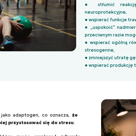
● stłumić reakcj
neuroprotekcyjne,
● wspierać funkcje traw
● „uspokoić” nadmie
przeciwnym razie mogł
● wspierać ogólną rów
stresogenne,
● zmniejszyć utratę gęs
● wspierać produkcję 
 jako adaptogen, co oznacza,
że ​​
ej przystosować się do stresu
.