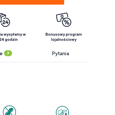
a wysyłamy w
Bonusowy program
 24 godzin
lojalnościowy
ie
Pytania
7