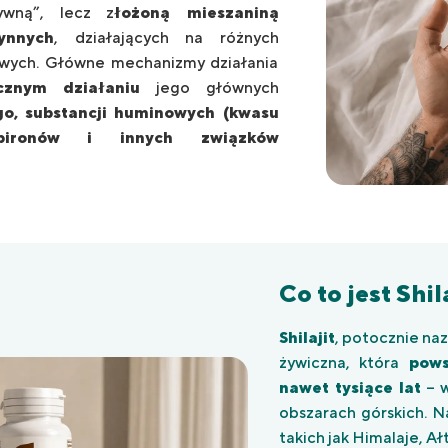
ywną”, lecz z
łożoną mieszaniną
ynnych
, działających na różnych
ych. Główne mechanizmy działania
ycznym działaniu
jego głównych
o, substancji huminowych (kwasu
-pironów i innych związków
Co to jest Shil
Shilajit
, potocznie na
żywiczna, która
powst
nawet tysiące lat
– w
obszarach górskich. N
takich jak Himalaje, Ałt