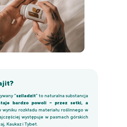
ajit?
zywany “
sziladzit
” to naturalna substancja
aje bardzo powoli – przez setki, a
 wyniku rozkładu materiału roślinnego w
ajczęściej występuje w pasmach górskich
aj, Kaukaz i Tybet.