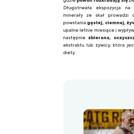
gdzie
powoli rozkładają się
be
Długotrwała ekspozycja na 
minerały ze skał prowadzi d
powstania
gęstej, ciemnej, ż
upalne letnie miesiące i wypływ
następnie
zbierana, oczyszc
ekstraktu lub żywicy, która j
diety.