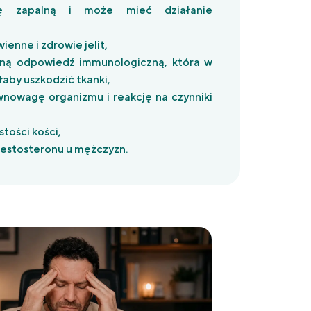
ę zapalną i może mieć działanie
ienne i zdrowie jelit,
rną odpowiedź immunologiczną, która w
aby uszkodzić tkanki,
nowagę organizmu i reakcję na czynniki
tości kości,
testosteronu u mężczyzn.