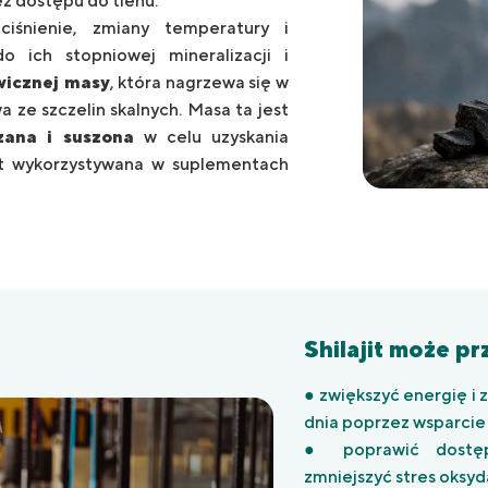
z dostępu do tlenu.
ciśnienie, zmiany temperatury i
o ich stopniowej mineralizacji i
ywicznej masy
, która nagrzewa się w
a ze szczelin skalnych. Masa ta jest
zana i suszona
w celu uzyskania
est wykorzystywana w suplementach
Shilajit może pr
● zwiększyć energię i
dnia poprzez wsparcie
● poprawić dostęp
zmniejszyć stres oksyd