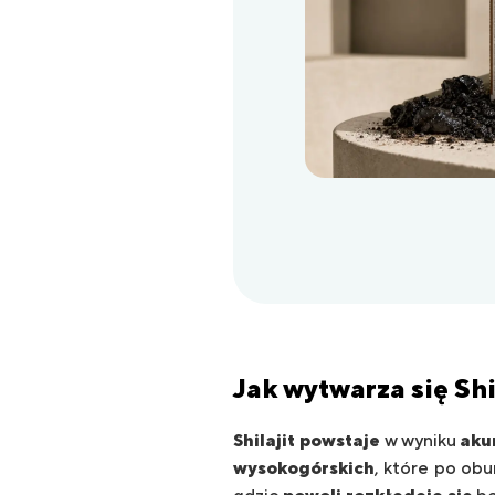
Jak
wytwarza
się
Shi
Shilajit powstaje
w wyniku
aku
wysokogórskich
, które po ob