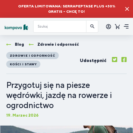
OFERTA LIMITOWANA: SERRAPEPTASE PLUS +30%
GRATIS – CHCĘ TO!
Zalogować
się
Koszyk
Me
Blog
Zdrowie i odporność
ZDROWIE I ODPORNOŚĆ
Udostępnić
KOŚCI I STAWY
Przygotuj się na piesze
wędrówki, jazdę na rowerze i
ogrodnictwo
19. Marzec 2026