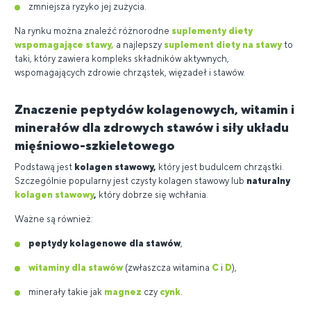
zmniejsza ryzyko jej zużycia.
Na rynku można znaleźć różnorodne
suplementy diety
wspomagające stawy
,
a najlepszy
suplement diety na stawy
to
taki, który zawiera kompleks składników aktywnych,
wspomagających zdrowie chrząstek, więzadeł i stawów.
Znaczenie peptydów kolagenowych, witamin i
minerałów dla zdrowych stawów i siły układu
mięśniowo-szkieletowego
Podstawą jest
kolagen stawowy,
który jest budulcem chrząstki.
Szczególnie popularny jest czysty kolagen stawowy lub
naturalny
kolagen stawowy
,
który dobrze się wchłania.
Ważne są również:
peptydy kolagenowe dla stawów
,
witaminy dla stawów
(zwłaszcza witamina
C
i
D
),
minerały takie jak
magnez
czy
cynk
.