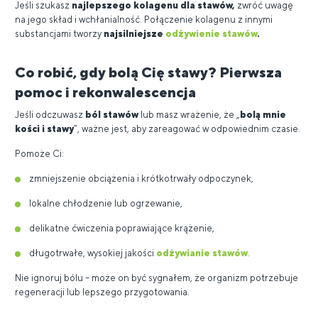
Jeśli szukasz
najlepszego kolagenu dla stawów,
zwróć uwagę
na jego skład i wchłanialność. Połączenie kolagenu z innymi
substancjami tworzy
najsilniejsze
odżywienie stawów
.
Co robić, gdy bolą Cię stawy? Pierwsza
pomoc i rekonwalescencja
Jeśli odczuwasz
ból stawów
lub masz wrażenie, że „
bolą mnie
kości i stawy
”, ważne jest, aby zareagować w odpowiednim czasie.
Pomoże Ci:
zmniejszenie obciążenia i krótkotrwały odpoczynek,
lokalne chłodzenie lub ogrzewanie,
delikatne ćwiczenia poprawiające krążenie,
długotrwałe, wysokiej jakości
odżywianie stawów
.
Nie ignoruj ​​bólu – może on być sygnałem, że organizm potrzebuje
regeneracji lub lepszego przygotowania.