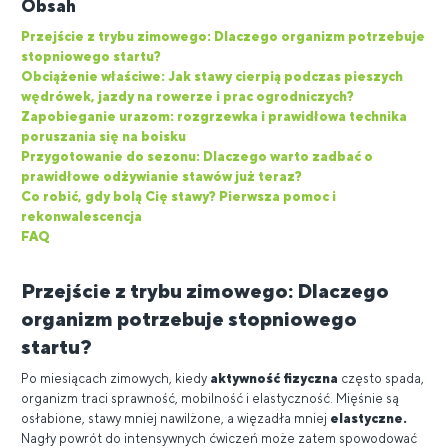
Obsah
Przejście z trybu zimowego: Dlaczego organizm potrzebuje
stopniowego startu?
Obciążenie właściwe: Jak stawy cierpią podczas pieszych
wędrówek, jazdy na rowerze i prac ogrodniczych?
Zapobieganie urazom: rozgrzewka i prawidłowa technika
poruszania się na boisku
Przygotowanie do sezonu: Dlaczego warto zadbać o
prawidłowe odżywianie stawów już teraz?
Co robić, gdy bolą Cię stawy? Pierwsza pomoc i
rekonwalescencja
FAQ
Przejście z trybu zimowego: Dlaczego
organizm potrzebuje stopniowego
startu?
Po miesiącach zimowych, kiedy
aktywność fizyczna
często spada,
organizm traci sprawność, mobilność i elastyczność. Mięśnie są
osłabione, stawy mniej nawilżone, a więzadła mniej
elastyczne.
Nagły powrót do intensywnych ćwiczeń może zatem spowodować