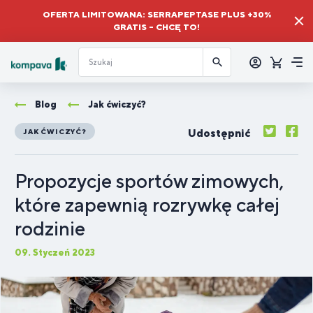
OFERTA LIMITOWANA: SERRAPEPTASE PLUS +30%
GRATIS – CHCĘ TO!
Zalogować
się
Koszyk
Me
Blog
Jak ćwiczyć?
Udostępnić
JAK ĆWICZYĆ?
Propozycje sportów zimowych,
które zapewnią rozrywkę całej
rodzinie
09. Styczeń 2023