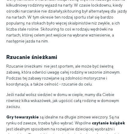
kilkudniowy rodzinny wyjazd na narty. W czasie lockdownu, kiedy
ośrodki narciarskie nie działały,skitouring był alternatywą dla jazdy
na nartach. W tym okresie ten rodzaj sportu stał się bardzo
popularny, na stokach było więcej skialpinistów niż zwykle, a ich
liczba stale rośnie. Skitouring to coś w rodzaju wędrówki na
nartach, której celem jest wejście na wybrane wzniesienie, a
następnie jazda na nim.
Rzucanie śnieżkami
Rzucanie śnieżkami nie jest sportem, ale może być świetną
zabawą, która odwróci uwagę całej rodziny w sezonie zimowym.
Podczas tej zabawy rozwijane są zdolności motoryczne i
koordynacja, a także celność - rzucanie do celu.
Jeśli nadal wolisz siedzieć w domu w cieple, mamy dla Ciebie
również kilka wskazówek, jak ugościć całą rodzinę w domowym
zaciszu.
Gry towarzyskie
są idealne na długie zimowe wieczory. Są na
rynku od zawsze, trzeba tylko wybrać. Wspólne
czytanie książek
jest idealnym sposobem na rozwijanie dziecięcej wyobraźni i