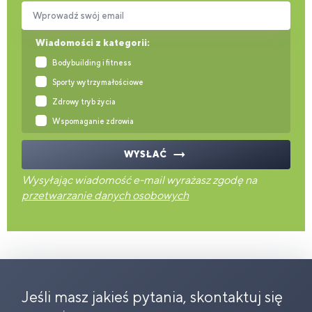
Wprowadź swój email
Wiadomości z kategorii:
Bodybuilding i fitness
Sporty wytrzymałościowe
Zdrowy tryb życia
Wspomaganie zdrowia
WYSŁAĆ
Wysyłając wiadomość e-mail wyrażasz zgodę na
przetwarzanie danych osobowych
Jeśli masz jakieś pytania, skontaktuj się