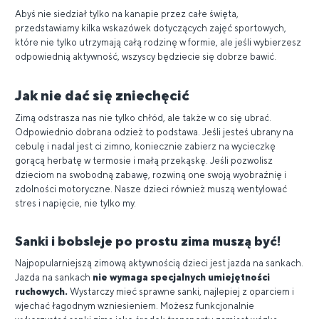
Abyś nie siedział tylko na kanapie przez całe święta,
przedstawiamy kilka wskazówek dotyczących zajęć sportowych,
które nie tylko utrzymają całą rodzinę w formie, ale jeśli wybierzesz
odpowiednią aktywność, wszyscy będziecie się dobrze bawić.
Jak nie dać się zniechęcić
Zimą odstrasza nas nie tylko chłód, ale także w co się ubrać.
Odpowiednio dobrana odzież to podstawa. Jeśli jesteś ubrany na
cebulę i nadal jest ci zimno, koniecznie zabierz na wycieczkę
gorącą herbatę w termosie i małą przekąskę. Jeśli pozwolisz
dzieciom na swobodną zabawę, rozwiną one swoją wyobraźnię i
zdolności motoryczne. Nasze dzieci również muszą wentylować
stres i napięcie, nie tylko my.
Sanki i bobsleje po prostu zima muszą być!
Najpopularniejszą zimową aktywnością dzieci jest jazda na sankach.
Jazda na sankach
nie wymaga specjalnych umiejętności
ruchowych.
Wystarczy mieć sprawne sanki, najlepiej z oparciem i
wjechać łagodnym wzniesieniem. Możesz funkcjonalnie