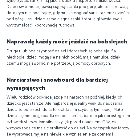
wykorzystać sanki zimą jako środek transportu zamiast wózka.
Dzieci świetnie się bawią ciągnąc sanki pod górę, ale też sprawiają
dorosłym nie lada frajdę, gdy muszą ciągnąć sanki razem z dziećmi
pod górę. Jeśli dzieci same ciągną sanki trenują głównie swoją
wytrzymałość i koordynację ruchową.
Naprawdę każdy może jeździć na bobslejach
Druga ulubiona czynność dzieci i dorosłych są bobsleje. Są
niedrogie, dzieci mogą się na nich odbić, mają hamulce, dzięki
czemu mogą zwolnić, nie potrzebują pomocy dorosłych.
Narciarstwo i snowboard dla bardziej
wymagających
Wielu rodziców odkłada jazdę na nartach na później, kiedy ich
dziecko jest starsze. Ale najbardziej idealny wiek do nauczania
dzieci to od trzech do czterech lat. Im szybciej tym lepiej. Małe
dzieci się nie boją, upadki nie bolą ich tak bardzo jak dorosłego. Im
człowiek starszy, tym silniejszy lęk przed upadkiem. Cóż, nie
wszyscy rodzice mają cierpliwość do dzieci. Na początek wystarczy,
że wyprowadzimy je na niewielkie wzniesienie za domem i