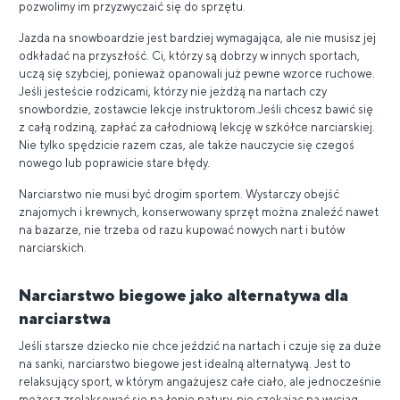
pozwolimy im przyzwyczaić się do sprzętu.
Jazda na snowboardzie jest bardziej wymagająca, ale nie musisz jej
odkładać na przyszłość. Ci, którzy są dobrzy w innych sportach,
uczą się szybciej, ponieważ opanowali już pewne wzorce ruchowe.
Jeśli jesteście rodzicami, którzy nie jeżdżą na nartach czy
snowbordzie, zostawcie lekcje instruktorom.Jeśli chcesz bawić się
z całą rodziną, zapłać za całodniową lekcję w szkółce narciarskiej.
Nie tylko spędzicie razem czas, ale także nauczycie się czegoś
nowego lub poprawicie stare błędy.
Narciarstwo nie musi być drogim sportem. Wystarczy obejść
znajomych i krewnych, konserwowany sprzęt można znaleźć nawet
na bazarze, nie trzeba od razu kupować nowych nart i butów
narciarskich.
Narciarstwo biegowe jako alternatywa dla
narciarstwa
Jeśli starsze dziecko nie chce jeździć na nartach i czuje się za duże
na sanki, narciarstwo biegowe jest idealną alternatywą. Jest to
relaksujący sport, w którym angażujesz całe ciało, ale jednocześnie
możesz zrelaksować się na łonie natury, nie czekając na wyciąg.