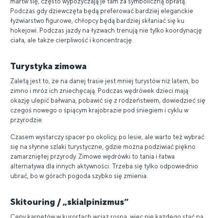
martw się, często wypożyczają je tam za symboliczną opłatą.
Podczas gdy dziewczęta będą preferować bardziej eleganckie
łyżwiarstwo figurowe, chłopcy będą bardziej skłaniać się ku
hokejowi. Podczas jazdy na łyżwach trenują nie tylko koordynację
ciała, ale także cierpliwość i koncentrację.
Turystyka zimowa
Zaletą jest to, że na danej trasie jest mniej turystów niż latem, bo
zimno i mróz ich zniechęcają. Podczas wędrówek dzieci mają
okazję ulepić bałwana, pobawić się z rodzeństwem, dowiedzieć się
czegoś nowego o śpiącym krajobrazie pod śniegiem i cyklu w
przyrodzie.
Czasem wystarczy spacer po okolicy, po lesie, ale warto też wybrać
się na słynne szlaki turystyczne, gdzie można podziwiać piękno
zamarzniętej przyrody. Zimowe wędrówki to tania i łatwa
alternatywa dla innych aktywności. Trzeba się tylko odpowiednio
ubrać, bo w górach pogoda szybko się zmienia.
Skitouring / „skialpinizmus“
Ceny karnetów w kurortach wciąż rosną, więc nie każdego stać na