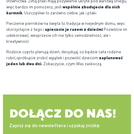
słownictwa. Zimą ptaki mają pożywienie ukryte pod warstwą śniegu,
więc bardzo im pomożesz, jeśli
wspólnie zbudujecie dla nich
karmnik
. Uszczęśliwi to zarówno ciebie, jak i ptaki.
Pieczenie pierników na święta to tradycja w niejednym domu, więc
skorzystajcie z tego i
upieczcie je r
azem z dziećmi
.Pozwólcie im
udekorować, wesprzecie ich nie tylko samodzielność, ale i
kreatywność
Rodzice często planują dzień, decydują, co będzie cała rodzina
robić,spróbujcie zrobić wyjątek i pozwolić dzieciom
zaplanować
jeden lub dwa dni.
Zobaczycie, czym Was zaskoczą.
DOŁĄCZ DO NAS!
Zapisz się do newslettera i uzyskaj zniżkę