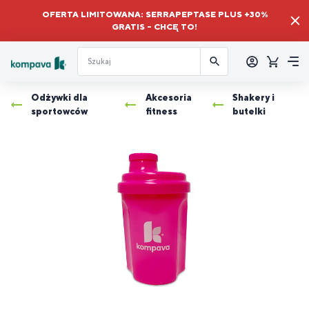
OFERTA LIMITOWANA: SERRAPEPTASE PLUS +30%
GRATIS – CHCĘ TO!
Zalogować
się
Koszyk
Me
Odżywki dla
Akcesoria
Shakery i
sportowców
fitness
butelki