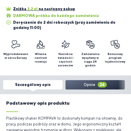
Zniżka
2.2
zł
na następny zakup
DARMOWA próbka do każdego zamówienia
Doręczenie do 2 dni roboczych (przy zamówieniu do
godziny 11:00)
Wyprodukowano
Własne
Nacisk na
Zamówienia
Bonusowy
w sercu Europy
centrum
świeżość i
wysyłamy w
program
rozwoju
czystość
ciągu 24
lojalnościowy
surowców
godzin
Szczegółowy opis
Opinie
26
Podstawowy opis produktu
Plastikowy shaker KOMPAVA to doskonały kompan na siłownię, do
pracy, podczas podróży oraz w domu. Jego ergonomiczny kształt
zapewnia wygodne trzymanie w dłoni. Wykonany z miękkiego, ale