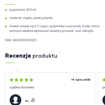
pojemność 300 ml,
materiał: miękki, pewny plastik,
shaker składa się z 3 części: pojemnika na proszek, kratki, która
pomoże idealnie wymieszać dowolny proszek, oraz zakrętki.
EAN: 3460000001201
Recenzje
produktu
5
5
19. lipiec 2025
gwiazdek
g
szybka dostawa
p
m. N.