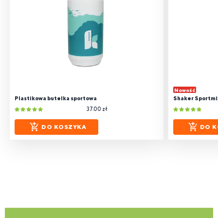
Nowość
Plastikowa butelka sportowa
Shaker Sportmix
37.00 zł
DO KOSZYKA
DO K