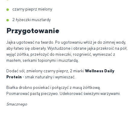
czarny pieprz mielony
2 łyżeczki musztardy
Przygotowanie
Jajka ugotować na twardo. Po ugotowaniu włóż je do zimnej wody,
aby łatwo się obierały. Wystudzone i obrane jajka przekroić na pół,
wyjąć żółtka, przełożyć do miseczki, rozgnieść, wymieszać z
masłem, serkami topionymi i musztardą.
Dodać sól, zmielony czarny pieprz, 2 miarki
Wellness Daily
Protein
- smak naturalny i wymieszać.
Białka drobno posiekać i połączyć z masą żółtkową.
Posmarować pastą pieczywo. Udekorować świeżymi warzywami.
Smacznego