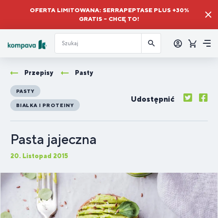
OFERTA LIMITOWANA: SERRAPEPTASE PLUS +30%
GRATIS – CHCĘ TO!
Zalogować
się
Koszyk
Me
Przepisy
Pasty
PASTY
Udostępnić
BIAŁKA I PROTEINY
Pasta jajeczna
20. Listopad 2015