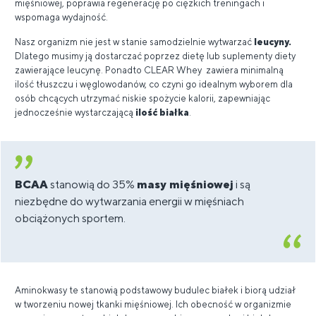
mięśniowej, poprawia regenerację po ciężkich treningach i
wspomaga wydajność.
Nasz organizm nie jest w stanie samodzielnie wytwarzać
leucyny.
Dlatego musimy ją dostarczać poprzez dietę lub suplementy diety
zawierające leucynę. Ponadto CLEAR Whey zawiera minimalną
ilość tłuszczu i węglowodanów, co czyni go idealnym wyborem dla
osób chcących utrzymać niskie spożycie kalorii, zapewniając
jednocześnie wystarczającą
ilość białka
.
BCAA
stanowią do 35%
masy mięśniowej
i są
niezbędne do wytwarzania energii w mięśniach
obciążonych sportem.
Aminokwasy te stanowią podstawowy budulec białek i biorą udział
w tworzeniu nowej tkanki mięśniowej. Ich obecność w organizmie