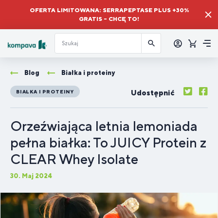
OFERTA LIMITOWANA: SERRAPEPTASE PLUS +30%
GRATIS – CHCĘ TO!
Zalogować
się
Koszyk
Me
Blog
Białka i proteiny
Udostępnić
BIAŁKA I PROTEINY
Orzeźwiająca letnia lemoniada
pełna białka: To JUICY Protein z
CLEAR Whey Isolate
30. Maj 2024