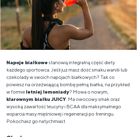
Napoje białkowe
stanowią integralną część diety
każdego sportowca. Jeśli już masz dość smaku wanilii lub
czekolady w swoich napojach białkowych? Tak co
powiesz na orzeźwiającą bombę pełną białka, na przykład
w formie
letniej lemoniady
? Mowa o nowym,
klarownym białku JUICY
. Ma owocowy smak oraz
wysoką zawartość leucyny i BCAA dla maksymalnego
wsparcia masy mięśniowej i regeneracji po treningu.
Pokochasz go natychmiast.