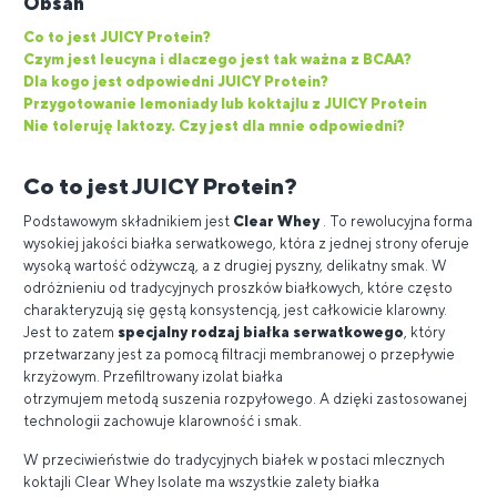
Obsah
Co to jest JUICY Protein?
Czym jest leucyna i dlaczego jest tak ważna z BCAA?
Dla kogo jest odpowiedni JUICY Protein?
Przygotowanie lemoniady lub koktajlu z JUICY Protein
Nie toleruję laktozy. Czy jest dla mnie odpowiedni?
Co to jest JUICY Protein?
Podstawowym składnikiem jest
Clear Whey
. To rewolucyjna forma
wysokiej jakości białka serwatkowego, która z jednej strony oferuje
wysoką wartość odżywczą, a z drugiej pyszny, delikatny smak. W
odróżnieniu od tradycyjnych proszków białkowych, które często
charakteryzują się gęstą konsystencją, jest całkowicie klarowny.
Jest to zatem
specjalny rodzaj białka serwatkowego
, który
przetwarzany jest za pomocą filtracji membranowej o przepływie
krzyżowym. Przefiltrowany izolat białka
otrzymujem metodą suszenia rozpyłowego. A dzięki zastosowanej
technologii zachowuje klarowność i smak.
W przeciwieństwie do tradycyjnych białek w postaci mlecznych
koktajli Clear Whey Isolate ma wszystkie zalety białka