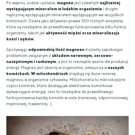
Po wapniu, sodzie i potasie,
magnez
jest czwartym
najliczniej
występującym minerałem w ludzkim organizmie
i drugim
najliczniej występującym minerałem występującym we wszystkich
komórkach. Działa jako aktywator prawie 300 różnych enzymów,
które są niezbędne do prawidłowego funkcjonowania kilku funkcji
organizmu, takich jak
aktywność mięśni oraz mineralizacja
kości i zębów
.
Spożywając
odpowiednią ilość magnezu
możemy zapobiegać
problemom związanym z
układem nerwowym, sercowo-
naczyniowym i ruchowym
, a jest to niezwykle ważne dla produkcji
energii. Magnez jest obecny w organizmie, zwłaszcza w
naszych
komórkach. W mitochondriach
znajdują się duże rezerwy
magnezu w organizmie człowieka. Mitochondria to mikroskopijne
części komórek, które działają jak elektrownie komórkowe
wytwarzające energię. Jest to niezbędne do prawidłowego
funkcjonowania każdej komórki w ciele (nerwowej, odpornościowej,
mięśniowej, trawiennej...)