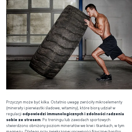
Przyczyn może być kilka. Ostatnio uwagę zwróciły mikroelementy
(minerały i pierwiastki śladowe, witaminy), które biorą udział w
regulacji
odpowiedzi immunologicznych i zdolności radzenia
sobie ze stresem
. Po treningu lub zawodach sportowych
stwierdzono obniżony poziom minerałów we krwi i tkankach, w tym
magnezu. Dlatego przy zwiększonej sprawności fizycznej bardzo