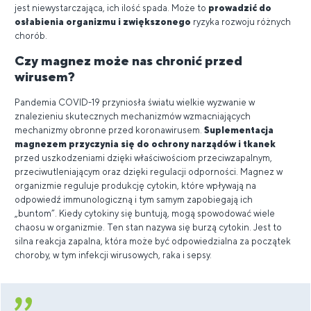
jest niewystarczająca, ich ilość spada. Może to
prowadzić do
osłabienia organizmu i zwiększonego
ryzyka rozwoju różnych
chorób.
Czy magnez może nas chronić przed
wirusem?
Pandemia COVID-19 przyniosła światu wielkie wyzwanie w
znalezieniu skutecznych mechanizmów wzmacniających
mechanizmy obronne przed koronawirusem.
Suplementacja
magnezem przyczynia się do ochrony narządów i tkanek
przed uszkodzeniami dzięki właściwościom przeciwzapalnym,
przeciwutleniającym oraz dzięki regulacji odporności. Magnez w
organizmie reguluje produkcję cytokin, które wpływają na
odpowiedź immunologiczną i tym samym zapobiegają ich
„buntom”. Kiedy cytokiny się buntują, mogą spowodować wiele
chaosu w organizmie. Ten stan nazywa się burzą cytokin. Jest to
silna reakcja zapalna, która może być odpowiedzialna za początek
choroby, w tym infekcji wirusowych, raka i sepsy.