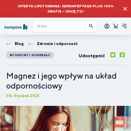
OFERTA LIMITOWANA: SERRAPEPTASE PLUS +30%
GRATIS – CHCĘ TO!
Zalogować
się
Koszyk
Me
Blog
Zdrowie i odporność
Udostępnić
WITAMINY I MINERAŁY
Magnez i jego wpływ na układ
odpornościowy
04. Styczeń 2021