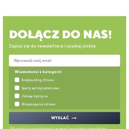
DOŁĄCZ DO NAS!
Zapisz się do newslettera i uzyskaj zniżkę
Wprowadź swój email
Wiadomości z kategorii:
Bodybuilding i fitness
Sporty wytrzymałościowe
Zdrowy tryb życia
Wspomaganie zdrowia
WYSŁAĆ
Wysyłając wiadomość e-mail wyrażasz zgodę na