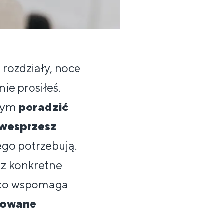
 rozdziały, noce
ie prosiłeś.
 tym
poradzić
wesprzesz
ego potrzebują.
sz konkretne
, co wspomaga
kowane