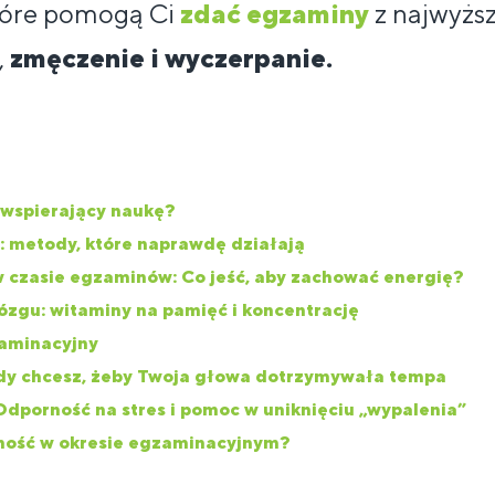
óre pomogą Ci
zdać egzaminy
z najwyższ
,
zmęczenie i wyczerpanie.
 wspierający naukę?
: metody, które naprawdę działają
czasie egzaminów: Co jeść, aby zachować energię?
ózgu: witaminy na pamięć i koncentrację
zaminacyjny
y chcesz, żeby Twoja głowa dotrzymywała tempa
dporność na stres i pomoc w uniknięciu „wypalenia”
ność w okresie egzaminacyjnym?