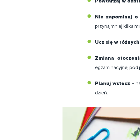
Powtarzaj w odst
Nie zapominaj o r
przynajmniej kilka m
Ucz się w różnych
Zmiana otoczeni
egzaminacyjnej pod p
Planuj wstecz
– na
dzień.