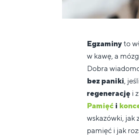
Egzaminy
to wł
w kawę, a mózg 
Dobra wiadomość
bez paniki
, je
regenerację
i 
Pamięć
i
konce
wskazówki, jak
pamięć i jak ro