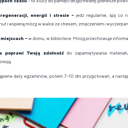
ępach czasu
– to klucz do pamięci długotrwałej (pierwsze powt
egeneracji, energii i stresie –
jedz regularnie, śpij co 
inut i wspieraj mózg w walce ze stresem, zmęczeniem i wyczerpan
 miejscach –
w domu, w bibliotece. Mózg przechowuje informa
a poprawi Twoją zdolność
do zapamiętywania materiału 
resją.
jpierw daty egzaminów, potem 7–10 dni przygotowań, a nastę