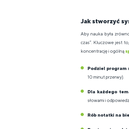
Jak stworzyć s
Aby nauka była zrówno
czas”. Kluczowe jest t
koncentrację i ogólną
s
Podziel program 
10 minut przerwy).
Dla każdego tema
słowami i odpowiedzi
Rób notatki na bi