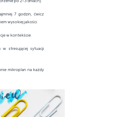
órzenie po 2–3 dniach).
najmniej 7 godzin, ćwicz
iem wysokiej jakości.
cje w kontekście.
w stresującej sytuacji
pnie mikroplan na każdy