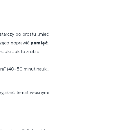
tarczy po prostu „mieć
cząco poprawić
pamięć
,
auki. Jak to zrobić:
ora” (40–50 minut nauki,
yjaśnić temat własnymi