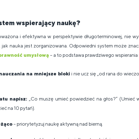
ystem wspierający naukę?
ważona i efektywna w perspektywie długoterminowej, nie wys
o, jak nauka jest zorganizowana. Odpowiedni system może zna
prawność umysłową
– a to podstawa prawdziwego wspierania n
nauczania na mniejsze bloki
i nie ucz się „od rana do wiecz
tu napisz:
„Co muszę umieć powiedzieć na głos?” (Umieć w
eć na 10 pytań).
eżąco
– priorytetyzuj naukę aktywną nad bierną.