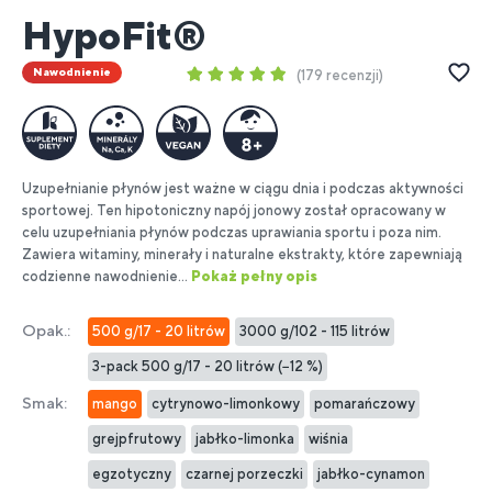
HypoFit®
Nawodnienie
179 recenzji
Uzupełnianie płynów jest ważne w ciągu dnia i podczas aktywności
sportowej. Ten hipotoniczny napój jonowy został opracowany w
celu uzupełniania płynów podczas uprawiania sportu i poza nim.
Zawiera witaminy, minerały i naturalne ekstrakty, które zapewniają
codzienne nawodnienie...
Pokaż pełny opis
Opak.:
500 g/17 - 20 litrów
3000 g/102 - 115 litrów
3-pack 500 g/17 - 20 litrów (−12 %)
Smak:
mango
cytrynowo-limonkowy
pomarańczowy
grejpfrutowy
jabłko-limonka
wiśnia
egzotyczny
czarnej porzeczki
jabłko-cynamon