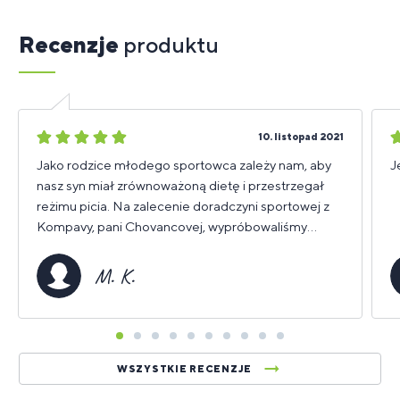
Recenzje
produktu
5
5
10. listopad 2021
gwiazdek
g
Jako rodzice młodego sportowca zależy nam, aby
J
nasz syn miał zrównoważoną dietę i przestrzegał
reżimu picia. Na zalecenie doradczyni sportowej z
Kompavy, pani Chovancovej, wypróbowaliśmy
produkt, na który teraz już nie możemy się obejść.
To jest HypoFit. Nie tylko służy jako szybkie źródło
M. K.
energii, ale przyczynia się do ogólnego
samopoczucia i regeneracji syna przed, w trakcie,
ale także po tak wymagającym wysiłku sportowym
jak hokej. Nie jest wyczerpany, zmęczony, a
pierwsze, co zauważył zaraz po pierwszej
WSZYSTKIE RECENZJE
degustacji, to że się tak nie poci. A to dla nas