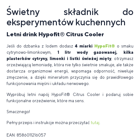
Świetny składnik do
eksperymentów kuchennych
Letni drink Hypofit
®
Citrus Cooler
Jeśli do dzbanka z lodem dodasz
4 miarki
HypoFit®
o smaku
cytrynowo-limonkowym,
1 litr wody gazowanej, kilka
plasterków cytryny, limonki i listki świeżej mięty
, otrzymasz
orzeźwiającą lemoniadę, która nie tylko świetnie smakuje, ale także
dostarcza organizmowi energii, wspomaga odporność, niweluje
zmęczenie, a dzięki minerałom przyczynia się do prawidłowego
funkcjonowania mięśni i układu nerwowego.
Wypróbuj letni napój HypoFit® Citrus Cooler i podaruj sobie
funkcjonalne orzeźwienie, które ma sens.
Smacznego!
Pełny przepis i instrukcje można przeczytać
tutaj
.
EAN: 8586011216057