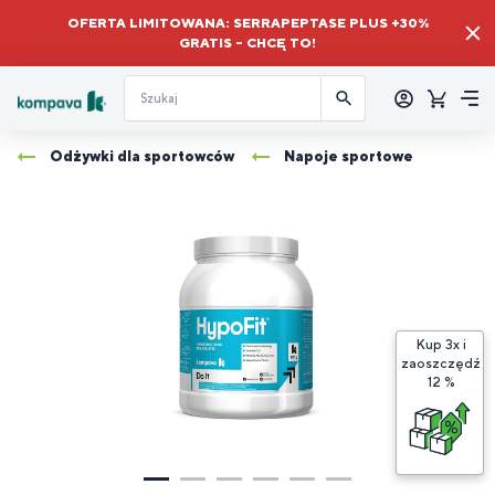
OFERTA LIMITOWANA: SERRAPEPTASE PLUS +30%
GRATIS – CHCĘ TO!
Zalogować
się
Koszyk
Me
Odżywki dla sportowców
Napoje sportowe
Kup 3x i
zaoszczędź
K
12 %
3
H
i
z
1