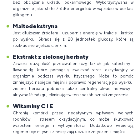
bez obciążania układu pokarmowego. Wykorzystywana w
organizmie jako stałe źródło energii lub w wątrobie w postaci
glikogenu.
Maltodekstryna
Jest dłuższym źródłem i uzupełnia energię w trakcie i krótko
po wysiłku. Składa się z 20 jednostek glukozy, które są
rozkładane w jelicie cienkim
.
Ekstrakt z zielonej herbaty
Zawiera dużą ilość przeciwutleniaczy, takich jak katechiny i
flawonoidy, które pomagają zwalczać stres oksydacyjny w
organizmie podczas wysiłku fizycznego. Może to pomóc
zmniejszyć napięcie mięśni i poprawić regenerację po wysiłku.
zielona herbata pobudza także centralny układ nerwowy i
aktywność mózgu, eliminując w ten sposób oznaki zmęczenia.
Witaminy C i E
Chronią komórki przed negatywnym wpływem wolnych
rodników i stresem oksydacyjnym, co może skutkować
wzrostem energii i wytrzymałości. Dodatkowo wspierają
regenerację mięśni i zmniejszają uczucie zmęczenia mięśni.