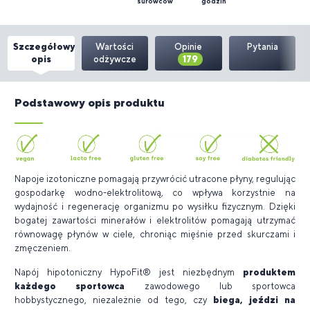
surowców
godzin
Szczegółowy
Wartości
Opinie
Pytania
opis
odżywcze
179
Podstawowy opis produktu
Napoje izotoniczne pomagają przywrócić utracone płyny, regulując
gospodarkę wodno-elektrolitową, co wpływa korzystnie na
wydajność i regenerację organizmu po wysiłku fizycznym. Dzięki
bogatej zawartości minerałów i elektrolitów pomagają utrzymać
równowagę płynów w ciele, chroniąc mięśnie przed skurczami i
zmęczeniem.
Napój hipotoniczny HypoFit® jest niezbędnym
produktem
każdego sportowca
zawodowego lub sportowca
hobbystycznego, niezależnie od tego, czy
biega, jeździ na