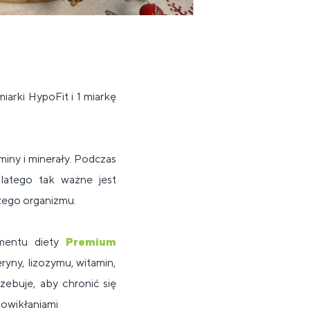
iarki HypoFit i 1 miarkę
iny i minerały
.
Podczas
latego tak ważne jest
ego organizmu.
mentu diety
Premium
ryny, lizozymu, witamin,
zebuje, aby chronić się
powikłaniami