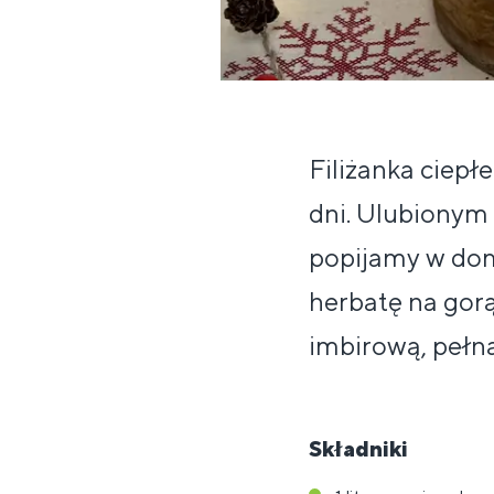
Filiżanka ciepł
dni. Ulubionym 
popijamy w dom
herbatę na gor
imbirową, pełną
Składniki