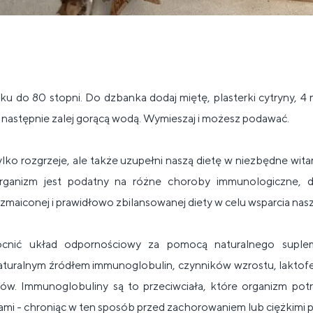
u do 80 stopni. Do dzbanka dodaj miętę, plasterki cytryny, 4 m
 następnie zalej gorącą wodą. Wymieszaj i możesz podawać.
lko rozgrzeje, ale także uzupełni
naszą dietę w
niezbędne witam
rganizm jest podatny na różne choroby immunologiczne, d
zmaiconej i prawidłowo zbilansowanej diety w celu wsparcia
nasz
ić układ odpornościowy za pomocą naturalnego suple
t naturalnym źródłem immunoglobulin, czynników wzrostu, laktofe
w. Immunoglobuliny są to przeciwciała, które organizm potr
ami - chroniąc w ten sposób przed zachorowaniem lub ciężkimi 