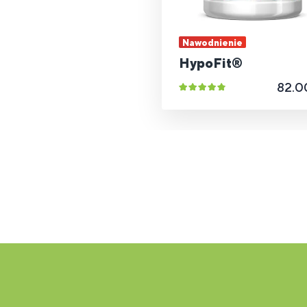
Nawodnienie
HypoFit®
82.0