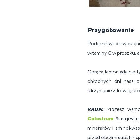
Przygotowanie
Podgrzej wodę w czajnik
witaminy C w proszku, a
Gorąca lemoniada nie ty
chłodnych dni nasz o
utrzymanie zdrowej, uro
RADA:
Możesz wzmocn
Colostrum
. Siara jes
minerałów i aminokwasó
przed obcymi substancj