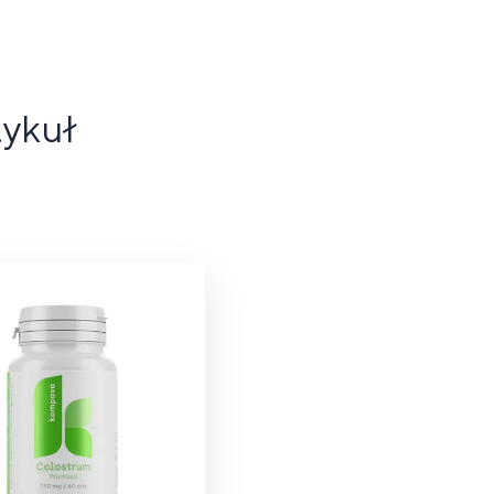
tykuł