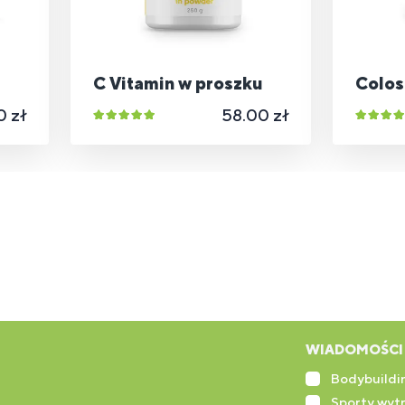
C Vitamin w proszku
Colos
0 zł
58.00 zł
WIADOMOŚCI 
Bodybuildin
Sporty wyt