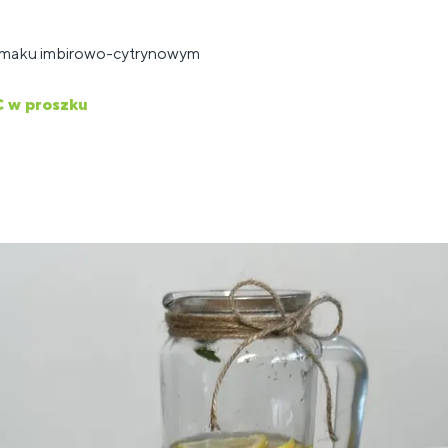
maku imbirowo-cytrynowym
C w proszku