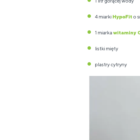
1 litr gorącej wody
4 miarki
HypoFit
o s
1 miarka
witaminy 
listki mięty
plastry cytryny