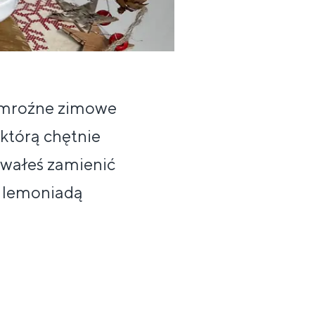
 w mroźne zimowe
którą chętnie
owałeś zamienić
i lemoniadą