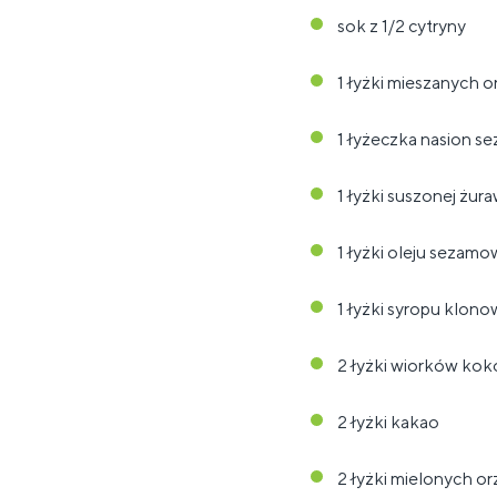
sok z 1/2 cytryny
1 łyżki mieszanych
1 łyżeczka nasion s
1 łyżki suszonej żur
1 łyżki oleju sezam
1 łyżki syropu klon
2 łyżki wiorków ko
2 łyżki kakao
2 łyżki mielonych o