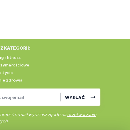
Z KATEGORII:
g i fitness
rzymałościowe
 życia
ie zdrowia
swój email
WYSŁAĆ
omość e-mail wyrażasz zgodę na
przetwarzanie
wych