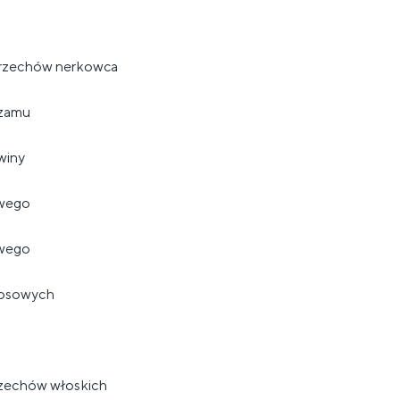
 orzechów nerkowca
ezamu
awiny
owego
owego
kosowych
rzechów włoskich