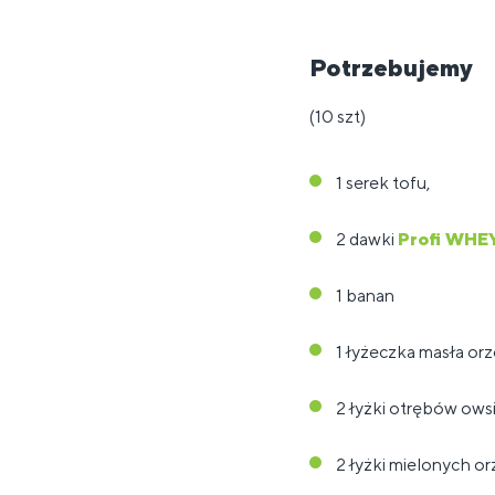
Potrzebujemy
(10 szt)
1 serek tofu,
2 dawki
Profi WHEY
1 banan
1 łyżeczka masła o
2 łyżki otrębów ows
2 łyżki mielonych o