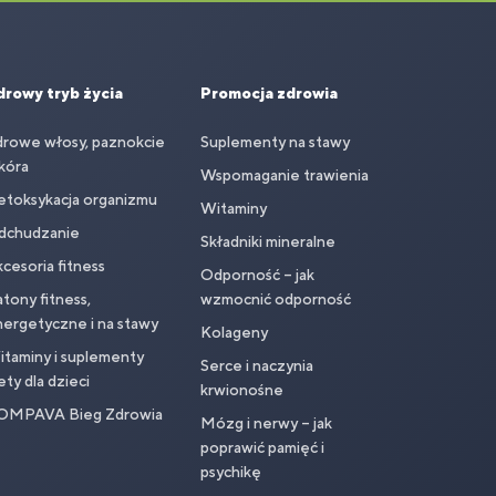
drowy tryb życia
Promocja zdrowia
drowe włosy, paznokcie
Suplementy na stawy
skóra
Wspomaganie trawienia
etoksykacja organizmu
Witaminy
dchudzanie
Składniki mineralne
cesoria fitness
Odporność – jak
tony fitness,
wzmocnić odporność
ergetyczne i na stawy
Kolageny
taminy i suplementy
Serce i naczynia
ety dla dzieci
krwionośne
OMPAVA Bieg Zdrowia
Mózg i nerwy – jak
poprawić pamięć i
psychikę