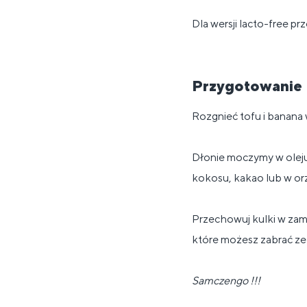
Dla wersji lacto-free pr
Przygotowanie
Rozgnieć tofu i banana 
Dłonie moczymy w oleju
kokosu, kakao lub w or
Przechowuj kulki w za
które możesz zabrać ze 
Samczengo !!!