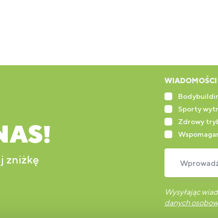
WIADOMOŚCI 
Bodybuildin
Sporty wyt
Zdrowy tryb
NAS!
Wspomagan
j zniżkę
Wprowadź 
Wysyłając wiad
danych osobo