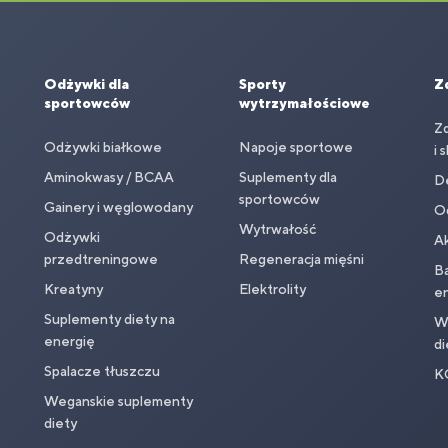
Odżywki dla
Sporty
Z
sportowców
wytrzymałościowe
Z
Odżywki białkowe
Napoje sportowe
i 
Aminokwasy / BCAA
Suplementy dla
D
sportowców
Gainery i węglowodany
O
Wytrwałość
Odżywki
Ak
przedtreningowe
Regeneracja mięśni
Ba
Kreatyny
Elektrolity
en
Suplementy diety na
Wi
energię
di
Spalacze tłuszczu
K
Weganskie suplementy
diety