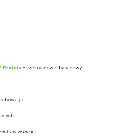
 Protein
-
czekoladowo-bananowy
rzechowego
ianych
rzechów włoskich