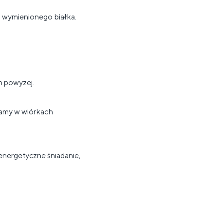
j wymienionego białka.
h powyżej.
zamy w wiórkach
nergetyczne śniadanie,