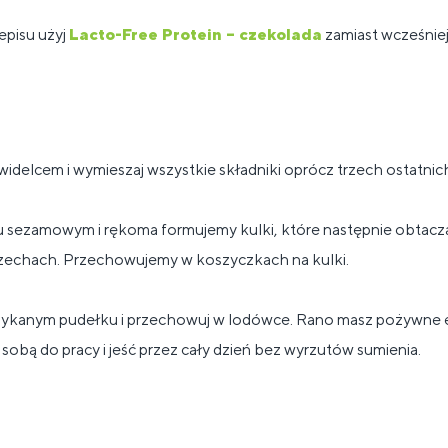
zepisu użyj
Lacto-Free Protein – czekolada
zamiast wcześnie
widelcem i wymieszaj wszystkie składniki oprócz trzech ostatnic
 sezamowym i rękoma formujemy kulki, które następnie obtac
zechach. Przechowujemy w koszyczkach na kulki.
mykanym pudełku i przechowuj w lodówce. Rano masz pożywne e
sobą do pracy i jeść przez cały dzień bez wyrzutów sumienia.