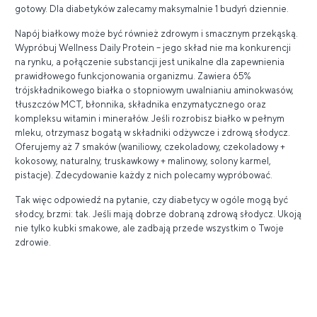
gotowy. Dla diabetyków zalecamy maksymalnie 1 budyń dziennie.
Napój białkowy może być również zdrowym i smacznym przekąską.
Wypróbuj Wellness Daily Protein – jego skład nie ma konkurencji
na rynku, a połączenie substancji jest unikalne dla zapewnienia
prawidłowego funkcjonowania organizmu. Zawiera 65%
trójskładnikowego białka o stopniowym uwalnianiu aminokwasów,
tłuszczów MCT, błonnika, składnika enzymatycznego oraz
kompleksu witamin i minerałów. Jeśli rozrobisz białko w pełnym
mleku, otrzymasz bogatą w składniki odżywcze i zdrową słodycz.
Oferujemy aż 7 smaków (waniliowy, czekoladowy, czekoladowy +
kokosowy, naturalny, truskawkowy + malinowy, solony karmel,
pistacje). Zdecydowanie każdy z nich polecamy wypróbować.
Tak więc odpowiedź na pytanie, czy diabetycy w ogóle mogą być
słodcy, brzmi: tak. Jeśli mają dobrze dobraną zdrową słodycz. Ukoją
nie tylko kubki smakowe, ale zadbają przede wszystkim o Twoje
zdrowie.