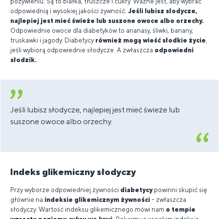
pożywieniu. Są to białka, tłuszcze i cukry. Ważne jest, aby wybrać
odpowiednią i wysokiej jakości żywność.
Jeśli lubisz słodycze,
najlepiej jest mieć świeże lub suszone owoce albo orzechy.
Odpowiednie owoce dla diabetyków to ananasy, śliwki, banany,
truskawki i jagody. Diabetycy
również mogą wieść słodkie życie
,
jeśli wybiorą odpowiednie słodycze. A zwłaszcza
odpowiedni
słodzik.
Jeśli lubisz słodycze, najlepiej jest mieć świeże lub
suszone owoce albo orzechy.
Indeks glikemiczny słodyczy
Przy wyborze odpowiedniej żywności
diabetycy
powinni skupić się
głównie na
indeksie glikemicznym żywności
– zwłaszcza
słodyczy. Wartość indeksu glikemicznego mówi nam
o tempie