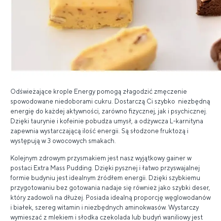
Odświeżające krople Energy pomogą złagodzić zmęczenie
spowodowane niedoborami cukru. Dostarczą Ci szybko niezbędną
energię do każdej aktywności, zarówno fizycznej, jak i psychicznej.
Dzięki taurynie i kofeinie pobudza umysł, a odżywcza L-karnityna
zapewnia wystarczającą ilość energii. Są słodzone fruktozą i
występują w 3 owocowych smakach.
Kolejnym zdrowym przysmakiem jest nasz wyjątkowy gainer w
postaci Extra Mass Pudding. Dzięki pysznej i łatwo przyswajalnej
formie budyniu jest idealnym źródłem energii. Dzięki szybkiemu
przygotowaniu bez gotowania nadaje się również jako szybki deser,
który zadowoli na dłużej. Posiada idealną proporcję węglowodanów
i białek, szereg witamin i niezbędnych aminokwasów. Wystarczy
wymieszać z mlekiem i słodka czekolada lub budyń waniliowy jest