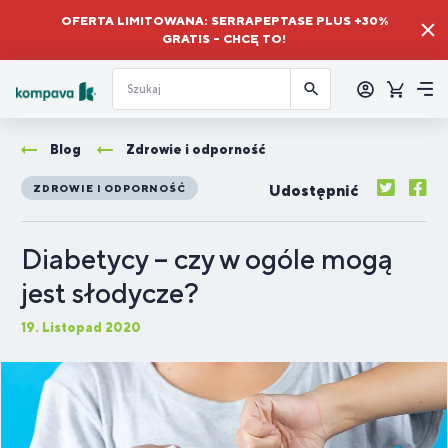
OFERTA LIMITOWANA: SERRAPEPTASE PLUS +30%
GRATIS – CHCĘ TO!
Zalogować
się
Koszyk
Me
Blog
Zdrowie i odporność
Udostępnić
ZDROWIE I ODPORNOŚĆ
Diabetycy – czy w ogóle mogą
jest słodycze?
19. Listopad 2020