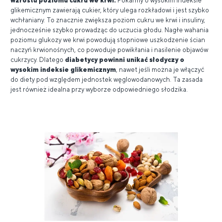
wzrostu poziomu cukru we krwi.
Pokarmy o wysokim indeksie
glikemicznym zawierają cukier, który ulega rozkładowi i jest szybko
wchłaniany. To znacznie zwiększa poziom cukru we krwi i insuliny,
jednocześnie szybko prowadząc do uczucia głodu. Nagłe wahania
poziomu glukozy we krwi powodują stopniowe uszkodzenie ścian
naczyń krwionośnych, co powoduje powikłania i nasilenie objawów
cukrzycy. Dlatego
diabetycy powinni unikać słodyczy o
wysokim indeksie glikemicznym
, nawet jeśli można je włączyć
do diety pod względem jednostek węglowodanowych. Ta zasada
jest również idealna przy wyborze odpowiedniego słodzika.