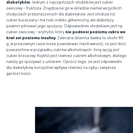
diabetyków.
Jednym z najczęstszych słodzików jest cukier
owocowy – fruktoza. Znajdziecie go w składzie niemal wszystkich
słodyczach przeznaczonych dla diabetyków. Jest słodsza niż
cukier buraczany i ma niski indeks glikemiczny, ale diabetycy
powinni pilnować jego spożycia. Odpowiednim słodzikiem jest np.
cukier owocowy – erytrytol, który
nie podnosi poziomu cukru we
krwi ani poziomu insuliny.
Zalecana dzienna dawka to około 80
g, w przeciwnym razie może powodować niestrawność, co jest dość
powszechne w przypadku cukrów alkoholowych. Inną opcją jest
cukier brzozowy. Ksylitol jest również cukrem alkoholowym, dlatego
należy go spożywać z umiarem. Oprócz tego, że jest odpowiedni
dla diabetyków, korzystnie wpływa również na zęby i zwiększa
gęstość kości.