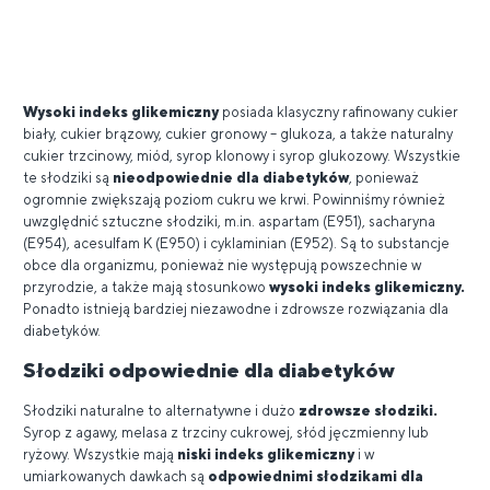
Wysoki indeks glikemiczny
posiada klasyczny rafinowany cukier
biały, cukier brązowy, cukier gronowy – glukoza, a także naturalny
cukier trzcinowy, miód, syrop klonowy i syrop glukozowy. Wszystkie
te słodziki są
nieodpowiednie dla diabetyków
, ponieważ
ogromnie zwiększają poziom cukru we krwi. Powinniśmy również
uwzględnić sztuczne słodziki, m.in. aspartam (E951), sacharyna
(E954), acesulfam K (E950) i cyklaminian (E952). Są to substancje
obce dla organizmu, ponieważ nie występują powszechnie w
przyrodzie, a także mają stosunkowo
wysoki indeks glikemiczny.
Ponadto istnieją bardziej niezawodne i zdrowsze rozwiązania dla
diabetyków.
Słodziki odpowiednie dla diabetyków
Słodziki naturalne to alternatywne i dużo
zdrowsze słodziki.
Syrop z agawy, melasa z trzciny cukrowej, słód jęczmienny lub
ryżowy. Wszystkie mają
niski indeks glikemiczny
i w
umiarkowanych dawkach są
odpowiednimi słodzikami dla