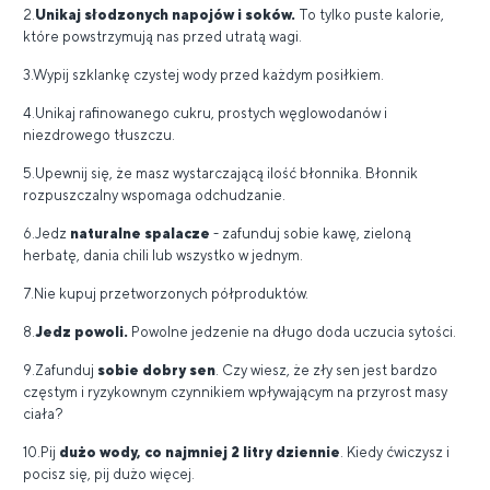
2.
Unikaj słodzonych napojów i soków.
To tylko puste kalorie,
które powstrzymują nas przed utratą wagi.
3.Wypij szklankę czystej wody przed każdym posiłkiem.
4.Unikaj rafinowanego cukru, prostych węglowodanów i
niezdrowego tłuszczu.
5.Upewnij się, że masz wystarczającą ilość błonnika. Błonnik
rozpuszczalny wspomaga odchudzanie.
6.Jedz
naturalne spalacze
- zafunduj sobie kawę, zieloną
herbatę, dania chili lub wszystko w jednym.
7.Nie kupuj przetworzonych półproduktów.
8.
Jedz powoli.
Powolne jedzenie na długo doda uczucia sytości.
9.Zafunduj
sobie dobry sen
. Czy wiesz, że zły sen jest bardzo
częstym i ryzykownym czynnikiem wpływającym na przyrost masy
ciała?
10.Pij
dużo wody, co najmniej 2 litry dziennie
. Kiedy ćwiczysz i
pocisz się, pij dużo więcej.