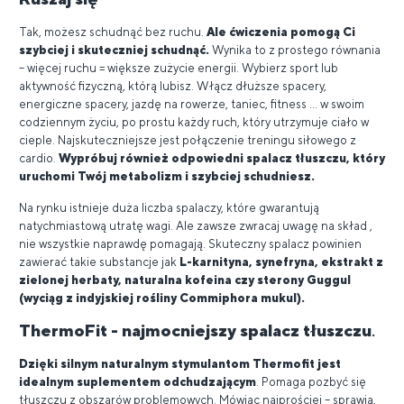
Tak, możesz schudnąć bez ruchu.
Ale ćwiczenia pomogą Ci
szybciej i skuteczniej schudnąć.
Wynika to z prostego równania
– więcej ruchu = większe zużycie energii. Wybierz sport lub
aktywność fizyczną, którą lubisz. Włącz dłuższe spacery,
energiczne spacery, jazdę na rowerze, taniec, fitness ... w swoim
codziennym życiu, po prostu każdy ruch, który utrzymuje ciało w
cieple. Najskuteczniejsze jest połączenie treningu siłowego z
cardio.
Wypróbuj również odpowiedni spalacz tłuszczu, który
uruchomi Twój metabolizm i szybciej schudniesz.
Na rynku istnieje duża liczba spalaczy, które gwarantują
natychmiastową utratę wagi. Ale zawsze zwracaj uwagę na skład ,
nie wszystkie naprawdę pomagają. Skuteczny spalacz powinien
zawierać takie substancje jak
L-karnityna, synefryna, ekstrakt z
zielonej herbaty, naturalna kofeina czy
sterony Guggul
(wyciąg z indyjskiej rośliny Commiphora mukul).
ThermoFit - najmocniejszy spalacz tłuszczu
.
Dzięki silnym naturalnym stymulantom Thermofit jest
idealnym suplementem odchudzającym
. Pomaga pozbyć się
tłuszczu z obszarów problemowych. Mówiąc najprościej – sprawia,