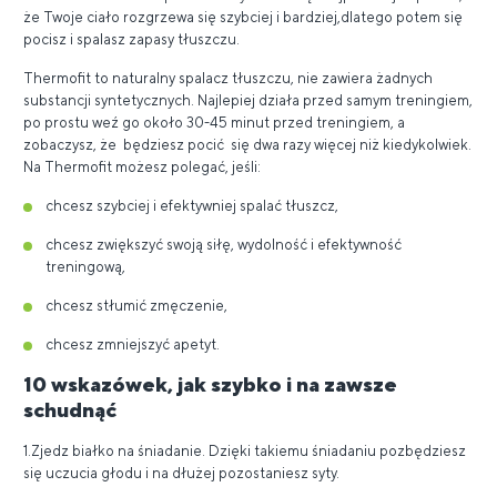
że ​​Twoje ciało rozgrzewa się szybciej i bardziej,dlatego potem się
pocisz i spalasz zapasy tłuszczu.
Thermofit to naturalny spalacz tłuszczu, nie zawiera żadnych
substancji syntetycznych. Najlepiej działa przed samym treningiem,
po prostu weź go około 30-45 minut przed treningiem, a
zobaczysz, że będziesz pocić się dwa razy więcej niż kiedykolwiek.
Na Thermofit możesz polegać, jeśli:
chcesz szybciej i efektywniej spalać tłuszcz,
chcesz zwiększyć swoją siłę, wydolność i efektywność
treningową,
chcesz stłumić zmęczenie,
chcesz zmniejszyć apetyt.
10 wskazówek, jak szybko i na zawsze
schudnąć
1.Zjedz białko na śniadanie. Dzięki takiemu śniadaniu pozbędziesz
się uczucia głodu i na dłużej pozostaniesz syty.