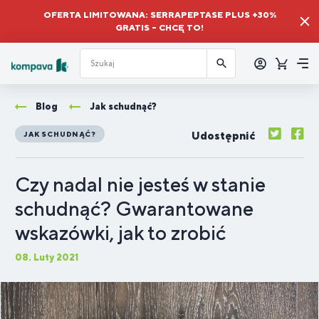
OFERTA LIMITOWANA: SERRAPEPTASE PLUS +30%
GRATIS – CHCĘ TO!
Zalogować
się
Koszyk
Me
Blog
Jak schudnąć?
Udostępnić
JAK SCHUDNĄĆ?
Czy nadal nie jesteś w stanie
schudnąć? Gwarantowane
wskazówki, jak to zrobić
08. Luty 2021