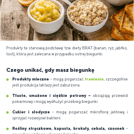
Produkty te stanowią podstawę tzw. diety BRAT (banan, ryż, jabłko,
tost), która jest zalecana w przypadku ostrej biegunki.
Czego unikać, gdy masz biegunkę
Produkty mleczne
– mogą pogarszać
trawienie
, szczególnie
jeśli produkcja laktazy jest zaburzona.
Tłuste, smażone i ciężkie potrawy –
obciążają przewód
pokarmowy i mogą wydłużyć przebieg biegunki.
Cukier i słodycze
– mogą pogarszać mikroflorę jelitową i
sprzyjać rozwojowi bakterii.
Rośliny strączkowe, kapusta, brokuły, cebula, czosnek
–