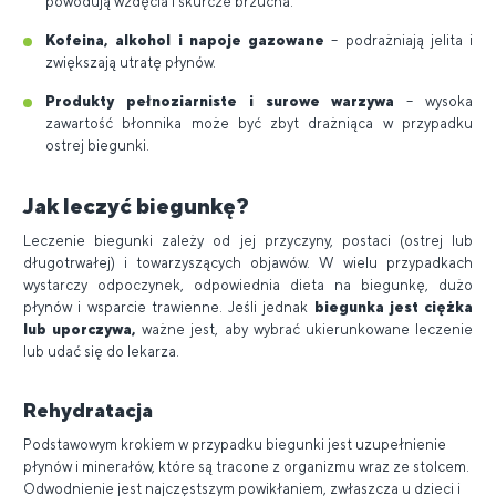
powodują wzdęcia i skurcze brzucha.
Kofeina, alkohol i napoje gazowane
– podrażniają jelita i
zwiększają utratę płynów.
Produkty pełnoziarniste i surowe warzywa
– wysoka
zawartość błonnika może być zbyt drażniąca w przypadku
ostrej biegunki.
Jak leczyć biegunkę?
Leczenie biegunki zależy od jej przyczyny, postaci (ostrej lub
długotrwałej) i towarzyszących objawów. W wielu przypadkach
wystarczy odpoczynek, odpowiednia dieta na biegunkę, dużo
płynów i wsparcie trawienne. Jeśli jednak
biegunka jest ciężka
lub uporczywa,
ważne jest, aby wybrać ukierunkowane leczenie
lub udać się do lekarza.
Rehydratacja
Podstawowym krokiem w przypadku biegunki jest uzupełnienie
płynów i minerałów, które są tracone z organizmu wraz ze stolcem.
Odwodnienie jest najczęstszym powikłaniem, zwłaszcza u dzieci i