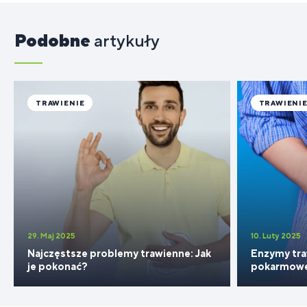
Podobne
artykuły
TRAWIENIE
TRAWIENI
29. Maj 2025
10. Luty 2025
Najczęstsze problemy trawienne: Jak
Enzymy tra
je pokonać?
pokarmow