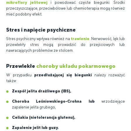
mikroflory jelitowej
i powodować częste biegunki. Środki
przeczyszczające, przeciwbólowe lub chemioterapia mogą również
mieć podobny efekt.
Stres i napięcie psychiczne
Stres psychiczny wpływa również na
trawienie
. Nerwowość, lęk lub
przewlekły stres mogą prowadzić do przejściowych lub
nawracających problemów ze stolcem.
Przewlekłe
choroby układu pokarmowego
W przypadku
przedłużającej się biegunki
należy rozważyć
także:
Zespół jelita drażliwego (IBS),
Choroba Leśniowskiego-Crohna lub
wrzodziejące
zapalenie jelita grubego,
Celiakia (nietolerancja glutenu),
Zapalenie jelit lub guzy.