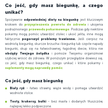
Co jeść, gdy masz biegunkę, a czego
unikać?
Spożywanie
odpowiedniej diety na biegunkę
jest kluczowym
krokiem do
przyspieszenia powrotu do zdrowia
i ukojenia
podrażnionego
przewodu pokarmowego
. Podczas gdy niektóre
pokarmy mogą pomóc utwardzić stolec i ukoić jelita, inne mogą
faktycznie
pogorszyć problemy trawienne.
Jeśli cierpisz na
wodnistą biegunkę, skurcze brzucha i biegunkę lub częste napady
biegunki, skup się na łatwostrawnej, łagodnej diecie, która nie
obciąży Twojego żołądka
i pomoże Twojemu organizmowi
szybciej wrócić do zdrowia. W poniższym przeglądzie dowiesz się,
co jeść, gdy masz biegunkę, czego unikać i które pokarmy i
suplementy mogą naprawdę pomóc
.
Co jeść, gdy masz biegunkę
Biały ryż
– łatwo strawny, wiąże wodę i pomaga utwardzić
wodniste stolce.
Tosty, krakersy, bułki
– bez masła i dodanych tłuszczów,
najlepiej lekko podpieczone.