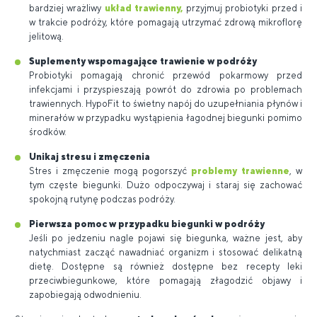
bardziej wrażliwy
układ trawienny,
przyjmuj probiotyki przed i
w trakcie podróży, które pomagają utrzymać zdrową mikroflorę
jelitową.
Suplementy wspomagające trawienie w podróży
Probiotyki pomagają chronić przewód pokarmowy przed
infekcjami i przyspieszają powrót do zdrowia po problemach
trawiennych. HypoFit to świetny napój do uzupełniania płynów i
minerałów w przypadku wystąpienia łagodnej biegunki pomimo
środków.
Unikaj stresu i zmęczenia
Stres i zmęczenie mogą pogorszyć
problemy trawienne
, w
tym częste biegunki. Dużo odpoczywaj i staraj się zachować
spokojną rutynę podczas podróży.
Pierwsza pomoc w przypadku biegunki w podróży
Jeśli po jedzeniu nagle pojawi się biegunka, ważne jest, aby
natychmiast zacząć nawadniać organizm i stosować delikatną
dietę. Dostępne są również dostępne bez recepty leki
przeciwbiegunkowe, które pomagają złagodzić objawy i
zapobiegają odwodnieniu.