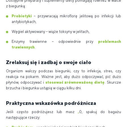
Dostępne preparaty i suplementy diety pomagają również w walce
z biegunką:
Probiotyki
– przywracają mikroflorę jelitową po infekcji lub
antybiotykach,
Węgiel aktywowany – wiąże toksyny w jelitach,
Enzymy trawienne – odpowiednie przy
problemach
trawiennych
.
Zrelaksuj się i zadbaj o swoje ciało
Organizm walczy podczas biegunki, czy to infekcja, stres, czy
reakcja na pokarm. Ważne jest, aby dużo odpoczywać, pić dużo
płynów, odpoczywać i
stosować zrównoważoną dietę
. Skurcze
brzucha i biegunka ustąpią w ciągu kilku dni.
Praktyczna wskazówka podróżnicza
Jeśli często podróżujesz lub masz
,
0, spakuj do bagażu
następujące rzeczy: