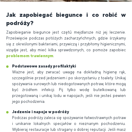
Jak zapobiegać biegunce i co robić w
podróży?
Zapobieganie biegunce jest czętű mejdlarsze niż jej leczenie.
Prześwięcie podczas potóżych zacharzyńchnych, gdzie śrzykamy
się z określonymi bakteriami, przywiczą i przybłomy higienicznymi,
viządje jest, aby mieć kilka sprawdzonych, co pomoże zapobiec
problemom trawiennym
.
Podstawowe zasady profilaktyki
Ważne jest, aby zwracać uwagę na dokładną higienę rąk,
szczególnie przed jedzeniem i po skorzystaniu z toalety. Unikaj
spożywania surowych lub niedogotowanych potraw, które mogą
być źródłem infekcji. Pij tylko wodę butelkowaną lub
przegotowaną i unikaj lodu w napojach, jeśli nie jesteś pewien
jego pochodzenia.
Jedzenie i napoje w podróży
Podczas podróży zaleca się spożywanie łatwostrawnych potraw
i unikanie lokalnych specjałów o nieznanym pochodzeniu.
Wybieraj restauracje lub stragany o dobrej reputacji. Jeśli masz