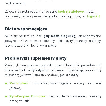
osób starszych.
Zaleca się czystą wodę, niesłodzone
herbaty ziołowe
(mięta,
rumianek), roztwory nawadniające lub napoje jonowe, np.
HypoFit
.
Dieta wspomagająca
Skup się na tym, co jeść,
gdy masz biegunkę,
jak wspomniano
powyżej – łatwo strawne pokarmy, takie jak ryż, banany, krakersy,
jabłka bez skórki i buliony warzywne.
Probiotyki i suplementy diety
Probiotyki pomagają w przypadku częstej biegunki spowodowanej
infekcjami lub antybiotykami, ponieważ przywracają zaburzoną
mikroflorę jelitową. Zalecamy następujące produkty:
Probiodom
– probiotyki wspomagające zdrową mikroflorę
jelitową.
FytoEnzyme Complex
– na problemy trawienne i powolną
pracę trzustki.