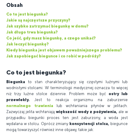
Obsah
Co to jest biegunka?
Jakie są najczęstsze przyczyny?
Jak szybko zatrzymać biegunkę w domu?
Jak długo trwa biegunka?
Co jeść, gdy masz biegunkę, a czego unikać?
Jak leczyć biegunkę?
Kiedy biegunka jest objawem poważniejszego problemu?
Jak zapobiegać biegunce i co robić w podróży?
Co to jest biegunka?
Biegunka
to stan charakteryzujący się częstymi luźnymi lub
wodnistymi stolcami. W terminologii medycznej oznacza to więcej
niż trzy luźne stolce dziennie. Problem może być
ostry lub
przewlekły.
Jest to reakcja organizmu na zaburzenie
normalnego trawienia
lub wchłaniania płynów w jelitach.
Zazwyczaj jelita wchłaniają
większość wody z pożywienia,
ale w
przypadku biegunki proces ten jest zaburzony, a woda jest
wydalana w stolcu. Oprócz zmiany
konsystencji stolca,
biegunce
mogą towarzyszyć również inne objawy, takie jak: