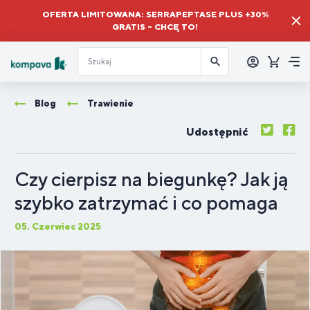
OFERTA LIMITOWANA: SERRAPEPTASE PLUS +30%
GRATIS – CHCĘ TO!
Zalogować
się
Koszyk
Me
Blog
Trawienie
Udostępnić
Czy cierpisz na biegunkę? Jak ją
szybko zatrzymać i co pomaga
05. Czerwiec 2025