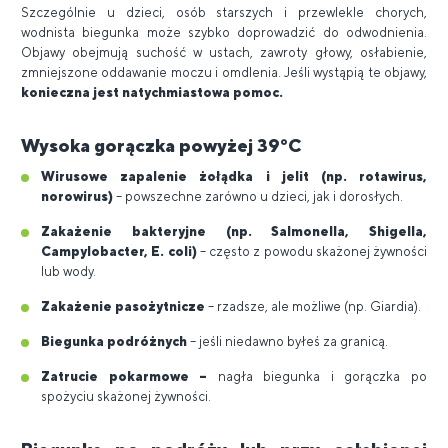
Szczególnie u dzieci, osób starszych i przewlekle chorych,
wodnista biegunka może szybko doprowadzić do odwodnienia.
Objawy obejmują suchość w ustach, zawroty głowy, osłabienie,
zmniejszone oddawanie moczu i omdlenia. Jeśli wystąpią te objawy,
konieczna jest natychmiastowa pomoc.
Wysoka gorączka powyżej 39°C
Wirusowe zapalenie żołądka i jelit (np. rotawirus,
norowirus)
– powszechne zarówno u dzieci, jak i dorosłych.
Zakażenie bakteryjne (np. Salmonella, Shigella,
Campylobacter, E. coli)
– często z powodu skażonej żywności
lub wody.
Zakażenie pasożytnicze
– rzadsze, ale możliwe (np. Giardia).
Biegunka podróżnych
– jeśli niedawno byłeś za granicą.
Zatrucie pokarmowe –
nagła biegunka i gorączka po
spożyciu skażonej żywności.