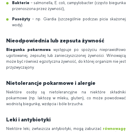
Bakterie
– salmonella, E. coli, campylobacter (często biegunka
przenoszona przez żywność),
Pasożyty
– np. Giardia (szczególnie podczas picia skażonej
wody).
Nieodpowiednia lub zepsuta żywność
Biegunka pokarmowa
występuje po spożyciu nieprawidłowo
ugotowanej, zepsutej lub zanieczyszczonej żywności. Winowajcą
może być również egzotyczna żywność, do której organizm nie jest
przyzwyczajony.
Nietolerancje pokarmowe i alergie
Niektóre osoby są nietolerancyjne na niektóre składniki
pokarmowe (np. laktozę w mleku, gluten), co może powodować
wodnistą biegunkę, wzdęcia i bóle brzucha.
Leki i antybiotyki
Niektóre leki, zwłaszcza antybiotyki, mogą zaburzać
równowagę