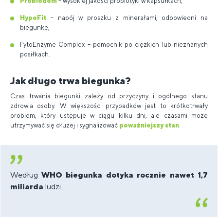
Probiodom
– wysokiej jakości probiotyki w kapsułkach,
HypoFit
– napój w proszku z minerałami, odpowiedni na
biegunkę,
FytoEnzyme Complex – pomocnik po ciężkich lub nieznanych
posiłkach.
Jak długo trwa biegunka?
Czas trwania biegunki zależy od przyczyny i ogólnego stanu
zdrowia osoby. W większości przypadków jest to krótkotrwały
problem, który ustępuje w ciągu kilku dni, ale czasami może
utrzymywać się dłużej i sygnalizować
poważniejszy stan
.
Według
WHO biegunka dotyka rocznie nawet 1,7
miliarda
ludzi.