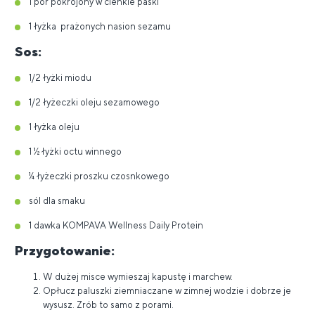
1 por pokrojony w cienkie paski
1 łyżka prażonych nasion sezamu
Sos:
1/2 łyżki miodu
1/2 łyżeczki oleju sezamowego
1 łyżka oleju
1 ½ łyżki octu winnego
¼ łyżeczki proszku czosnkowego
sól dla smaku
1 dawka KOMPAVA Wellness Daily Protein
Przygotowanie:
W dużej misce wymieszaj kapustę i marchew.
Opłucz paluszki ziemniaczane w zimnej wodzie i dobrze je
wysusz. Zrób to samo z porami.