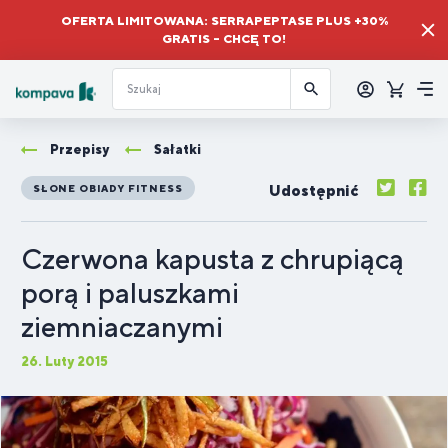
OFERTA LIMITOWANA: SERRAPEPTASE PLUS +30%
GRATIS – CHCĘ TO!
Zalogować
się
Koszyk
Me
Przepisy
Sałatki
Udostępnić
SŁONE OBIADY FITNESS
Czerwona kapusta z chrupiącą
porą i paluszkami
ziemniaczanymi
26. Luty 2015